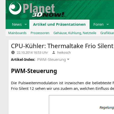
Zum
Inhalt
springen
News
Artikel und Präsentationen
Foren
Mainboards
Prozessoren
Gehäuse, Kühlung, Netzteile
Grafikka
CPU-Kühler: Thermaltake Frio Silent
Verfasst
22.10.2014 16:53 Uhr
heikosch
von
PWM-Steuerung
Artikel-Index:
PWM-Steuerung
Die Puls­wei­ten­mo­du­la­ti­on ist inzwi­schen die belieb­tes­
Frio Silent 12 sehen wir uns zudem an, wel­chen Ein­fluss der 