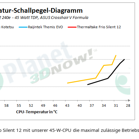
io Silent 12 mit unse­rer
45-W-CPU
die maxi­mal zuläs­si­ge Betriebs­