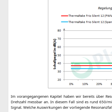
Im vor­an­ge­gan­ge­nen Kapi­tel haben wir bereits über Res
Dreh­zahl mess­bar an. In die­sem Fall sind es rund 650/min
Signal. Wel­che Aus­wir­kun­gen der vor­lie­gen­de Reso­nanz­fa