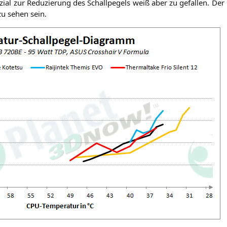
zi­al zur Redu­zie­rung des Schall­pe­gels weiß aber zu gefal­len. Der 
zu sehen sein.