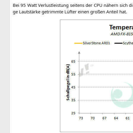
Bei 95 Watt Ver­lust­leis­tung sei­tens der
CPU
nähern sich die
ge Laut­stär­ke getrimm­te Lüf­ter einen gro­ßen Anteil hat.