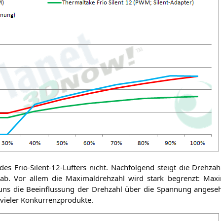
 Frio-Silent-12-Lüf­ters nicht. Nach­fol­gend steigt die Dreh­zahl­k
 ab. Vor allem die Maxi­mal­dreh­zahl wird stark begrenzt: Max
ns die Beein­flus­sung der Dreh­zahl über die Span­nung ange­se­h
 vie­ler Konkurrenzprodukte.