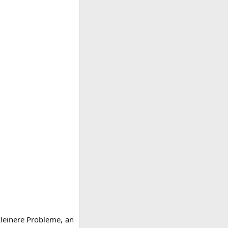
ei­ne­re Pro­ble­me, an