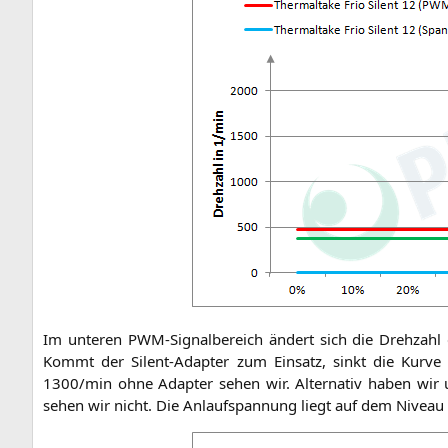
Im unte­ren PWM-Signal­be­reich ändert sich die Dreh­zahl des
Kommt der Silent-Adap­ter zum Ein­satz, sinkt die Kur­ve
1300/min ohne Adap­ter sehen wir. Alter­na­tiv haben wir u
sehen wir nicht. Die Anlauf­span­nung liegt auf dem Niveau