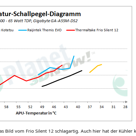
as Bild vom Frio Silent 12 schlag­ar­tig. Auch hier hat der Küh­ler kl