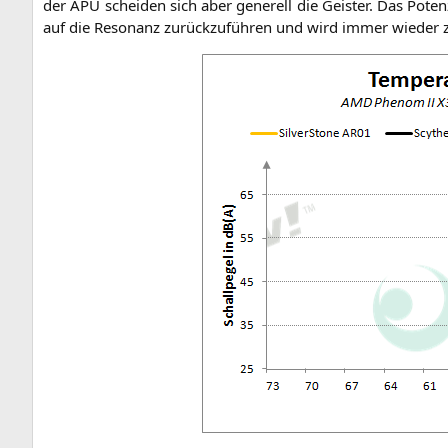
der
APU
schei­den sich aber gene­rell die Geis­ter. Das Poten­
auf die Reso­nanz zurück­zu­füh­ren und wird immer wie­der 