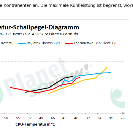
 Kon­tra­hen­ten an. Die maxi­ma­le Kühl­leis­tung ist begrenzt, wor