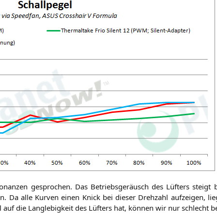
o­nan­zen gespro­chen. Das Betriebs­ge­räusch des Lüf­ters steigt
. Da alle Kur­ven einen Knick bei die­ser Dreh­zahl auf­zei­gen, 
ll auf die Lang­le­big­keit des Lüf­ters hat, kön­nen wir nur schlecht