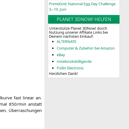
PrimeGrid: National Egg Day Challenge
3.–10. Juni
PLANET 3DNOW! HELFEN
Unterstütze Planet 3DNow! durch
Nutzung unserer Affiliate Links bei
Deinem nächsten Einkauf:
ALTERNATE
Computer & Zubehör bei Amazon
eBay
notebooksbilliger.de
Pollin Electronic
Herzlichen Dank!
ur­ve fast line­ar an.
i­mal 850/min anstatt
en. Über­ra­schun­gen