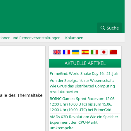
Suche
tionen und Firmenveranstaltungen
Kolumnen
AKTUELLE ARTIKEL
PrimeGrid: World Snake Day 16.–21. Juli
Von der Spielgrafik zur Wissenschaft:
Wie GPUs das Distributed Computing
revolutionierten
l­le des Ther­mal­ta­ke
BOINC
Games: Sprint Race vom 12.06.
12:00 Uhr (10:00
UTC
) bis zum 15.06.
12:00 Uhr (10:00
UTC
) bei PrimeGrid
AMDs X3D-Revolution: Wie ein Speicher-
Experiment den CPU-Markt
umkrempelte