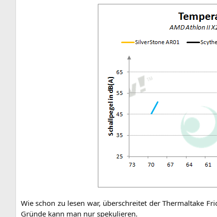
Wie schon zu lesen war, über­schrei­tet der Ther­mal­ta­ke Fr
Grün­de kann man nur spekulieren.