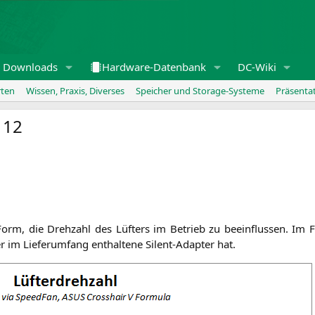
Downloads
Hardware-Datenbank
DC-Wiki
rten
Wissen, Praxis, Diverses
Speicher und Storage-Systeme
Präsenta
 12
te Form, die Dreh­zahl des Lüf­ters im Betrieb zu beein­flus­sen. Im Fa
im Lie­fer­um­fang ent­hal­te­ne Silent-Adap­ter hat.