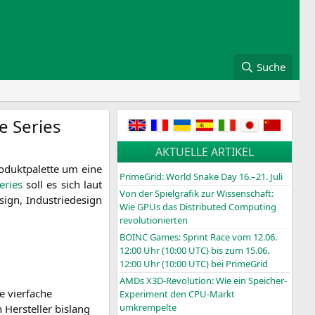
Suche
e Series
AKTUELLE ARTIKEL
­dukt­pa­let­te um eine
PrimeGrid: World Snake Day 16.–21. Juli
eries
soll es sich laut
Von der Spielgrafik zur Wissenschaft:
sign, Indus­trie­de­sign
Wie GPUs das Distributed Computing
revolutionierten
BOINC
Games: Sprint Race vom 12.06.
12:00 Uhr (10:00
UTC
) bis zum 15.06.
12:00 Uhr (10:00
UTC
) bei PrimeGrid
AMDs X3D-Revolution: Wie ein Speicher-
vier­fa­che
Experiment den CPU-Markt
umkrempelte
er­stel­ler bis­lang