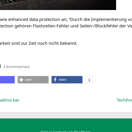
wie enhan­ced data pro­tec­tion an;
“
Durch die Imple­men­tie­rung 
c­tion gehö­ren Flash­zel­len-Feh­ler und Sei­ten-/Block­feh­ler der Ve
bar­keit sind zur Zeit noch nicht bekannt.
zu
3 Kommentare
G.Skill
zeigt
seine
teilen
teilen
480-
GB-
PCIe-
SSD
der
ältnis bei
TechP
Extreme
Performance
Phoenix
Blade
Series
Stolz präsentiert von WordPress.