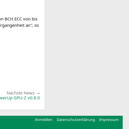
von
BCH
ECC
von bis
r­gan­gen­heit an
”,
so
Nächste
Nächste News
News:
owerUp
GPU
‑Z v0.8.0
Anmelden
Datenschutzerklärung
Impressum