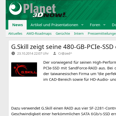
Zum
Inhalt
springen
News
Artikel und Präsentationen
Foren
D
Aktuelles
AMD-Roadmaps
Gerüchte
Intern
Pressemitteilung
G.Skill zeigt seine 480-GB-PCIe-SS
Verfasst
23.10.2014 22:07 Uhr
Cr@zed^
von
Der vor­wie­gend für sei­nen High-Per­for­ma
PCIe-SSD mit Sand­Force-RAID aus. Bei 
der tai­wa­ne­si­schen Fir­ma um “die per­fek­
im CAD-Bereich sowie für HD-Audio- und V
Dazu ver­wen­det G.Skill einen
RAID
aus vier SF-2281-Con­tro
Geschwin­dig­keit einer her­kömm­li­chen
SATA
6Gb/s
-SSD err