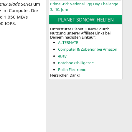
­nix Bla­de Series
um
PrimeGrid: National Egg Day Challenge
3.–10. Juni
tz im Com­pu­ter. Die
nd 1.050
MB
/s
PLANET 3DNOW! HELFEN
000
IOPS
.
Unterstütze Planet 3DNow! durch
Nutzung unserer Affiliate Links bei
Deinem nächsten Einkauf:
ALTERNATE
Computer & Zubehör bei Amazon
eBay
notebooksbilliger.de
Pollin Electronic
Herzlichen Dank!