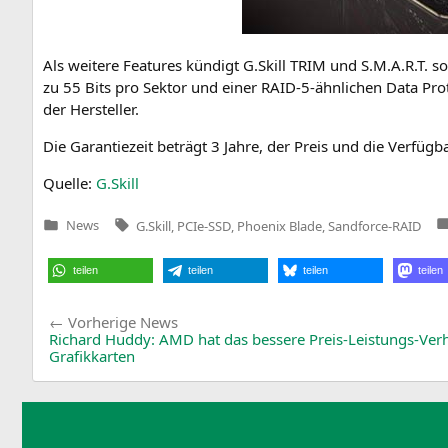
Als wei­te­re Fea­tures kün­digt G.Skill
TRIM
und S.M.A.R.T. so
zu 55 Bits pro Sek­tor und einer RAID-5-ähn­li­chen Data Pro­te
der Hersteller.
Die Garan­tie­zeit beträgt 3 Jah­re, der Preis und die Ver­füg­
Quel­le:
G.Skill
Tags:
News
G.Skill
,
PCIe-SSD
,
Phoenix Blade
,
Sandforce-RAID
Veröffentlicht
in
teilen
teilen
teilen
teilen
Beitragsnavigation
Vorherige
Vorherige News
News:
Richard Huddy:
AMD
hat das bessere Preis-Leistungs-Verh
Grafikkarten