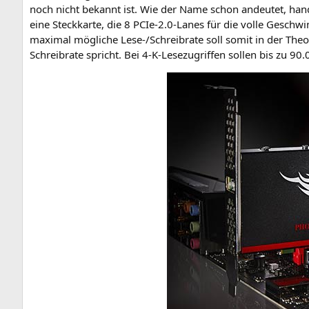
noch nicht bekannt ist. Wie der Name schon andeu­tet, han­d
eine Steck­kar­te, die 8 PCIe‑2.0‑Lanes für die vol­le Geschwin
maxi­mal mög­li­che Lese-/Schreib­ra­te soll somit in der Theo
Schreib­ra­te spricht. Bei 4‑K-Lese­zu­grif­fen sol­len bis zu 9