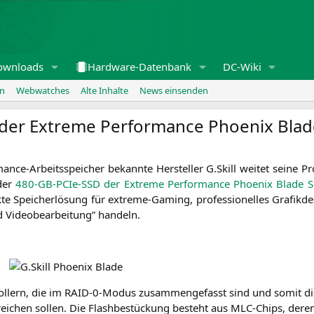
ownloads
Hardware-Datenbank
DC-Wiki
en
Webwatches
Alte Inhalte
News einsenden
D der Extreme Performance Phoenix Blad
nce-Arbeits­spei­cher bekann­te Her­stel­ler G.Skill wei­tet sei­ne Pro
der
480-GB-PCIe-SSD der Extre­me Per­for­mance Phoe­nix Bla­de S
te Spei­cher­lö­sung für extre­me-Gam­ing, pro­fes­sio­nel­les Gra­fik­de­
ideo­be­ar­bei­tung” handeln.
l­lern, die im RAID-0-Modus zusam­men­ge­fasst sind und somit die 
ei­chen sol­len. Die Flash­be­stü­ckung besteht aus MLC-Chips, deren H