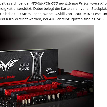
elt es sich bei der
480-GB-PCIe-SSD der Extre­me Per­for­mance Phoe
­dig­keit unter­stützt. Dabei belegt die Kar­te einen vol­len Steck­pla
­rie bei 2.000
MB
/s lie­gen, wobei G.Skill von 1.900
MB
/s Lese- u
0.000
IOPS
erreicht wer­den, bei 4‑K-Schreib­zu­grif­fen sind es 245.