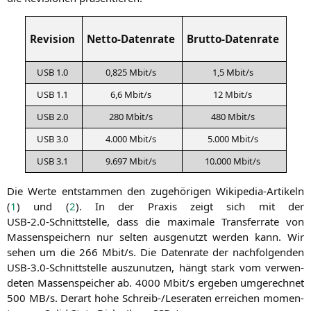
Revision
Netto-Datenrate
Brutto-Datenrate
USB
1.0
0,825 Mbit/s
1,5 Mbit/s
USB
1.1
6,6 Mbit/s
12 Mbit/s
USB
2.0
280 Mbit/s
480 Mbit/s
USB
3.0
4.000 Mbit/s
5.000 Mbit/s
USB
3.1
9.697 Mbit/s
10.000 Mbit/s
Die Wer­te ent­stam­men den zuge­hö­ri­gen Wiki­pe­dia-Arti­keln
(
1
) und (
2
). In der Pra­xis zeigt sich mit der
USB
‑2.0‑Schnittstelle, dass die maxi­ma­le Trans­fer­ra­te von
Mas­sen­spei­chern nur sel­ten aus­ge­nutzt wer­den kann. Wir
sehen um die 266 Mbit/s. Die Daten­ra­te der nach­fol­gen­den
USB
‑3.0‑Schnittstelle aus­zu­nut­zen, hängt stark vom ver­wen­
de­ten Mas­sen­spei­cher ab. 4000 Mbit/s erge­ben umge­rech­net
500
MB
/s. Der­art hohe Schreib-/Le­se­ra­ten errei­chen momen­