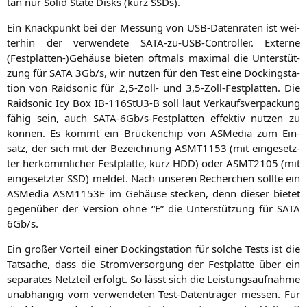
tan nur Solid Sta­te Disks (kurz SSDs).
Ein Knack­punkt bei der Mes­sung von USB-Daten­ra­ten ist wei­
ter­hin der ver­wen­de­te SATA-zu-USB-Con­trol­ler. Exter­ne
(Festplatten-)Gehäuse bie­ten oft­mals maxi­mal die Unter­stüt­
zung für
SATA
3Gb/s, wir nut­zen für den Test eine Docking­sta­
ti­on von Raidso­nic für 2,5‑Zoll- und 3,5‑Zoll-Festplatten. Die
Raidso­nic Icy Box IB-116S­tU3‑B soll laut Ver­kaufs­ver­pa­ckung
fähig sein, auch SATA-6Gb/s‑­Fest­plat­ten effek­tiv nut­zen zu
kön­nen. Es kommt ein Brü­cken­chip von ASMe­dia zum Ein­
satz, der sich mit der Bezeich­nung
ASMT1153
(mit ein­ge­setz­
ter her­kömm­li­cher Fest­plat­te, kurz
HDD
) oder
ASMT2105
(mit
ein­ge­setz­ter
SSD
) mel­det. Nach unse­ren Recher­chen soll­te ein
ASMe­dia
ASM1153E
im Gehäu­se ste­cken, denn die­ser bie­tet
gegen­über der Ver­si­on ohne “E” die Unter­stüt­zung für
SATA
6Gb/s.
Ein gro­ßer Vor­teil einer Docking­sta­ti­on für sol­che Tests ist die
Tat­sa­che, dass die Strom­ver­sor­gung der Fest­plat­te über ein
sepa­ra­tes Netz­teil erfolgt. So lässt sich die Leis­tungs­auf­nah­me
unab­hän­gig vom ver­wen­de­ten Test-Daten­trä­ger mes­sen. Für