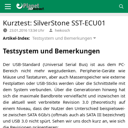
Zum
Inhalt
springen
Kurztest: SilverStone
SST-ECU01
Verfasst
23.01.2016 13:34 Uhr
heikosch
von
Testsystem und Bemerkungen
Artikel-Index:
Testsystem und Bemerkungen
Der USB-Stan­dard (Uni­ver­sal Seri­al Bus) ist aus dem PC-
Bereich nicht mehr weg­zu­den­ken. Peri­phe­rie-Gerä­te wie
Mäu­se und Tas­ta­tu­ren, aber auch Mas­sen­spei­cher wie exter­ne
Fest­plat­ten oder USB-Sticks wer­den über die Schnitt­stel­le mit
dem Sys­tem ver­bun­den. Über die Gene­ra­tio­nen hin­weg hat
sich die maxi­ma­le Band­brei­te ver­viel­facht und inzwi­schen ist
die aktu­ell weit ver­brei­te­te Revi­si­on 3.0 (theo­re­tisch) auf
einem Niveau, dass der Nut­zer den Unter­schied bei­spiels­wei­
se zwi­schen
SATA
6Gb/s (oft­mals auch als
SATA
III
bezeich­net)
und
USB
3.0 nicht spürt. Sehen wir uns doch kurz an, wie sich
die Revi­sio­nen präsentieren: