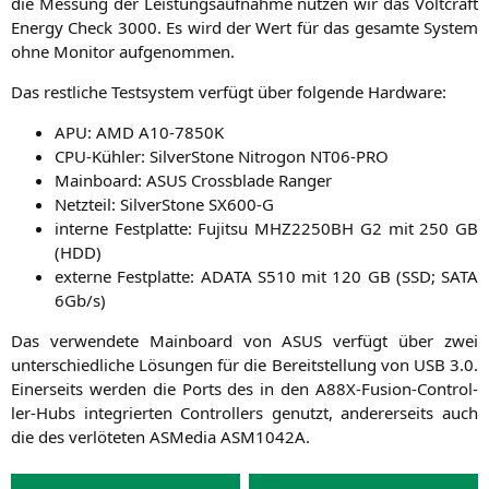
die Mes­sung der Leis­tungs­auf­nah­me nut­zen wir das Volt­craft
Ener­gy Check 3000. Es wird der Wert für das gesam­te Sys­tem
ohne Moni­tor aufgenommen.
Das rest­li­che Test­sys­tem ver­fügt über fol­gen­de Hardware:
APU
:
AMD
A10-7850K
CPU-Küh­ler: Sil­ver­Stone Nitro­gon
NT06-PRO
Main­board:
ASUS
Cross­bla­de Ranger
Netz­teil: Sil­ver­Stone
SX600
‑G
inter­ne Fest­plat­te: Fuji­tsu
MHZ2250BH
G2
mit 250
GB
(
HDD
)
exter­ne Fest­plat­te:
ADATA
S510
mit 120
GB
(
SSD
;
SATA
6Gb/s)
Das ver­wen­de­te Main­board von
ASUS
ver­fügt über zwei
unter­schied­li­che Lösun­gen für die Bereit­stel­lung von
USB
3.0.
Einer­seits wer­den die Ports des in den A88X-Fusi­on-Con­trol­
ler-Hubs inte­grier­ten Con­trol­lers genutzt, ande­rer­seits auch
die des ver­lö­te­ten ASMe­dia
ASM1042A
.