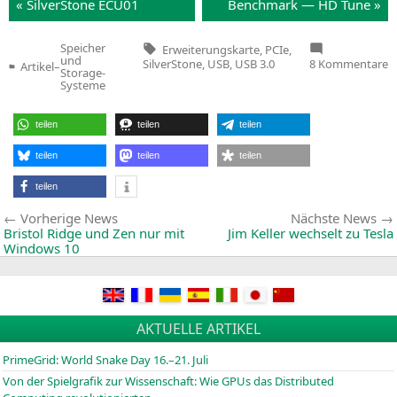
« Sil­ver­Stone
ECU01
Bench­mark —
HD
Tune »
Tags:
Speicher
Erweiterungskarte
,
PCIe
,
und
z
SilverStone
,
USB
,
USB 3.0
8 Kommentare
Artikel
–
Veröffentlicht
Storage-
K
in
Systeme
S
S
E
teilen
teilen
teilen
teilen
teilen
teilen
teilen
Beitragsnavigation
Vorherige
Vorherige News
Nächste News
News:
Bristol Ridge und Zen nur mit
Jim Keller wechselt zu Tesla
Windows 10
AKTUELLE ARTIKEL
PrimeGrid: World Snake Day 16.–21. Juli
Von der Spielgrafik zur Wissenschaft: Wie GPUs das Distributed