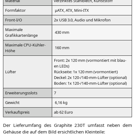
Mate­ri­al
ver­zink­tes Stahl­blech, Kunststoff
Form­fak­tor
µATX,
ATX
, Mini-ITX
Front‑I/O
2x
USB
3.0, Audio und Mikrofon
Maxi­ma­le
430 mm
Grafikkartenlänge
Maxi­ma­le CPU-Kühler-
160 mm
Höhe
Front: 2x 120 mm (vor­mon­tiert mit blau­
en LEDs)
Lüf­ter
Rück­sei­te: 1x 120 mm (vor­mon­tiert)
Deckel: 2x 120-/140-mm-Lüf­ter (optio­nal)
Boden: 1x 120-/140-mm-Lüf­ter (optio­nal)
Erwei­te­rungs­slots
7
Gewicht
6,16 kg
Ver­kaufs­preis
ab 62 Euro
Der Lie­fer­um­fang des Gra­phi­te
230T
umfasst neben dem
Gehäu­se die auf dem Bild ersicht­li­chen Kleinteile: