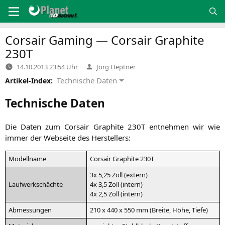
Zum
Inhalt
springen
Corsair Gaming — Corsair Graphite
230T
Verfasst
14.10.2013 23:54 Uhr
Jörg Heptner
von
Technische Daten
Artikel-Index:
Technische Daten
Die Daten zum Cor­sair Gra­phi­te
230T
ent­neh­men wir wie
immer der Web­sei­te des Herstellers:
Modell­na­me
Cor­sair Gra­phi­te
230T
3x 5,25 Zoll (extern)
Lauf­werk­schäch­te
4x 3,5 Zoll (intern)
4x 2,5 Zoll (intern)
Abmes­sun­gen
210 x 440 x 550 mm (Brei­te, Höhe, Tiefe)