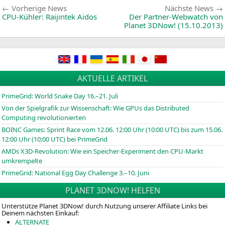
Beitragsnavigation
Vorherige
Vorherige News
Nächste News
News:
CPU-Kühler: Raijintek Aidos
Der Partner-Webwatch von
Planet 3DNow! (15.10.2013)
AKTUELLE ARTIKEL
PrimeGrid: World Snake Day 16.–21. Juli
Von der Spielgrafik zur Wissenschaft: Wie GPUs das Distributed
Computing revolutionierten
BOINC
Games: Sprint Race vom 12.06. 12:00 Uhr (10:00
UTC
) bis zum 15.06.
12:00 Uhr (10:00
UTC
) bei PrimeGrid
AMDs X3D-Revolution: Wie ein Speicher-Experiment den CPU-Markt
umkrempelte
PrimeGrid: National Egg Day Challenge 3.–10. Juni
PLANET 3DNOW! HELFEN
Unterstütze Planet 3DNow! durch Nutzung unserer Affiliate Links bei
Deinem nächsten Einkauf:
ALTERNATE