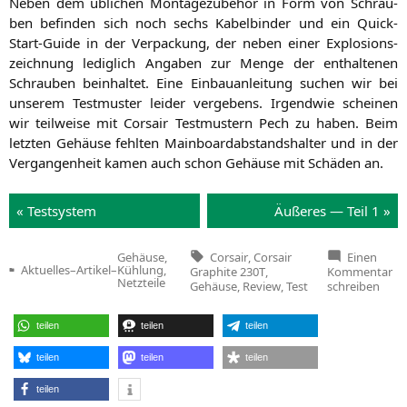
Neben dem übli­chen Mon­ta­ge­zu­be­hör in Form von Schrau­
ben befin­den sich noch sechs Kabel­bin­der und ein Quick-
Start-Gui­de in der Ver­pa­ckung, der neben einer Explo­si­ons­
zeich­nung ledig­lich Anga­ben zur Men­ge der ent­hal­te­nen
Schrau­ben beinhal­tet. Eine Ein­bau­an­lei­tung suchen wir bei
unse­rem Test­mus­ter lei­der ver­ge­bens. Irgend­wie schei­nen
wir teil­wei­se mit Cor­sair Test­mus­tern Pech zu haben. Beim
letz­ten Gehäu­se fehl­ten Main­board­ab­stands­hal­ter und in der
Ver­gan­gen­heit kamen auch schon Gehäu­se mit Schä­den an.
« Test­sys­tem
Äuße­res — Teil 1 »
Tags:
Corsair
,
Corsair
Einen
Gehäuse,
zu
Aktuelles
–
Artikel
–
Kühlung,
Graphite 230T
,
Kommentar
Veröffentlicht
Co
Netzteile
Gehäuse
,
Review
,
Test
schreiben
in
Ga
—
Co
teilen
teilen
teilen
Gr
23
teilen
teilen
teilen
teilen