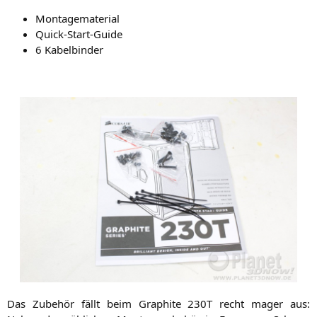
Mon­ta­ge­ma­te­ri­al
Quick-Start-Gui­de
6 Kabel­bin­der
Das Zube­hör fällt beim Gra­phi­te
230T
recht mager aus: