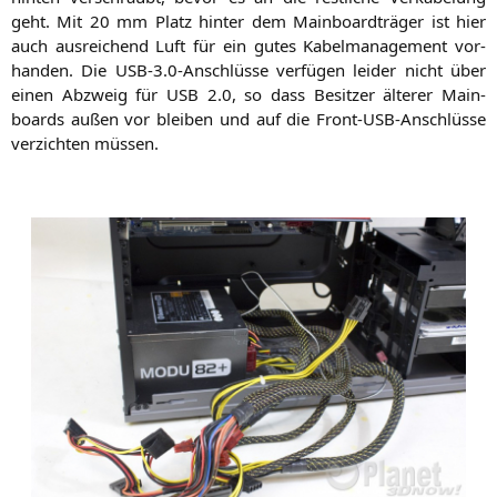
geht. Mit 20 mm Platz hin­ter dem Main­board­trä­ger ist hier
auch aus­rei­chend Luft für ein gutes Kabel­ma­nage­ment vor­
han­den. Die
USB
‑3.0‑Anschlüsse ver­fü­gen lei­der nicht über
einen Abzweig für
USB
2.0, so dass Besit­zer älte­rer Main­
boards außen vor blei­ben und auf die Front-USB-Anschlüs­se
ver­zich­ten müssen.