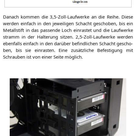
Danach kom­men die 3,5‑Zoll-Laufwerke an die Rei­he. Die­se
wer­den ein­fach in den jewei­li­gen Schacht gescho­ben, bis ein
Metall­stift in das pas­sen­de Loch ein­ras­tet und die Lauf­wer­ke
stramm in der Hal­te­rung sit­zen. 2,5‑Zoll-Laufwerke wer­den
eben­falls ein­fach in den dar­über befind­li­chen Schacht gescho­
ben, bis sie ein­ras­ten. Eine zusätz­li­che Befes­ti­gung mit
Schrau­ben ist von einer Sei­te möglich.