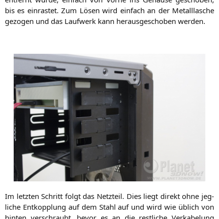
bis es ein­ras­tet. Zum Lösen wird ein­fach an der Metall­lasche
gezo­gen und das Lauf­werk kann her­aus­ge­scho­ben werden.
Im letz­ten Schritt folgt das Netz­teil. Dies liegt direkt ohne jeg­
li­che Ent­kopp­lung auf dem Stahl auf und wird wie üblich von
hin­ten ver­schraubt, bevor es an die rest­li­che Ver­ka­be­lung