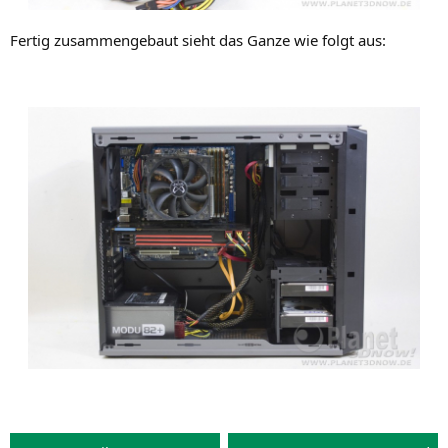
Fer­tig zusam­men­ge­baut sieht das Gan­ze wie folgt aus: