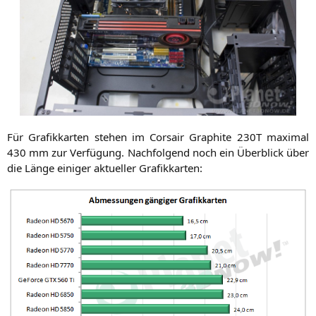
Für Gra­fik­kar­ten ste­hen im Cor­sair Gra­phi­te
230T
maxi­mal
430 mm zur Ver­fü­gung. Nach­fol­gend noch ein Über­blick über
die Län­ge eini­ger aktu­el­ler Grafikkarten: