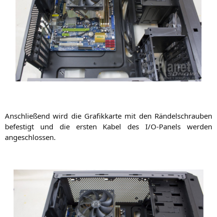
Anschlie­ßend wird die Gra­fik­kar­te mit den Rän­del­schrau­ben
befes­tigt und die ers­ten Kabel des I/O‑Panels wer­den
angeschlossen.