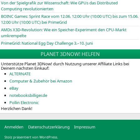
Von der Spielgrafik zur Wissenschaft: Wie GPUs das Distributed
Computing revolutionierten
BOINC
Games: Sprint Race vom 12.06. 12:00 Uhr (10:00
UTC
) bis zum 15.06.
12:00 Uhr (10:00
UTC
) bei PrimeGrid
AMDs X3D-Revolution: Wie ein Speicher-Experiment den CPU-Markt
umkrempelte
PrimeGrid: National Egg Day Challenge 3.–10. Juni
PLANET 3DNOW! HELFEN
Unterstütze Planet 3DNow! durch Nutzung unserer Affiliate Links bei
Deinem nächsten Einkauf:
ALTERNATE
Computer & Zubehör bei Amazon
eBay
notebooksbilliger.de
Pollin Electronic
Herzlichen Dank!
Anmelden
Datenschutzerklärung
Impressum
Stolz präsentiert von WordPress.