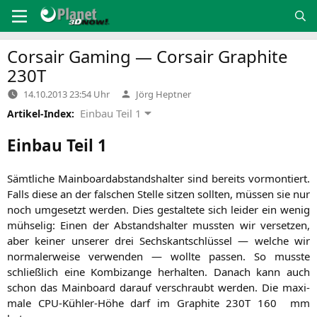
Zum
Inhalt
springen
Corsair Gaming — Corsair Graphite
230T
Verfasst
14.10.2013 23:54 Uhr
Jörg Heptner
von
Einbau Teil 1
Artikel-Index:
Einbau Teil 1
Sämt­li­che Main­board­ab­stands­hal­ter sind bereits vor­mon­tiert.
Falls die­se an der fal­schen Stel­le sit­zen soll­ten, müs­sen sie nur
noch umge­setzt wer­den. Dies gestal­te­te sich lei­der ein wenig
müh­se­lig: Einen der Abstands­hal­ter muss­ten wir ver­set­zen,
aber kei­ner unse­rer drei Sechs­kant­schlüs­sel — wel­che wir
nor­ma­ler­wei­se ver­wen­den — woll­te pas­sen. So muss­te
schließ­lich eine Kom­bi­zan­ge her­hal­ten. Danach kann auch
schon das Main­board dar­auf ver­schraubt wer­den. Die maxi­
ma­le CPU-Küh­ler-Höhe darf im Gra­phi­te
230T
160 mm