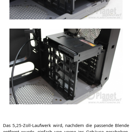
Das 5,25-Zoll-Laufwerk wird, nach­dem die pas­sen­de Blen­de
ent­fernt wur­de, ein­fach von vor­ne ins Gehäu­se gescho­ben,