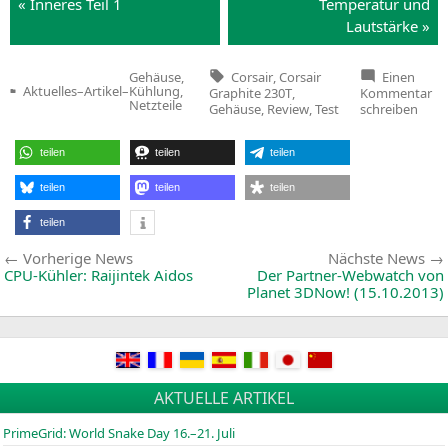
« Inne­res Teil 1
Tem­pe­ra­tur und
Lautstärke »
Tags:
Corsair
,
Corsair
Einen
Gehäuse,
zu
Aktuelles
–
Artikel
–
Kühlung,
Graphite 230T
,
Kommentar
Veröffentlicht
Co
Netzteile
Gehäuse
,
Review
,
Test
schreiben
in
Ga
—
Co
teilen
teilen
teilen
Gr
23
teilen
teilen
teilen
teilen
Beitragsnavigation
Vorherige
Vorherige News
Nächste News
News:
CPU-Kühler: Raijintek Aidos
Der Partner-Webwatch von
Planet 3DNow! (15.10.2013)
AKTUELLE ARTIKEL
PrimeGrid: World Snake Day 16.–21. Juli