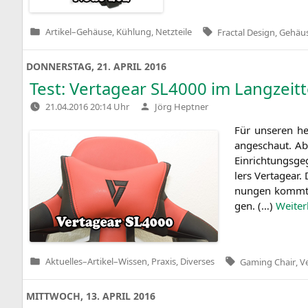
Tags:
Artikel
–
Gehäuse, Kühlung, Netzteile
Fractal Design
,
Gehäu
Veröffentlicht
in
DONNERSTAG, 21. APRIL 2016
Test: Vertagear
SL4000
im Langzeitt
Verfasst
21.04.2016 20:14 Uhr
Jörg Heptner
von
Für unse­ren heu
ange­schaut. Ab
Ein­rich­tungs­g
lers Ver­ta­gear
nun­gen kommt,
gen. (…)
Wei­ter­
Tags:
Aktuelles
–
Artikel
–
Wissen, Praxis, Diverses
Gaming Chair
,
V
Veröffentlicht
in
MITTWOCH, 13. APRIL 2016