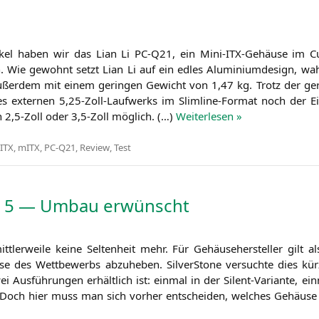
ti­kel haben wir das Lian Li
PC-Q21
, ein Mini-ITX-Gehäu­se im C
Wie gewohnt setzt Lian Li auf ein edles Alu­mi­ni­um­de­sign, wah
 außer­dem mit einem gerin­gen Gewicht von 1,47 kg. Trotz der ge
 exter­nen 5,25-Zoll-Laufwerks im Slim­li­ne-For­mat noch der Ein­
n 2,5‑Zoll oder 3,5‑Zoll mög­lich. (…)
Wei­ter­le­sen »
-ITX
,
mITX
,
PC-Q21
,
Review
,
Test
ro 5 — Umbau erwünscht
­ler­wei­le kei­ne Sel­ten­heit mehr. Für Gehäu­se­her­stel­ler gilt al
e des Wett­be­werbs abzu­he­ben. Sil­ver­Stone ver­such­te dies kür
i Aus­füh­run­gen erhält­lich ist: ein­mal in der Silent-Vari­an­te, ei
n. Doch hier muss man sich vor­her ent­schei­den, wel­ches Gehäu­se