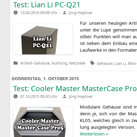
Test: Lian Li
PC-Q21
Verfasst
13.04.2016 09:08 Uhr
Jörg Heptner
von
Für unse­ren heu­ti­gen Ar
unter die Lupe genom­men. 
sil­ber. Punk­ten will man
ist neben dem Ein­bau eines
Lauf­wer­ke in den For­ma­te
Tags:
Artikel
–
Gehäuse, Kühlung, Netzteile
Gehäuse
,
Lian Li
,
Mini
Veröffentlicht
in
DONNERSTAG, 1. OKTOBER 2015
Test: Cooler Master MasterCase P
Verfasst
01.10.2015 00:20 Uhr
Jörg Heptner
von
Modu­la­re Gehäu­se sind mitt
denn je, sich von der Mas­s
KL05
, wel­ches gleich in zwe
lung aus­ge­leg­ten Ver­si­o
Wei­ter­le­sen »