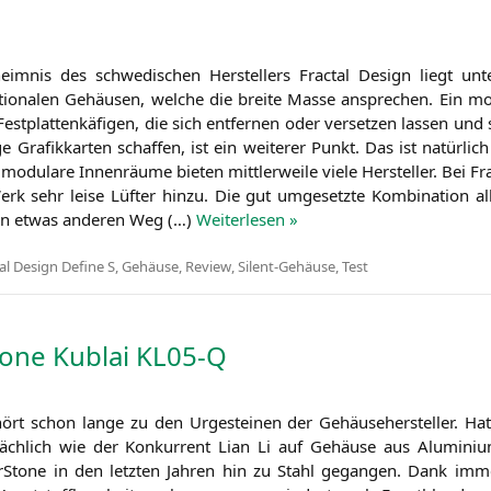
heim­nis des schwe­di­schen Her­stel­lers Frac­tal Design liegt u
­tio­na­len Gehäu­sen, wel­che die brei­te Mas­se anspre­chen. Ein mo
est­plat­ten­kä­fi­gen, die sich ent­fer­nen oder ver­set­zen las­sen un
e Gra­fik­kar­ten schaf­fen, ist ein wei­te­rer Punkt. Das ist natür­lic
odu­la­re Innen­räu­me bie­ten mitt­ler­wei­le vie­le Her­stel­ler. Bei
erk sehr lei­se Lüf­ter hin­zu. Die gut umge­setz­te Kom­bi­na­ti­on a
nen etwas ande­ren Weg (…)
Wei­ter­le­sen »
al Design Define S
,
Gehäuse
,
Review
,
Silent-Gehäuse
,
Test
Stone Kublai
KL05
‑Q
hört schon lan­ge zu den Urge­stei­nen der Gehäu­se­her­stel­ler. H
säch­lich wie der Kon­kur­rent Lian Li auf Gehäu­se aus Alu­mi­ni­
er­Stone in den letz­ten Jah­ren hin zu Stahl gegan­gen. Dank imm