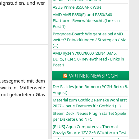
ign­stu­di­en, und wer
ASUS Prime B550M-K WIFI
AMD AM5 B650(E) und B850/840
Plattform: Reviewübersicht. (Links in
Post 1)
Prognose-Board: Wie geht es bei AMD
weiter? Entwicklungen / Strategien / Ma
(…)
AMD Ryzen 7000/8000 (ZEN4, AM5,
DDR5, PCIe 5.0) Reviewthread - Links in
Post 1
PARTNER-NEWS
PCGH
u­se­seg­ment mit dem
Der Fall des John Romero (PCGH-Retro 8.
­ckeln. Mitt­ler­wei­le
August)
 mit gehär­te­tem Glas
Material zum Gothic 2 Remake wohl erst
2027 – neue Features für Gothic 1 (…)
Steam Deck: Neues Plugin startet Spiele
per Diskette und NFC
[PLUS] Aqua Computer vs. Thermal
Grizzly: Smarte 12V-2×6-Wächter im Test