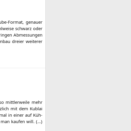
ube-For­mat, genau­er
l­wei­se schwarz oder
rin­gen Abmes­sun­gen
bau drei­er wei­te­rer
so mitt­ler­wei­le mehr
z­lich mit dem Kub­lai
n­mal in einer auf Küh­
 man kau­fen will. (…)