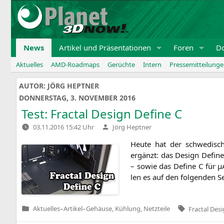
Zum
Inhalt
springen
News
Artikel und Präsentationen
Foren
D
Aktuelles
AMD-Roadmaps
Gerüchte
Intern
Pressemitteilung
AUTOR:
JÖRG HEPTNER
DONNERSTAG, 3. NOVEMBER 2016
Test: Fractal Design Define C
Verfasst
03.11.2016 15:42 Uhr
Jörg Heptner
von
Heu­te hat der schwe­di­sch
ergänzt: das Design Defi­ne
– sowie das Defi­ne C für 
len es auf den fol­gen­den S
Tags:
Aktuelles
–
Artikel
–
Gehäuse, Kühlung, Netzteile
Fractal Des
Veröffentlicht
in