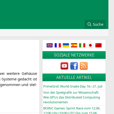
Suche
SOZIALE NETZWERKE
wei wei­te­re Gehäu­se
AKTUELLE ARTIKEL
-Sys­te­me gedacht ist
e genom­men und stel­
PrimeGrid: World Snake Day 16.–21. Juli
Von der Spielgrafik zur Wissenschaft:
Wie GPUs das Distributed Computing
revolutionierten
BOINC
Games: Sprint Race vom 12.06.
12:00 Uhr (10:00
UTC
) bis zum 15.06.