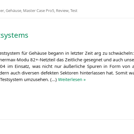
ter
,
Gehäuse
,
Master Case Pro5
,
Review
,
Test
tsystems
 Test­sys­tem für Gehäu­se begann in letz­ter Zeit arg zu schwä­chel
ner­max-Modu 82+-Netzteil das Zeit­li­che geseg­net und auch unse­re
4 im Ein­satz, was nicht nur äußer­li­che Spu­ren in Form von aus­g
dern auch diver­sen defek­ten Sek­to­ren hin­ter­las­sen hat. Somit w
Test­sys­tem umzu­se­hen. (…)
Wei­ter­le­sen »