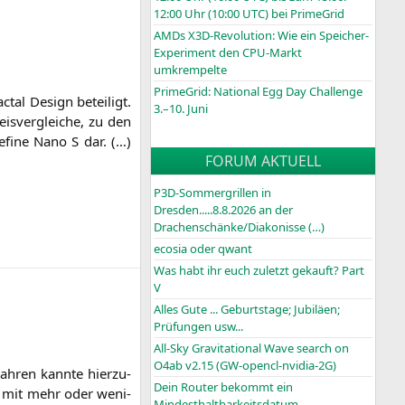
12:00 Uhr (10:00
UTC
) bei PrimeGrid
AMDs X3D-Revolution: Wie ein Speicher-
Experiment den CPU-Markt
umkrempelte
PrimeGrid: National Egg Day Challenge
­tal Design betei­ligt.
3.–10. Juni
s­ver­glei­che, zu den
Defi­ne Nano S dar. (…)
FORUM AKTUELL
P3D-Sommergrillen in
Dresden.....8.8.2026 an der
Drachenschänke/Diakonisse (…)
ecosia oder qwant
Was habt ihr euch zuletzt gekauft? Part
V
Alles Gute ... Geburtstage; Jubiläen;
Prüfungen usw...
All-Sky Gravitational Wave search on
O4ab v2.15 (GW-opencl-nvidia-2G)
 Jah­ren kann­te hier­zu­
Dein Router bekommt ein
sen mit mehr oder weni­
Mindesthaltbarkeitsdatum