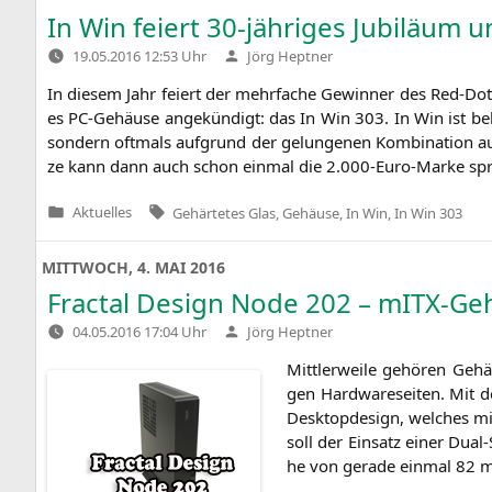
In Win feiert 30-jähriges Jubiläum u
Verfasst
19.05.2016 12:53 Uhr
Jörg Heptner
von
In die­sem Jahr fei­ert der mehr­fa­che Gewin­ner des Red-Dot-D
es PC-Gehäu­se ange­kün­digt: das In Win 303. In Win ist bekan
son­dern oft­mals auf­grund der gelun­ge­nen Kom­bi­na­ti­on
ze kann dann auch schon ein­mal die 2.000-Euro-Marke sp
Tags:
Aktuelles
Gehärtetes Glas
,
Gehäuse
,
In Win
,
In Win 303
Veröffentlicht
in
MITTWOCH, 4. MAI 2016
Fractal Design Node 202 – mITX-G
Verfasst
04.05.2016 17:04 Uhr
Jörg Heptner
von
Mitt­ler­wei­le gehö­ren Gehä
gen Hard­ware­sei­ten. Mit 
Desk­top­de­sign, wel­ches m
soll der Ein­satz einer Dual
he von gera­de ein­mal 82 mm