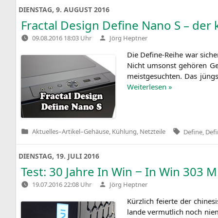
DIENSTAG, 9. AUGUST 2016
Fractal Design Define Nano S – der 
Verfasst
09.08.2016 18:03 Uhr
Jörg Heptner
von
Die Defi­ne-Rei­he war sicher
Nicht umsonst gehö­ren Gehä
meist­ge­such­ten. Das jüngs­
Wei­ter­le­sen »
Tags:
Aktuelles
–
Artikel
–
Gehäuse, Kühlung, Netzteile
Define
,
Def
Veröffentlicht
in
DIENSTAG, 19. JULI 2016
Test: 30 Jahre In Win ‒ In Win 303 M
Verfasst
19.07.2016 22:08 Uhr
Jörg Heptner
von
Kürz­lich fei­er­te der chi­ne­
lan­de ver­mut­lich noch nie­