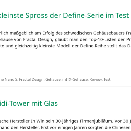
kleinste Spross der Define-Serie im Test
­lich maß­geb­lich am Erfolg des schwe­di­schen Gehäu­se­bau­ers Frac
u­se von Frac­tal Design, glaubt man den Top-10-Lis­ten der Prei
te und gleich­zei­tig kleins­te Modell der Defi­ne-Rei­he stellt das 
ine Nano S
,
Fractal Design
,
Gehäuse
,
mITX-Gehäuse
,
Review
,
Test
idi-Tower mit Glas
si­sche Her­stel­ler In Win sein 30-jäh­ri­ges Fir­men­ju­bi­lä­um. Vor 30
mand den Her­stel­ler. Erst vor eini­gen Jah­ren sorg­ten die Chi­ne­