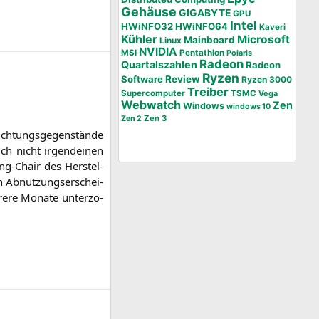
Gehäuse
GIGABYTE
GPU
Intel
HWiNFO32
HWiNFO64
Kaveri
Kühler
Microsoft
Mainboard
Linux
NVIDIA
MSI
Pentathlon
Polaris
Radeon
Quartalszahlen
Radeon
Ryzen
Software
Review
Ryzen 3000
Treiber
Supercomputer
TSMC
Vega
Webwatch
Zen
Windows
windows 10
Zen 3
Zen 2
h­tungs­ge­gen­stän­de
ch nicht irgend­ei­nen
ng-Chair des Her­stel­
n Abnut­zungs­er­schei­
e­re Mona­te unter­zo­