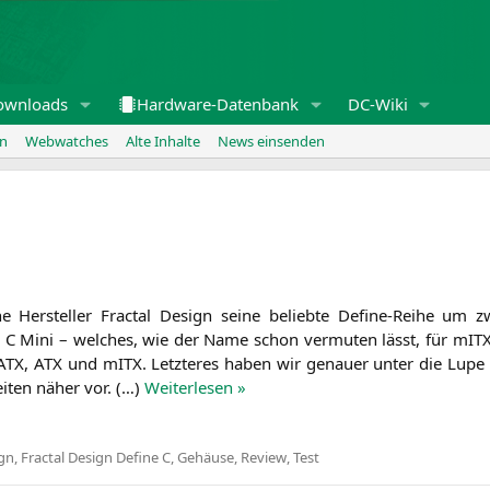
ownloads
Hardware-Datenbank
DC-Wiki
en
Webwatches
Alte Inhalte
News einsenden
e Her­stel­ler Frac­tal Design sei­ne belieb­te Defi­ne-Rei­he um z
 C Mini – wel­ches, wie der Name schon ver­mu­ten lässt, für mITX
µATX,
ATX
und mITX. Letz­te­res haben wir genau­er unter die Lup
ei­ten näher vor. (…)
Wei­ter­le­sen »
ign
,
Fractal Design Define C
,
Gehäuse
,
Review
,
Test