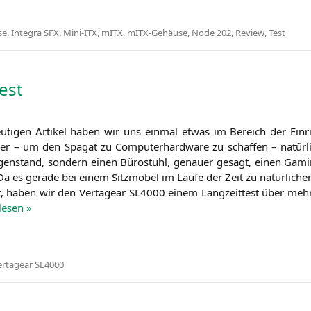
se
,
Integra SFX
,
Mini-ITX
,
mITX
,
mITX-Gehäuse
,
Node 202
,
Review
,
Test
est
­ti­gen Arti­kel haben wir uns ein­mal etwas im Bereich der Ein­ric
er – um den Spa­gat zu Com­pu­ter­hard­ware zu schaf­fen – natür­li
e­gen­stand, son­dern einen Büro­stuhl, genau­er gesagt, einen Gam­i
. Da es gera­de bei einem Sitz­mö­bel im Lau­fe der Zeit zu natür­li­che
 haben wir den Ver­ta­gear
SL4000
einem Lang­zeit­test über meh­r
le­sen »
ertagear SL4000