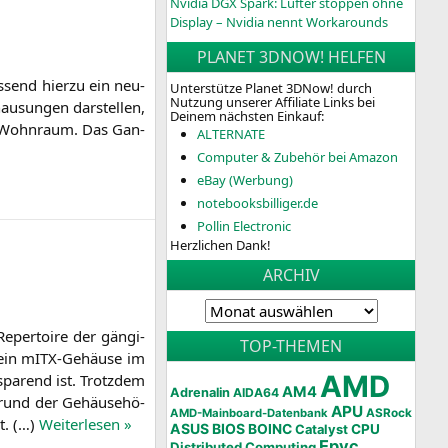
Nvidia DGX Spark: Lüfter stoppen ohne
Display – Nvidia nennt Workarounds
PLANET 3DNOW! HELFEN
s­send hier­zu ein neu­
Unterstütze Planet 3DNow! durch
Nutzung unserer Affiliate Links bei
u­sun­gen dar­stel­len,
Deinem nächsten Einkauf:
en Wohn­raum. Das Gan­
ALTERNATE
Computer & Zubehör bei Amazon
eBay (Werbung)
notebooksbilliger.de
Pollin Electronic
Herzlichen Dank!
ARCHIV
Reper­toire der gän­gi­
TOP-THEMEN
r ein mITX-Gehäu­se im
AMD
pa­rend ist. Trotz­dem
AM4
Adrenalin
AIDA64
grund der Gehäu­se­hö­
APU
AMD-Mainboard-Datenbank
ASRock
t. (…)
Wei­ter­le­sen »
ASUS
BIOS
BOINC
CPU
Catalyst
Epyc
Distributed Computing