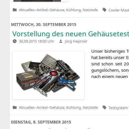
Tags:
Aktuelles
–
Artikel
–
Gehäuse, Kühlung, Netzteile
Cooler Mas
Veröffentlicht
in
MITTWOCH, 30. SEPTEMBER 2015
Vorstellung des neuen Gehäusetes
Verfasst
30.09.2015 18:00 Uhr
Jörg Heptner
von
Unser bis­he­ri­ges
hat bereits unser E
sind schon seit 200
gungs­lö­chern, son­
nach einem neu­en 
Tags:
Aktuelles
–
Artikel
–
Gehäuse, Kühlung, Netzteile
Testsystem
Veröffentlicht
in
DIENSTAG, 8. SEPTEMBER 2015