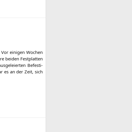
n: Vor eini­gen Wochen
 bei­den Fest­plat­ten
e­lei­er­ten Befes­ti­
ar es an der Zeit, sich