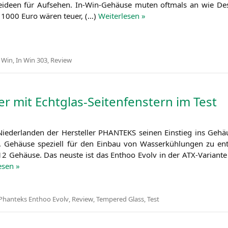
­se­ideen für Auf­se­hen. In-Win-Gehäu­se muten oft­mals an wie Des
r 1000 Euro wären teu­er, (…)
Wei­ter­le­sen »
 Win
,
In Win 303
,
Review
r mit Echtglas-Seitenfenstern im Test
ie­der­lan­den der Her­stel­ler
PHANTEKS
sei­nen Ein­stieg ins Gehä
Gehäu­se spe­zi­ell für den Ein­bau von Was­ser­küh­lun­gen zu ent­wi
2 Gehäu­se. Das neus­te ist das Enthoo Evolv in der ATX-Vari­an­te
e­sen »
Phanteks Enthoo Evolv
,
Review
,
Tempered Glass
,
Test