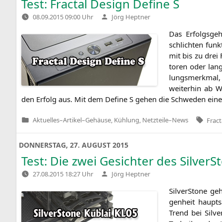
Test: Fractal Design Define S
Verfasst
08.09.2015 09:00 Uhr
Jörg Heptner
von
Das Erfolgs­ge­
schlich­ten funk
mit bis zu drei F
to­ren oder lan­g
lungs­merk­mal, m
wei­ter­hin ab W
den Erfolg aus. Mit dem Defi­ne S gehen die Schwe­den ei
Tags:
Aktuelles
–
Artikel
–
Gehäuse, Kühlung, Netzteile
–
News
Fract
Veröffentlicht
in
DONNERSTAG, 27. AUGUST 2015
Test: Die zwei Gesichter des Silver
Verfasst
27.08.2015 18:27 Uhr
Jörg Heptner
von
Sil­ver­Stone ge
gen­heit haupt­
Trend bei Sil­v