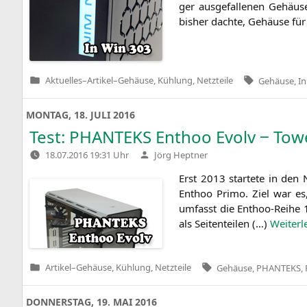
ger aus­ge­fal­le­nen Gehäu
bis­her dach­te, Gehäu­se fü
Tags:
Aktuelles
–
Artikel
–
Gehäuse, Kühlung, Netzteile
Gehäuse
,
In
Veröffentlicht
in
MONTAG, 18. JULI 2016
Test:
PHANTEKS
Enthoo Evolv ‒ Towe
Verfasst
18.07.2016 19:31 Uhr
Jörg Heptner
von
Erst 2013 star­te­te in den N
Enthoo Pri­mo. Ziel war es, 
umfasst die Enthoo-Rei­he 1
als Sei­ten­tei­len (…)
Wei­ter­l
Tags:
Artikel
–
Gehäuse, Kühlung, Netzteile
Gehäuse
,
PHANTEKS
,
Veröffentlicht
in
DONNERSTAG, 19. MAI 2016