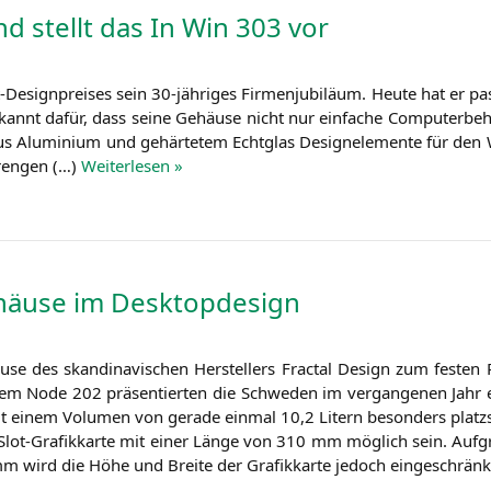
nd stellt das In Win 303 vor
esign­prei­ses sein 30-jäh­ri­ges Fir­men­ju­bi­lä­um. Heu­te hat er pa
nt dafür, dass sei­ne Gehäu­se nicht nur ein­fa­che Com­pu­ter­be­ha
 aus Alu­mi­ni­um und gehär­te­tem Echt­glas Design­ele­men­te für d
ren­gen (…)
Wei­ter­le­sen »
ehäuse im Desktopdesign
u­se des skan­di­na­vi­schen Her­stel­lers Frac­tal Design zum fes­ten 
dem Node 202 prä­sen­tier­ten die Schwe­den im ver­gan­ge­nen Jah
it einem Volu­men von gera­de ein­mal 10,2 Litern beson­ders platz­s
-Slot-Gra­fik­kar­te mit einer Län­ge von 310 mm mög­lich sein. Auf­
 wird die Höhe und Brei­te der Gra­fik­kar­te jedoch ein­ge­schränk