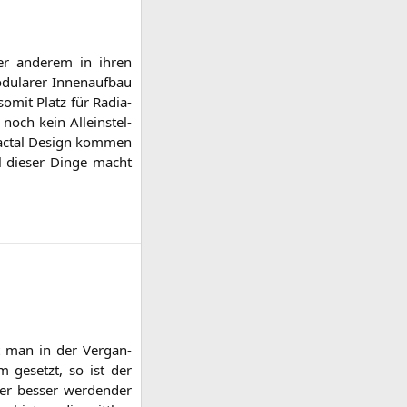
nter ande­rem in ihren
du­la­rer Innen­auf­bau
d somit Platz für Radia­
h noch kein Allein­stel­
 Frac­tal Design kom­men
ll die­ser Din­ge macht
at man in der Ver­gan­
um gesetzt, so ist der
er bes­ser wer­den­der