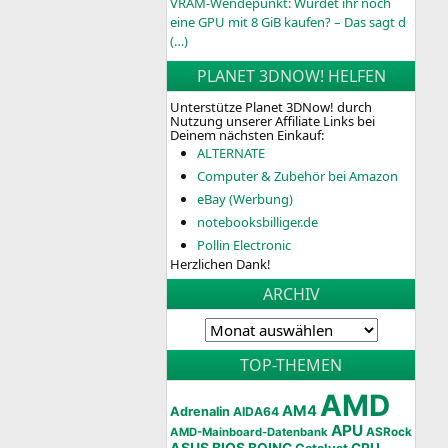
VRAM-Wendepunkt: Würdet ihr noch
eine GPU mit 8 GiB kaufen? – Das sagt d
(…)
PLANET 3DNOW! HELFEN
Unterstütze Planet 3DNow! durch
Nutzung unserer Affiliate Links bei
Deinem nächsten Einkauf:
ALTERNATE
Computer & Zubehör bei Amazon
eBay (Werbung)
notebooksbilliger.de
Pollin Electronic
Herzlichen Dank!
ARCHIV
TOP-THEMEN
AMD
AM4
Adrenalin
AIDA64
APU
AMD-Mainboard-Datenbank
ASRock
ASUS
BIOS