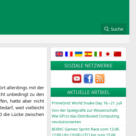
Suche
SOZIALE NETZWERKE
ört aller­dings mit der
AKTUELLE ARTIKEL
cht unbe­dingt zu den
­fen, hat­te aber nicht
PrimeGrid: World Snake Day 16.–21. Juli
edarf, weil viel­leicht
Von der Spielgrafik zur Wissenschaft:
40 die Lücke zwi­schen
Wie GPUs das Distributed Computing
revolutionierten
BOINC
Games: Sprint Race vom 12.06.
12:00 Uhr (10:00
UTC
) bis zum 15.06.