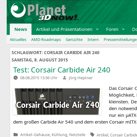
Zum
Inhalt
springen
News
Artikel und Präsentationen
Foren
D
Aktuelles
AMD-Roadmaps
Gerüchte
Intern
Pressemitteilung
SCHLAGWORT:
CORSAIR CARBIDE AIR 240
SAMSTAG, 8. AUGUST 2015
Test: Corsair Carbide Air 240
Verfasst
08.08.2015 13:36 Uhr
Jörg Heptner
von
Das Cor­sair C
Mög­lich­keit
kleins­ten. D
den not­wen­d
nur ein µATX-
dem gro­ßen Car­bi­de Air 540 und dem ers­ten Cor­sair mITX
Tags:
Artikel
–
Gehäuse, Kühlung, Netzteile
Artikel
,
Corsair Carbide
Veröffentlicht