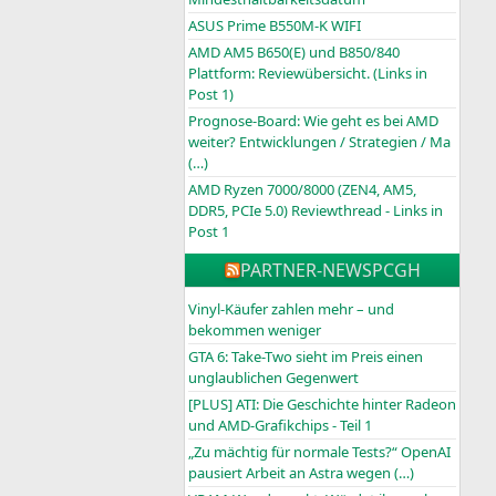
ASUS Prime B550M-K WIFI
AMD AM5 B650(E) und B850/840
Plattform: Reviewübersicht. (Links in
Post 1)
Prognose-Board: Wie geht es bei AMD
weiter? Entwicklungen / Strategien / Ma
(…)
AMD Ryzen 7000/8000 (ZEN4, AM5,
DDR5, PCIe 5.0) Reviewthread - Links in
Post 1
PARTNER-NEWS
PCGH
Vinyl-Käufer zahlen mehr – und
bekommen weniger
GTA 6: Take-Two sieht im Preis einen
unglaublichen Gegenwert
[PLUS] ATI: Die Geschichte hinter Radeon
und AMD-Grafikchips - Teil 1
„Zu mächtig für normale Tests?“ OpenAI
pausiert Arbeit an Astra wegen (…)