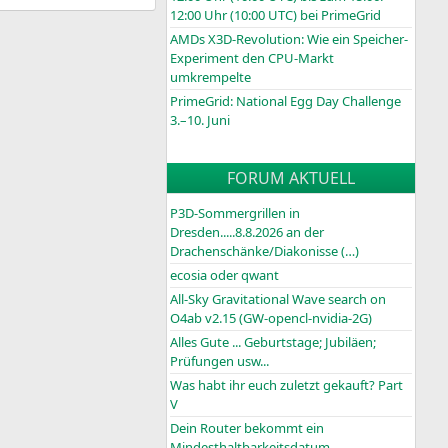
12:00 Uhr (10:00
UTC
) bei PrimeGrid
AMDs X3D-Revolution: Wie ein Speicher-
Experiment den CPU-Markt
umkrempelte
PrimeGrid: National Egg Day Challenge
3.–10. Juni
FORUM AKTUELL
P3D-Sommergrillen in
Dresden.....8.8.2026 an der
Drachenschänke/Diakonisse (…)
ecosia oder qwant
All-Sky Gravitational Wave search on
O4ab v2.15 (GW-opencl-nvidia-2G)
Alles Gute ... Geburtstage; Jubiläen;
Prüfungen usw...
Was habt ihr euch zuletzt gekauft? Part
V
Dein Router bekommt ein
Mindesthaltbarkeitsdatum