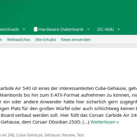
ownloads
Hardware-Datenbank
DC-Wiki
en
Webwatches
Alte Inhalte
News einsenden
ar­bi­de Air 540 ist eines der inter­es­san­tes­ten Cube-Gehäu­se, geh
, Main­bords bis hin zum E‑ATX-For­mat auf­neh­men zu kön­nen, ni
er ein oder ande­re Anwen­der hät­te hier sicher­lich gern zuge­grif
i­gen Platz für den gro­ßen Wür­fel oder auch schlicht­weg kei­nen B
Board ver­baut wer­den soll. Hier füllt das Cor­sair Car­bi­de Air 2
-Gehäu­se, dem Cor­sair Obsi­di­an
250D
. (…)
Wei­ter­le­sen »
 Air 240
,
Cube-Gehäuse
,
Gehäuse
,
Review
,
Test