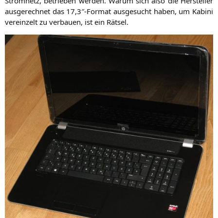
Strom­netz, betrie­ben wer­den. War­um sich also die Her­stel­ler
aus­ge­rech­net das 17,3″-Format aus­ge­sucht haben, um Kabi­ni
ver­ein­zelt zu ver­bau­en, ist ein Rätsel.