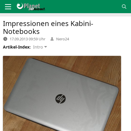
Zum
Inhalt
springen
Impressionen eines Kabini-
Notebooks
Verfasst
17.09.2013 09:59 Uhr
Nero24
von
Intro
Artikel-Index: