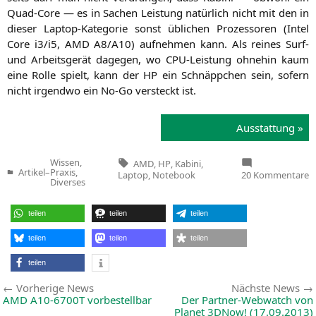
Quad-Core — es in Sachen Leis­tung natür­lich nicht mit den in
die­ser Lap­top-Kate­go­rie sonst übli­chen Pro­zes­so­ren (Intel
Core i3/i5,
AMD
A8
/
A10
) auf­neh­men kann. Als rei­nes Surf-
und Arbeits­ge­rät dage­gen, wo CPU-Leis­tung ohne­hin kaum
eine Rol­le spielt, kann der
HP
ein Schnäpp­chen sein, sofern
nicht irgend­wo ein No-Go ver­steckt ist.
Aus­stat­tung »
Tags:
Wissen,
AMD
,
HP
,
Kabini
,
Artikel
–
Praxis,
z
Laptop
,
Notebook
20 Kommentare
Veröffentlicht
Diverses
I
in
e
K
N
teilen
teilen
teilen
teilen
teilen
teilen
teilen
Beitragsnavigation
Vorherige
Vorherige News
Nächste News
News:
AMD
A10-6700T
vorbestellbar
Der Partner-Webwatch von
Planet 3DNow! (17.09.2013)