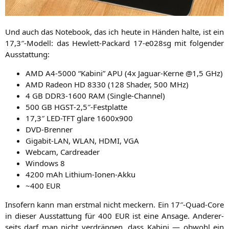
Und auch das Note­book, das ich heu­te in Hän­den hal­te, ist ein
17,3″-Modell: das Hew­lett-Packard 17-e028sg mit fol­gen­der
Ausstattung:
AMD
A4-5000
“Kabi­ni”
APU
(4x Jagu­ar-Ker­ne @1,5 GHz)
AMD
Rade­on
HD
8330 (128 Shader, 500 MHz)
4
GB
DDR3-1600
RAM
(Sin­gle-Chan­nel)
500
GB
HGST
‑2,5″-Festplatte
17,3″
LED-TFT
gla­re 1600x900
DVD-Bren­ner
Giga­bit-LAN,
WLAN
,
HDMI
,
VGA
Web­cam, Cardreader
Win­dows 8
4200 mAh Lithium-Ionen-Akku
~400
EUR
Inso­fern kann man erst­mal nicht meckern. Ein 17″-Quad-Core
in die­ser Aus­stat­tung für 400
EUR
ist eine Ansa­ge. Ande­rer­
seits darf man nicht ver­drän­gen, dass Kabi­ni — obwohl ein