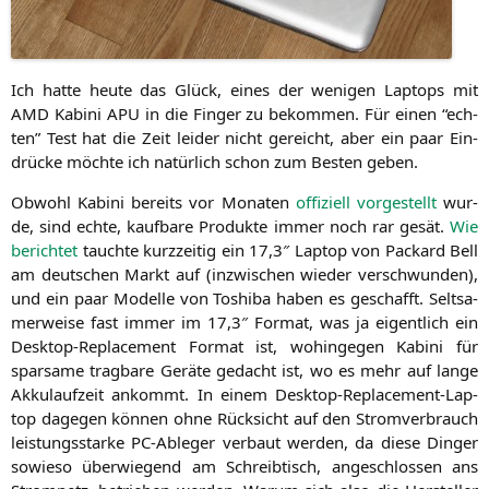
Ich hat­te heu­te das Glück, eines der weni­gen Lap­tops mit
AMD
Kabi­ni
APU
in die Fin­ger zu bekom­men. Für einen “ech­
ten” Test hat die Zeit lei­der nicht gereicht, aber ein paar Ein­
drü­cke möch­te ich natür­lich schon zum Bes­ten geben.
Obwohl Kabi­ni bereits vor Mona­ten
offi­zi­ell vor­ge­stellt
wur­
de, sind ech­te, kauf­ba­re Pro­duk­te immer noch rar gesät.
Wie
berich­tet
tauch­te kurz­zei­tig ein 17,3″ Lap­top von Packard Bell
am deut­schen Markt auf (inzwi­schen wie­der ver­schwun­den),
und ein paar Model­le von Toshi­ba haben es geschafft. Selt­sa­
mer­wei­se fast immer im 17,3″ For­mat, was ja eigent­lich ein
Desk­top-Repla­ce­ment For­mat ist, wohin­ge­gen Kabi­ni für
spar­sa­me trag­ba­re Gerä­te gedacht ist, wo es mehr auf lan­ge
Akku­lauf­zeit ankommt. In einem Desk­top-Repla­ce­ment-Lap­
top dage­gen kön­nen ohne Rück­sicht auf den Strom­ver­brauch
leis­tungs­star­ke PC-Able­ger ver­baut wer­den, da die­se Din­ger
sowie­so über­wie­gend am Schreib­tisch, ange­schlos­sen ans