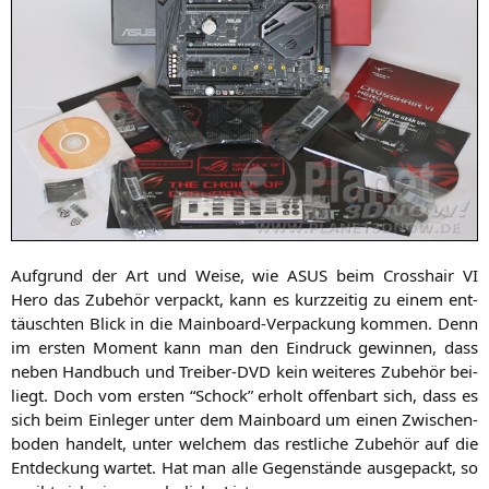
Auf­grund der Art und Wei­se, wie
ASUS
beim Cross­hair
VI
Hero das Zube­hör ver­packt, kann es kurz­zei­tig zu einem ent­
täusch­ten Blick in die Main­board-Ver­pa­ckung kom­men. Denn
im ers­ten Moment kann man den Ein­druck gewin­nen, dass
neben Hand­buch und Trei­ber-DVD kein wei­te­res Zube­hör bei­
liegt. Doch vom ers­ten “Schock” erholt offen­bart sich, dass es
sich beim Ein­le­ger unter dem Main­board um einen Zwi­schen­
bo­den han­delt, unter wel­chem das rest­li­che Zube­hör auf die
Ent­de­ckung war­tet. Hat man alle Gegen­stän­de aus­ge­packt, so