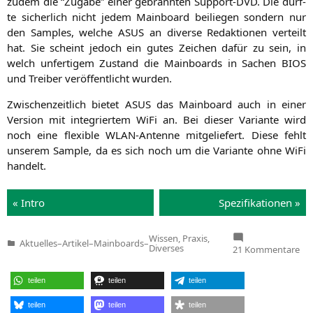
zudem die “Zuga­be” einer gebrann­ten Sup­port-DVD. Die dürf­
te sicher­lich nicht jedem Main­board bei­lie­gen son­dern nur
den Samples, wel­che
ASUS
an diver­se Redak­tio­nen ver­teilt
hat. Sie scheint jedoch ein gutes Zei­chen dafür zu sein, in
welch unfer­ti­gem Zustand die Main­boards in Sachen
BIOS
und Trei­ber ver­öf­fent­licht wurden.
Zwi­schen­zeit­lich bie­tet
ASUS
das Main­board auch in einer
Ver­si­on mit inte­grier­tem WiFi an. Bei die­ser Vari­an­te wird
noch eine fle­xi­ble WLAN-Anten­ne mit­ge­lie­fert. Die­se fehlt
unse­rem Sam­ple, da es sich noch um die Vari­an­te ohne WiFi
handelt.
« Intro
Spe­zi­fi­ka­tio­nen »
Wissen, Praxis,
Aktuelles
–
Artikel
–
Mainboards
–
Veröffentlicht
zu
Diverses
21 Kommentare
in
AS
Cro
VI
teilen
teilen
teilen
He
–
AM
teilen
teilen
teilen