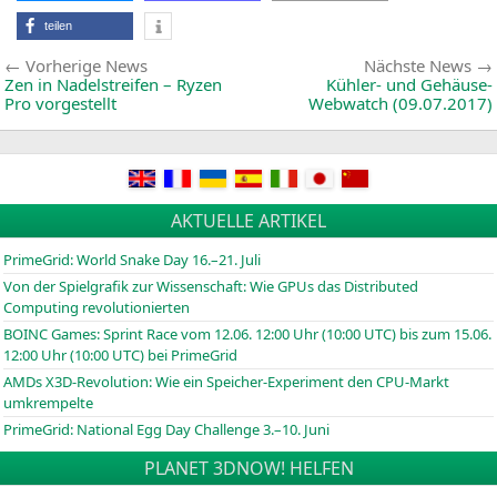
in
der
teilen
Pra
Beitragsnavigation
Vorherige
Vorherige News
Nächste News
News:
Zen in Nadelstreifen – Ryzen
Kühler- und Gehäuse-
Pro vorgestellt
Webwatch (09.07.2017)
AKTUELLE ARTIKEL
PrimeGrid: World Snake Day 16.–21. Juli
Von der Spielgrafik zur Wissenschaft: Wie GPUs das Distributed
Computing revolutionierten
BOINC
Games: Sprint Race vom 12.06. 12:00 Uhr (10:00
UTC
) bis zum 15.06.
12:00 Uhr (10:00
UTC
) bei PrimeGrid
AMDs X3D-Revolution: Wie ein Speicher-Experiment den CPU-Markt
umkrempelte
PrimeGrid: National Egg Day Challenge 3.–10. Juni
PLANET 3DNOW! HELFEN