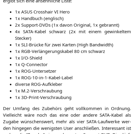
ergibt sich eine ansehn­li­che Liste:
1x
ASUS
Cross­hair
VI
Hero
1x Hand­buch (eng­lisch)
2x Sup­port-DVDs (1x davon Ori­gi­nal, 1x gebrannt)
4x SATA-Kabel schwarz (2x mit einem gewin­kel­tem
Stecker)
1x SLI-Brü­cke für zwei Kar­ten (High Bandwidth)
1x RGB-Ver­län­ge­rungs­ka­bel 80 cm schwarz
1x I/O‑Shield
1x Q‑Connector
1x ROG-Unter­set­zer
1x ROG-10-in-1-Kabel-Label
diver­se ROG-Aufkleber
1x M.2‑Verschraubung
1x 3D-Print-Ver­schrau­bung
Der Umfang des Zube­hörs geht voll­kom­men in Ord­nung.
Viel­leicht wäre noch das eine oder ande­re SATA-Kabel als
Zuga­be wün­schens­wert, mehr als vier SATA-Lauf­wer­ke wer­
den hin­ge­gen die wenigs­ten User anschlie­ßen. Inter­es­sant ist