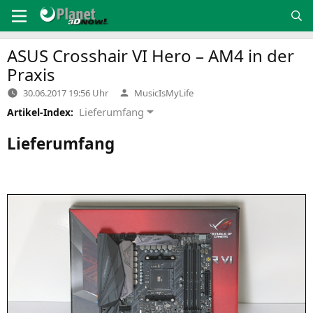
Zum
Inhalt
springen
ASUS
Crosshair
VI
Hero –
AM4
in der
Praxis
Verfasst
30.06.2017 19:56 Uhr
MusicIsMyLife
von
Lieferumfang
Artikel-Index:
Lieferumfang