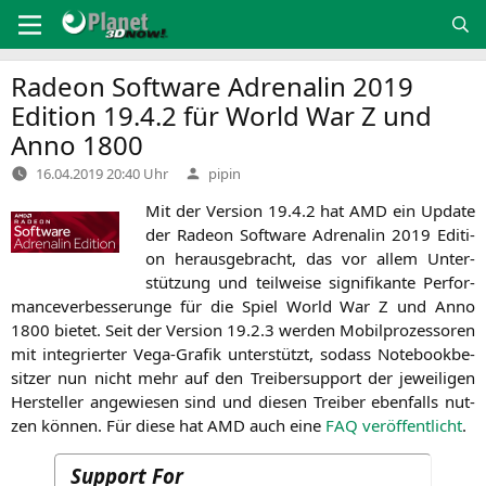
Zum
Inhalt
springen
Radeon Software Adrenalin 2019
Edition 19.4.2 für World War Z und
Anno 1800
Verfasst
16.04.2019 20:40 Uhr
pipin
von
Mit der Ver­si­on 19.4.2 hat
AMD
ein Update
der Rade­on Soft­ware Adre­na­lin 2019 Edi­ti­
on her­aus­ge­bracht, das vor allem Unter­
stüt­zung und teil­wei­se signi­fi­kan­te Per­for­
mance­ver­bes­se­run­ge für die Spiel World War Z und Anno
1800 bie­tet. Seit der Ver­si­on 19.2.3 wer­den Mobil­pro­zes­so­ren
mit inte­grier­ter Vega-Gra­fik unter­stützt, sodass Note­book­be­
sit­zer nun nicht mehr auf den Trei­ber­sup­port der jewei­li­gen
Her­stel­ler ange­wie­sen sind und die­sen Trei­ber eben­falls nut­
zen kön­nen. Für die­se hat
AMD
auch eine
FAQ
ver­öf­fent­licht
.
Support For