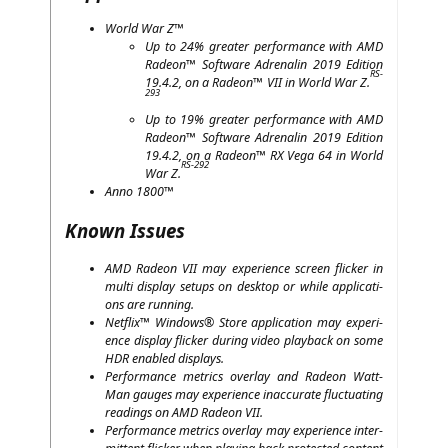
World War Z™
Up to 24% grea­ter per­for­mance with
AMD
Rade­on™ Soft­ware Adre­na­lin 2019 Edi­ti­on
RS-
19.4.2, on a Rade­on™
VII
in World War Z.
293
Up to 19% grea­ter per­for­mance with
AMD
Rade­on™ Soft­ware Adre­na­lin 2019 Edi­ti­on
19.4.2, on a Rade­on™
RX
Vega 64 in World
RS-292
War Z.
Anno 1800™
Known Issues
AMD
Rade­on
VII
may expe­ri­ence screen fli­cker in
mul­ti dis­play set­ups on desk­top or while appli­ca­ti­
ons are running.
Net­flix™ Win­dows® Store appli­ca­ti­on may expe­ri­
ence dis­play fli­cker during video play­back on some
HDR
enab­led displays.
Per­for­mance metrics over­lay and Rade­on Watt­
Man gau­ges may expe­ri­ence inac­cu­ra­te fluc­tua­ting
rea­dings on
AMD
Rade­on
VII
.
Per­for­mance metrics over­lay may expe­ri­ence inter­