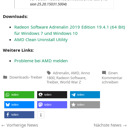
si­on 25.20.15031.5004)
Down­loads:
Rade­on Soft­ware Adre­na­lin 2019 Edi­ti­on 19.4.1 (64 Bit)
für Win­dows 7 und Win­dows 10
AMD
Clean Unin­stall Utility
Wei­te­re Links:
Pro­ble­me bei
AMD
melden
Tags:
Adrenalin
,
AMD
,
Anno
Einen
zu
Downloads
–
Treiber
1800
,
Radeon Software
,
Kommentar
Veröffentlicht
Ra
Treiber
,
World War Z
schreiben
in
Sof
Adr
20
teilen
teilen
teilen
Edi
19.
für
teilen
teilen
teilen
Wo
Wa
teilen
Z
un
Beitragsnavigation
Vorherige
Vorherige News
Nächste News
An