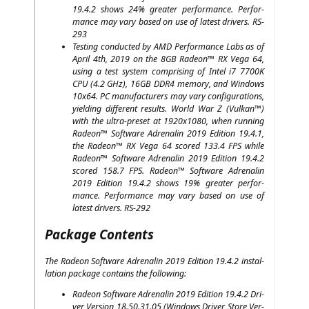
19.4.2 shows 24% grea­ter per­for­mance. Per­for­
mance may vary based on use of latest dri­vers.
RS-
293
Test­ing con­duc­ted by
AMD
Per­for­mance Labs as of
April 4th, 2019 on the
8GB
Rade­on™
RX
Vega 64,
using a test sys­tem com­pri­sing of Intel i7
7700K
CPU
(4.2 GHz),
16GB
DDR4
memo­ry, and Win­dows
10x64.
PC
manu­fac­tu­r­ers may vary con­fi­gu­ra­ti­ons,
yiel­ding dif­fe­rent results. World War Z (Vul­kan™)
with the ultra-pre­set at 1920x1080, when run­ning
Rade­on™ Soft­ware Adre­na­lin 2019 Edi­ti­on 19.4.1,
the Rade­on™
RX
Vega 64 scored 133.4
FPS
while
Rade­on™ Soft­ware Adre­na­lin 2019 Edi­ti­on 19.4.2
scored 158.7
FPS
. Rade­on™ Soft­ware Adre­na­lin
2019 Edi­ti­on 19.4.2 shows 19% grea­ter per­for­
mance. Per­for­mance may vary based on use of
latest dri­vers.
RS-292
Package Contents
The Rade­on Soft­ware Adre­na­lin 2019 Edi­ti­on 19.4.2 instal­
la­ti­on packa­ge con­ta­ins the following:
Rade­on Soft­ware Adre­na­lin 2019 Edi­ti­on 19.4.2 Dri­
ver Ver­si­on 18.50.31.05 (Win­dows Dri­ver Store Ver­