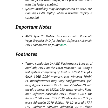
mit­tent fli­cker when play­ing back pro­tec­ted con­tent
with this fea­ture enabled.
Sys­tem insta­bi­li­ty may be expe­ri­en­ced on
ASUS
TUF
Gam­ing
FX504
lap­top when a wire­less dis­play is
connected.
Important Notes
AMD
Ryzen™ Mobi­le Pro­ces­sors with Rade­on™
Vega Gra­phics
FAQ
for Rade­on Soft­ware Adre­na­lin
2019 Edi­ti­on can be found
here
.
Footnotes
Test­ing con­duc­ted by
AMD
Per­for­mance Labs as of
April 4th, 2019 on the
16GB
Rade­on™
VII
, using a
test sys­tem com­pri­sing of Intel i7
7700K
CPU
(4.2
GHz),
16GB
DDR4
memo­ry, and Win­dows 10x64.
PC
manu­fac­tu­r­ers may vary con­fi­gu­ra­ti­ons, yiel­
ding dif­fe­rent results. World War Z (Vul­kan™) with
the ultra-pre­set at 1920x1080, when run­ning Rade­
on™ Soft­ware Adre­na­lin 2019 Edi­ti­on 19.4.1, the
Rade­on™
VII
scored 143.7
FPS
while Rade­on™ Soft­
ware Adre­na­lin 2019 Edi­ti­on 19.4.2 scored 177.7
FPS
. Rade­on™ Soft­ware Adre­na­lin 2019 Edi­ti­on