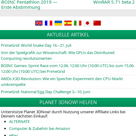
News:
BOINC
Pentathlon 2019 —
WinRAR 5.71 beta 2
Erste Abstimmung
AKTUELLE ARTIKEL
PrimeGrid: World Snake Day 16.–21. Juli
Von der Spielgrafik zur Wissenschaft: Wie GPUs das Distributed
Computing revolutionierten
BOINC
Games: Sprint Race vom 12.06. 12:00 Uhr (10:00
UTC
) bis zum 15.06.
12:00 Uhr (10:00
UTC
) bei PrimeGrid
AMDs X3D-Revolution: Wie ein Speicher-Experiment den CPU-Markt
umkrempelte
PrimeGrid: National Egg Day Challenge 3.–10. Juni
PLANET 3DNOW! HELFEN
Unterstütze Planet 3DNow! durch Nutzung unserer Affiliate Links bei
Deinem nächsten Einkauf:
ALTERNATE
Computer & Zubehör bei Amazon
eBay