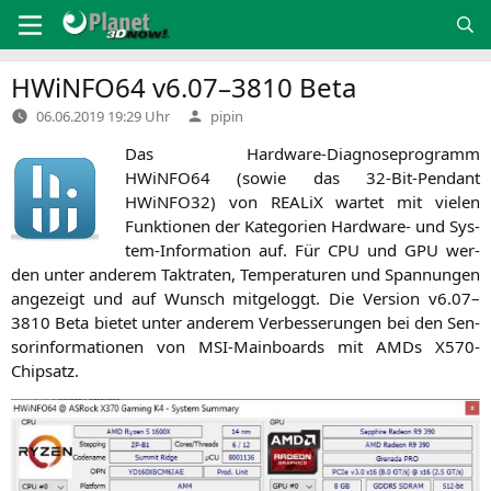
Zum
Inhalt
springen
HWiNFO64 v6.07–3810 Beta
Verfasst
06.06.2019 19:29 Uhr
pipin
von
Das Hard­ware-Dia­gno­se­pro­gramm
HWiNFO64 (sowie das 32-Bit-Pen­dant
HWiNFO32) von REA­LiX war­tet mit vie­len
Funk­tio­nen der Kate­go­rien Hard­ware- und Sys­
tem-Infor­ma­ti­on auf. Für
CPU
und
GPU
wer­
den unter ande­rem Takt­ra­ten, Tem­pe­ra­tu­ren und Span­nun­gen
ange­zeigt und auf Wunsch mit­ge­loggt. Die Ver­si­on v6.07–
3810 Beta bie­tet unter ande­rem Ver­bes­se­run­gen bei den Sen­
sor­in­for­ma­tio­nen von MSI-Main­boards mit AMDs X570-
Chipsatz.