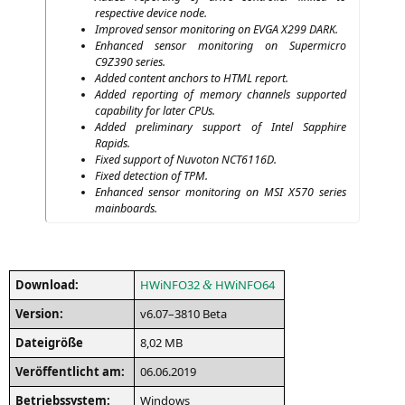
respec­ti­ve device node.
Impro­ved sen­sor moni­to­ring on
EVGA
X299
DARK
.
Enhan­ced sen­sor moni­to­ring on Super­mi­cro
C9Z390
series.
Added con­tent anchors to
HTML
report.
Added report­ing of memo­ry chan­nels sup­port­ed
capa­bi­li­ty for later CPUs.
Added preli­mi­na­ry sup­port of Intel Sap­phi­re
Rapids.
Fixed sup­port of Nuvo­ton
NCT6116D
.
Fixed detec­tion of
TPM
.
Enhan­ced sen­sor moni­to­ring on
MSI
X570
series
mainboards.
Down­load:
HWiNFO32
HWiNFO64
&
Ver­si­on:
v6.07–3810 Beta
Datei­grö­ße
8,02
MB
Ver­öf­fent­licht am:
06.06.2019
Betriebs­sys­tem:
Win­dows