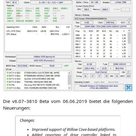
Die v6.07–3810 Beta vom 06.06.2019 bie­tet die fol­gen­den
Neuerungen:
Chan­ges:
Impro­ved sup­port of Wil­low Cove-based platforms.
Added report­ing of dri­ve con­trol­ler lin­ked to