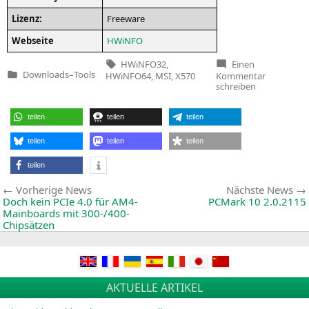
Lizenz:
Free­ware
Web­sei­te
HWiN­FO
Tags:
HWiNFO32
,
Einen
zu
Downloads
–
Tools
HWiNFO64
,
MSI
,
X570
Kommentar
Veröffentlicht
HWiNFO6
schreiben
in
v6.07–
3810
Beta
teilen
teilen
teilen
teilen
teilen
teilen
teilen
Beitragsnavigation
Vorherige
Vorherige News
Nächste News
News:
Doch kein PCIe 4.0 für AM4-
PCMark 10 2.0.2115
Mainboards mit 300-/400-
Chipsätzen
AKTUELLE ARTIKEL