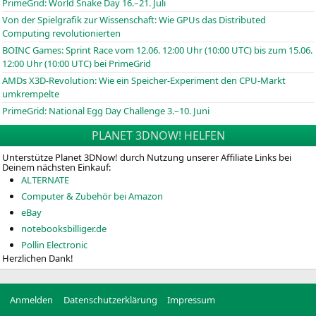
PrimeGrid: World Snake Day 16.–21. Juli
Von der Spielgrafik zur Wissenschaft: Wie GPUs das Distributed
Computing revolutionierten
BOINC
Games: Sprint Race vom 12.06. 12:00 Uhr (10:00
UTC
) bis zum 15.06.
12:00 Uhr (10:00
UTC
) bei PrimeGrid
AMDs X3D-Revolution: Wie ein Speicher-Experiment den CPU-Markt
umkrempelte
PrimeGrid: National Egg Day Challenge 3.–10. Juni
PLANET 3DNOW! HELFEN
Unterstütze Planet 3DNow! durch Nutzung unserer Affiliate Links bei
Deinem nächsten Einkauf:
ALTERNATE
Computer & Zubehör bei Amazon
eBay
notebooksbilliger.de
Pollin Electronic
Herzlichen Dank!
Anmelden
Datenschutzerklärung
Impressum