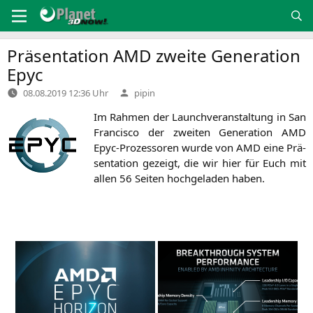
Zum
Inhalt
springen
Präsentation
AMD
zweite Generation
Epyc
Verfasst
08.08.2019 12:36 Uhr
pipin
von
Im Rah­men der Launch­ver­an­stal­tung in San
Fran­cis­co der zwei­ten Gene­ra­ti­on
AMD
Epyc-Pro­zes­so­ren wur­de von
AMD
eine Prä­
sen­ta­ti­on gezeigt, die wir hier für Euch mit
allen 56 Sei­ten hoch­ge­la­den haben.