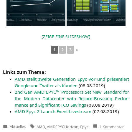
[ZEI­GE EINE SLIDESHOW]
1
2
3
►
Links zum Thema:
AMD
stellt zwei­te Gene­ra­ti­on Epyc vor und prä­sen­tiert
Goog­le und Twit­ter als Kun­den
(
08.08.2019
)
2nd Gen
AMD
EPYC
™ Pro­ces­sors Set New Stan­dard for
the Modern Dat­a­cen­ter with Record-Brea­king Per­for­
mance and Signi­fi­cant
TCO
Savings
(
08.08.2019
)
AMD
Epyc 2 Launch Event Live­stream
(
07.08.2019
)
Tags:
zu
Aktuelles
AMD
,
AMDEPYCHorizon
,
Epyc
1 Kommentar
Veröffentlicht
Präs