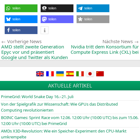
in
AMD
zwei
teilen
teilen
teilen
Gene
Epyc
teilen
teilen
teilen
teilen
Beitragsnavigation
Vorherige
Vorherige News
Nächste News
News:
AMD
stellt zweite Generation
Nvidia tritt dem Konsortium für
Epyc vor und präsentiert
Compute Express Link (
CXL
) bei
Google und Twitter als Kunden
AKTUELLE ARTIKEL
PrimeGrid: World Snake Day 16.–21. Juli
Von der Spielgrafik zur Wissenschaft: Wie GPUs das Distributed
Computing revolutionierten
BOINC
Games: Sprint Race vom 12.06. 12:00 Uhr (10:00
UTC
) bis zum 15.06.
12:00 Uhr (10:00
UTC
) bei PrimeGrid
AMDs X3D-Revolution: Wie ein Speicher-Experiment den CPU-Markt
umkrempelte