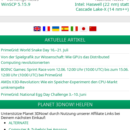
Beitragsnavigation
News:
WinSCP 5.15.9
Intel: Haswell (22 nm) statt
Cascade Lake‑X (14 nm++)
AKTUELLE ARTIKEL
PrimeGrid: World Snake Day 16.–21. Juli
Von der Spielgrafik zur Wissenschaft: Wie GPUs das Distributed
Computing revolutionierten
BOINC
Games: Sprint Race vom 12.06. 12:00 Uhr (10:00
UTC
) bis zum 15.06.
12:00 Uhr (10:00
UTC
) bei PrimeGrid
AMDs X3D-Revolution: Wie ein Speicher-Experiment den CPU-Markt
umkrempelte
PrimeGrid: National Egg Day Challenge 3.–10. Juni
PLANET 3DNOW! HELFEN
Unterstütze Planet 3DNow! durch Nutzung unserer Affiliate Links bei
Deinem nächsten Einkauf:
ALTERNATE
Computer & Zubehör bei Amazon