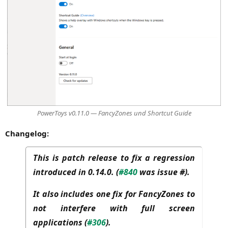
PowerT­oys v0.11.0 — Fan­cy­Zo­nes und Short­cut Guide
Chan­ge­log:
This is patch release to fix a regression
introduced in 0.14.0. (
#840
was issue #).
It also includes one fix for FancyZones to
not interfere with full screen
applications (
#306
).