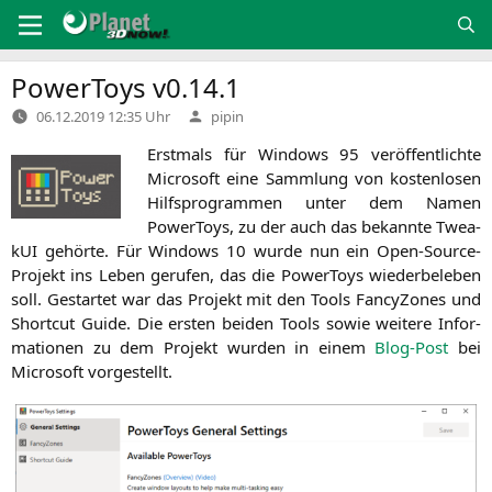
Zum
Inhalt
springen
PowerToys v0.14.1
Verfasst
06.12.2019 12:35 Uhr
pipin
von
Erst­mals für Win­dows 95 ver­öf­fent­lich­te
Micro­soft eine Samm­lung von kos­ten­lo­sen
Hilfs­pro­gram­men unter dem Namen
PowerT­oys, zu der auch das bekann­te Twea­
kUI gehör­te. Für Win­dows 10 wur­de nun ein Open-Source-
Pro­jekt ins Leben geru­fen, das die PowerT­oys wie­der­be­le­ben
soll. Gestar­tet war das Pro­jekt mit den Tools Fan­cy­Zo­nes und
Short­cut Gui­de. Die ers­ten bei­den Tools sowie wei­te­re Infor­
ma­tio­nen zu dem Pro­jekt wur­den in einem
Blog-Post
bei
Micro­soft vorgestellt.