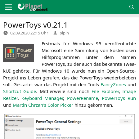
Zum
Inhalt
springen
PowerToys v0.21.1
Verfasst
02.09.2020 22:15 Uhr
pipin
von
Erst­mals für Win­dows 95 ver­öf­fent­lich­te
Micro­soft eine Samm­lung von kos­ten­lo­sen
Hilfs­pro­gram­men unter dem Namen
PowerT­oys, zu der auch das bekann­te Twea­
kUI gehör­te. Für Win­dows 10 wur­de nun ein Open-Source-
Pro­jekt ins Leben geru­fen, das die PowerT­oys wie­der­be­le­ben
soll. Gestar­tet war das Pro­jekt mit den Tools
Fan­cy­Zo­nes
und
Short­cut Gui­de
. Mitt­ler­wei­le sind noch
File Explo­rer
,
Image
Resi­zer
,
Key­board Mana­ger
,
Power­Re­name
,
PowerT­oys Run
und
Mar­tin Chrzan’s Color Picker
hin­zu gekommen.