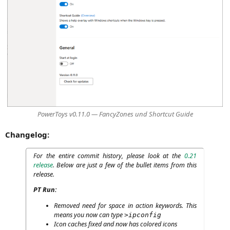
PowerT­oys v0.11.0 — Fan­cy­Zo­nes und Short­cut Guide
Chan­ge­log:
For the enti­re com­mit histo­ry, plea­se look at the
0.21
release
. Below are just a few of the bul­let items from this
release.
PT
Run:
Remo­ved need for space in action key­words. This
means you now can type
>ipconfig
Icon caches fixed and now has colo­red icons