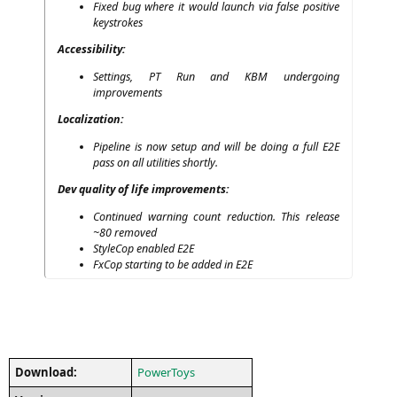
Fixed bug whe­re it would launch via fal­se posi­ti­ve
keystrokes
Acces­si­bi­li­ty:
Set­tings,
PT
Run and
KBM
under­go­ing
improvements
Loca­liza­ti­on:
Pipe­line is now set­up and will be doing a full
E2E
pass on all uti­li­ties shortly.
Dev qua­li­ty of life improvements:
Con­tin­ued war­ning count reduc­tion. This release
~80 removed
Sty­le­Cop enab­led
E2E
FxCop start­ing to be added in
E2E
Down­load:
PowerT­oys