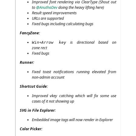
Impro­ved font ren­de­ring via Cle­ar­Ty­pe (Shout out
to
@AnuthaDev
doing the hea­vy lif­ting here)
Result speed improvements
URLs are supported
Fixed bugs inclu­ding cal­cu­la­ting bugs
Fan­cy­Zo­ne:
+
is direc­tion­al based on
Win
Arrow key
zone rect
Fixed bugs
Run­ner:
Fixed toast noti­fi­ca­ti­ons run­ning ele­va­ted from
non-admin account
Short­cut Guide:
Impro­ved vkey cat­ching which will fix some use
cases of it not show­ing up
SVG
in File Explorer:
Embedded image tags will now ren­der in Explorer
Color Picker: