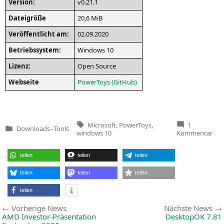
Ver­si­on:
v0.21.1
Datei­grö­ße
20,6 MiB
Ver­öf­fent­licht am:
02.09.2020
Betriebs­sys­tem:
Win­dows 10
Lizenz:
Open Source
Web­sei­te
PowerT­oys (Git­Hub)
Tags:
Microsoft
,
PowerToys
,
1
Downloads
–
Tools
Veröffentlicht
zu
windows 10
Kommentar
in
Pow
v0.2
teilen
teilen
teilen
teilen
teilen
teilen
teilen
Beitragsnavigation
Vorherige
Vorherige News
Nächste News
News:
AMD
Investor-Präsentation
DesktopOK 7.81