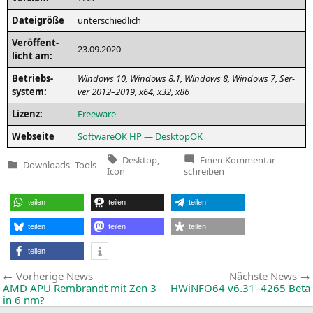
Datei­grö­ße
unter­schied­lich
Ver­öf­fent­
23.09.2020
licht am:
Betriebs­
Win­dows 10, Win­dows 8.1, Win­dows 8, Win­dows 7, Ser­
sys­tem:
ver 2012–2019, x64, x32, x86
Lizenz:
Free­ware
Web­sei­te
Soft­wareOK
HP
— DesktopOK
Tags:
zu
Desktop
,
Einen Kommentar
Downloads
–
Tools
Desktop
Veröffentlicht
Icon
schreiben
7.93
in
teilen
teilen
teilen
teilen
teilen
teilen
teilen
Beitragsnavigation
Vorherige
Vorherige News
Nächste News
News:
AMD
APU
Rembrandt mit Zen 3
HWiNFO64 v6.31–4265 Beta
in 6 nm?