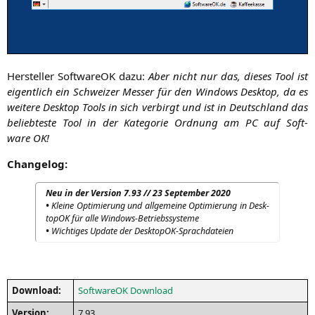
Her­stel­ler Soft­wareOK dazu:
Aber nicht nur das, die­ses Tool ist
eigent­lich ein Schwei­zer Mes­ser für den Win­dows Desk­top, da es
wei­te­re Desk­top Tools in sich ver­birgt und ist in Deutsch­land das
belieb­tes­te Tool in der Kate­go­rie Ord­nung am
PC
auf Soft­
ware
OK
!
Chan­ge­log:
Neu in der Ver­si­on 7.93 // 23 Sep­tem­ber 2020
•
Klei­ne Opti­mie­rung und all­ge­mei­ne Opti­mie­rung in Desk­
topOK für alle Windows-Betriebssysteme
•
Wich­ti­ges Update der DesktopOK-Sprachdateien
Down­load:
Soft­wareOK Download
Ver­si­on:
7.93