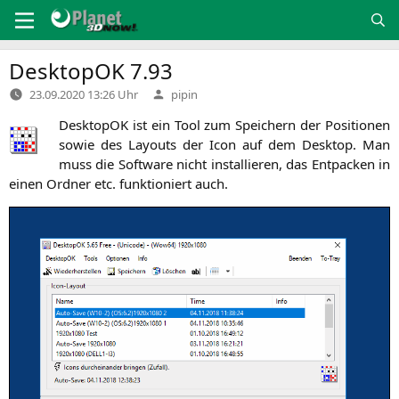
Zum
Inhalt
springen
DesktopOK 7.93
Verfasst
23.09.2020 13:26 Uhr
pipin
von
Desk­topOK ist ein Tool zum Spei­chern der Posi­tio­nen
sowie des Lay­outs der Icon auf dem Desk­top. Man
muss die Soft­ware nicht instal­lie­ren, das Ent­pa­cken in
einen Ord­ner etc. funk­tio­niert auch.