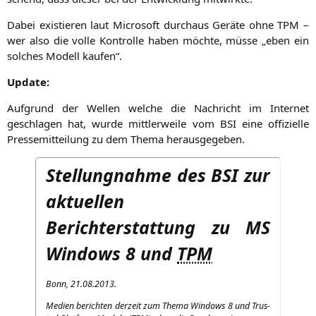
Dabei exis­tie­ren laut Micro­soft durch­aus Gerä­te ohne
TPM
–
wer also die vol­le Kon­trol­le haben möch­te, müs­se „eben ein
sol­ches Modell kaufen“.
Update:
Auf­grund der Wel­len wel­che die Nach­richt im Inter­net
geschla­gen hat, wur­de mitt­ler­wei­le vom
BSI
eine offi­zi­el­le
Pres­se­mit­tei­lung zu dem The­ma herausgegeben.
Stellungnahme des
BSI
zur
aktuellen
Berichterstattung zu
MS
Windows 8 und
TPM
Bonn, 21.08.2013.
Medi­en berich­ten der­zeit zum The­ma Win­dows 8 und Trus­