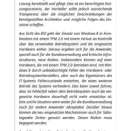
Lösung bereit­stellt und pflegt. Dies ist ein berech­tig­tes Nut­
zungs­sze­na­rio, der Her­stel­ler soll­te jedoch aus­rei­chen­de
Trans­pa­renz über die mög­li­chen Ein­schrän­kun­gen der
bereit­ge­stell­ten Archi­tek­tur und mög­li­che Fol­gen des Ein­
sat­zes schaffen.
Aus Sicht des
BSI
geht der Ein­satz von Win­dows 8 in Kom­
bi­na­ti­on mit einem
TPM
2.0 mit einem Ver­lust an Kon­trol­le
über das ver­wen­de­te Betriebs­sys­tem und die ein­ge­setz­te
Hard­ware ein­her. Dar­aus erge­ben sich für die Anwen­der,
spe­zi­ell auch für die Bun­des­ver­wal­tung und kri­ti­sche Infra­
struk­tu­ren, neue Risi­ken. Ins­be­son­de­re kön­nen auf einer
Hard­ware, die mit einem
TPM
2.0 betrie­ben wird, mit Win­
dows 8 durch unbe­ab­sich­tig­te Feh­ler des Hard­ware- oder
Betriebs­sys­tem­her­stel­lers, aber auch des Eigen­tü­mers des
IT-Sys­tems Feh­ler­zu­stän­de ent­ste­hen, die einen wei­te­ren
Betrieb des Sys­tems ver­hin­dern. Dies kann soweit füh­ren,
dass im Feh­ler­fall neben dem Betriebs­sys­tem auch die ein­
ge­setz­te Hard­ware dau­er­haft nicht mehr ein­setz­bar ist.
Eine sol­che Situa­ti­on wäre weder für die Bun­des­ver­wal­tung
noch für ande­re Anwen­der akzep­ta­bel. Dar­über hin­aus
kön­nen die neu ein­ge­setz­ten Mecha­nis­men auch für Sabo­
ta­ge­ak­te Drit­ter genutzt wer­den. Die­sen Risi­ken muss
begeg­net werden.