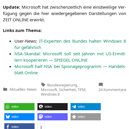
Update:
Micro­soft hat zwi­schen­zeit­lich eine einst­wei­li­ge Ver­
fü­gung gegen die hier wie­der­ge­ge­be­nen Dar­stel­lun­gen von
ZEIT
ONLINE
erwirkt.
Links zum Thema:
User-News:
IT-Exper­ten des Bun­des hal­ten Win­dows 8
für gefährlich
NSA-Skan­dal: Micro­soft soll seit Jah­ren mit US-Ermitt­
lern koope­rie­ren —
SPIEGEL
ONLINE
Micro­soft half
NSA
bei Spio­na­ge­pro­gramm — Han­dels­
blatt Online
Tags:
Bundesregierung
,
z
Aktuelles
–
News
Microsoft
,
Sicherheit
,
TPM
,
24 Kommentare
Veröffentlicht
B
Windows 8
in
w
v
W
teilen
teilen
teilen
8
N
[
teilen
teilen
teilen
teilen