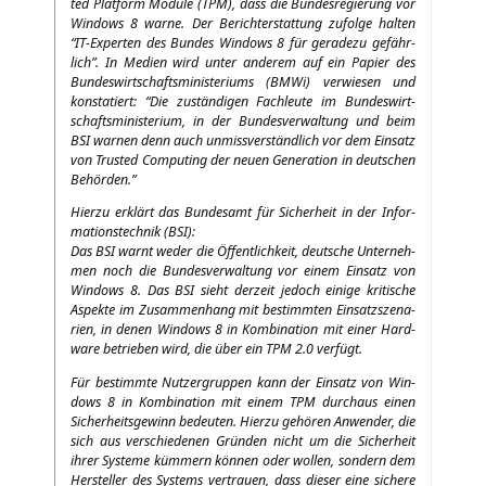
ted Plat­form Modu­le (
TPM
), dass die Bun­des­re­gie­rung vor
Win­dows 8 war­ne. Der Bericht­erstat­tung zufol­ge hal­ten
“IT-Exper­ten des Bun­des Win­dows 8 für gera­de­zu gefähr­
lich”. In Medi­en wird unter ande­rem auf ein Papier des
Bun­des­wirt­schafts­mi­nis­te­ri­ums (BMWi) ver­wie­sen und
kon­sta­tiert: “Die zustän­di­gen Fach­leu­te im Bun­des­wirt­
schafts­mi­nis­te­ri­um, in der Bun­des­ver­wal­tung und beim
BSI
war­nen denn auch unmiss­ver­ständ­lich vor dem Ein­satz
von Trus­ted Com­pu­ting der neu­en Gene­ra­ti­on in deut­schen
Behörden.”
Hier­zu erklärt das Bun­des­amt für Sicher­heit in der Infor­
ma­ti­ons­tech­nik (
BSI
):
Das
BSI
warnt weder die Öffent­lich­keit, deut­sche Unter­neh­
men noch die Bun­des­ver­wal­tung vor einem Ein­satz von
Win­dows 8. Das
BSI
sieht der­zeit jedoch eini­ge kri­ti­sche
Aspek­te im Zusam­men­hang mit bestimm­ten Ein­satz­sze­na­
ri­en, in denen Win­dows 8 in Kom­bi­na­ti­on mit einer Hard­
ware betrie­ben wird, die über ein
TPM
2.0 verfügt.
Für bestimm­te Nut­zer­grup­pen kann der Ein­satz von Win­
dows 8 in Kom­bi­na­ti­on mit einem
TPM
durch­aus einen
Sicher­heits­ge­winn bedeu­ten. Hier­zu gehö­ren Anwen­der, die
sich aus ver­schie­de­nen Grün­den nicht um die Sicher­heit
ihrer Sys­te­me küm­mern kön­nen oder wol­len, son­dern dem
Her­stel­ler des Sys­tems ver­trau­en, dass die­ser eine siche­re