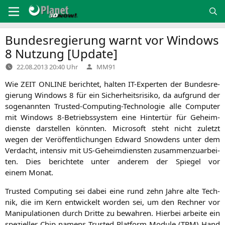
Zum
Inhalt
springen
Bundesregierung warnt vor Windows
8 Nutzung [Update]
Verfasst
22.08.2013 20:40 Uhr
MM91
von
Wie
ZEIT
ONLINE
berich­tet, hal­ten IT-Exper­ten der Bun­des­re­
gie­rung Win­dows 8 für ein Sicher­heits­ri­si­ko, da auf­grund der
soge­nann­ten Trus­ted-Com­pu­ting-Tech­no­lo­gie alle Com­pu­ter
mit Win­dows 8‑Betriebssystem eine Hin­ter­tür für Geheim­
diens­te dar­stel­len könn­ten. Micro­soft steht nicht zuletzt
wegen der Ver­öf­fent­li­chun­gen Edward Snow­dens unter dem
Ver­dacht, inten­siv mit US-Geheim­diens­ten zusam­men­zu­ar­bei­
ten. Dies berich­te­te unter ande­rem der Spie­gel vor
einem Monat.
Trus­ted Com­pu­ting sei dabei eine rund zehn Jah­re alte Tech­
nik, die im Kern ent­wi­ckelt wor­den sei, um den Rech­ner vor
Mani­pu­la­tio­nen durch Drit­te zu bewah­ren. Hier­bei arbei­te ein
spe­zi­el­ler Chip namens Trus­ted Plat­form Modu­le (
TPM
) Hand