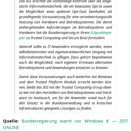
Das
BSI
erach­tet die voll­stän­di­ge Kon­trol­le über die ein­ge­
setz­te Infor­ma­ti­ons­tech­nik, die ein bewuss­tes Opt-In sowie
die Mög­lich­keit eines spä­te­ren Opt-Outs beinhal­tet, als
grund­le­gen­de Vor­aus­set­zung für eine ver­ant­wor­tungs­vol­le
Nut­zung von Hard­ware und Betriebs­sys­te­men. Die damit
ein­her­ge­hen­den Anfor­de­run­gen an Betriebs­sys­te­me und
Hard­ware hat die Bun­des­re­gie­rung in ihrem
Eck­punk­te­pa­
pier
zu Trus­ted Com­pu­ting und Secu­re Boot formuliert.
Gene­rell soll­te es IT-Anwen­dern ermög­licht wer­den, einen
selbst­be­stimm­ten und eigen­ver­ant­wort­li­chen Umgang mit
Infor­ma­ti­ons­tech­nik zu pfle­gen. Dazu gehört bei­pi­els­wei­se
auch die Mög­lich­keit, nach eige­nem Ermes­sen alter­na­ti­ve
Betriebs­sys­te­me und Anwen­dun­gen ein­set­zen zu können.
Damit die­se Vor­aus­set­zun­gen auch wei­ter­hin mit Win­dows
und dem Trus­ted Plat­form Modu­le erreicht wer­den kön­
nen, bleibt das
BSI
mit der Trus­ted Com­pu­ting Group eben­
so wie mit den Her­stel­lern von Betriebs­sys­te­men und Hard­
ware im Aus­tausch, um für die Anwen­der sowie auch für
den Ein­satz in der Bun­des­ver­wal­tung und in kri­ti­schen
Infra­struk­tu­ren geeig­ne­te Lösun­gen zu finden.
Quel­le:
Bun­des­re­gie­rung warnt vor Win­dows 8 —
ZEIT
ONLINE