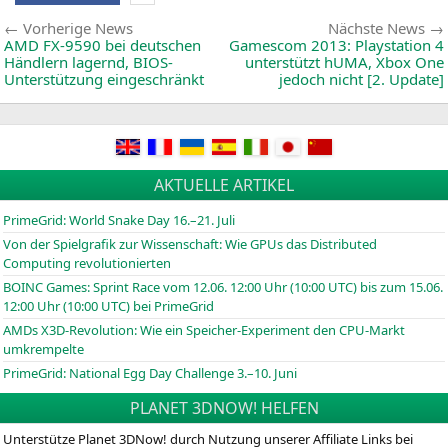
Beitragsnavigation
Vorherige
Vorherige News
Nächste News
News:
AMD
FX-9590
bei deutschen
Gamescom 2013: Playstation 4
Händlern lagernd, BIOS-
unterstützt hUMA, Xbox One
Unterstützung eingeschränkt
jedoch nicht [2. Update]
AKTUELLE ARTIKEL
PrimeGrid: World Snake Day 16.–21. Juli
Von der Spielgrafik zur Wissenschaft: Wie GPUs das Distributed
Computing revolutionierten
BOINC
Games: Sprint Race vom 12.06. 12:00 Uhr (10:00
UTC
) bis zum 15.06.
12:00 Uhr (10:00
UTC
) bei PrimeGrid
AMDs X3D-Revolution: Wie ein Speicher-Experiment den CPU-Markt
umkrempelte
PrimeGrid: National Egg Day Challenge 3.–10. Juni
PLANET 3DNOW! HELFEN
Unterstütze Planet 3DNow! durch Nutzung unserer Affiliate Links bei