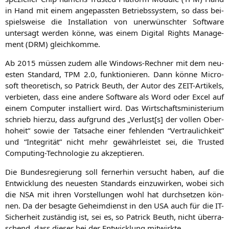
in Hand mit einem ange­pass­ten Betriebs­sys­tem, so dass bei­
spiels­wei­se die Instal­la­ti­on von uner­wünsch­ter Soft­ware
unter­sagt wer­den kön­ne, was einem Digi­tal Rights Manage­
ment (
DRM
) gleichkomme.
Ab 2015 müs­sen zudem alle Win­dows-Rech­ner mit dem neu­
es­ten Stan­dard,
TPM
2.0, funk­tio­nie­ren. Dann kön­ne Micro­
soft theo­re­tisch, so Patrick Beuth, der Autor des ZEIT-Arti­kels,
ver­bie­ten, dass eine ande­re Soft­ware als Word oder Excel auf
einem Com­pu­ter instal­liert wird. Das Wirt­schafts­mi­nis­te­ri­um
schrieb hier­zu, dass auf­grund des „Verlust[s] der vol­len Ober­
ho­heit“ sowie der Tat­sa­che einer feh­len­den “Ver­trau­lich­keit”
und “Inte­gri­tät” nicht mehr gewähr­leis­tet sei, die Trus­ted
Com­pu­ting-Tech­no­lo­gie zu akzeptieren.
Die Bun­des­re­gie­rung soll fer­ner­hin ver­sucht haben, auf die
Ent­wick­lung des neu­es­ten Stan­dards ein­zu­wir­ken, wobei sich
die
NSA
mit ihren Vor­stel­lun­gen wohl hat durch­set­zen kön­
nen. Da der besag­te Geheim­dienst in den
USA
auch für die IT-
Sicher­heit zustän­dig ist, sei es, so Patrick Beuth, nicht über­ra­
schend, dass die­ser bei der Ent­wick­lung mitwirkte.