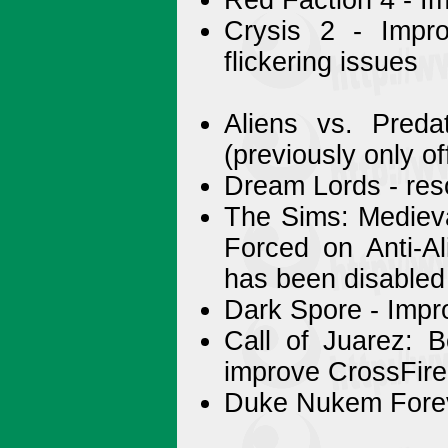
Crysis 2 - Impr
flickering issues
Aliens vs. Pred
(previously only o
Dream Lords - res
The Sims: Medieva
Forced on Anti-Al
has been disabled
Dark Spore - Impr
Call of Juarez: B
improve CrossFir
Duke Nukem Forev