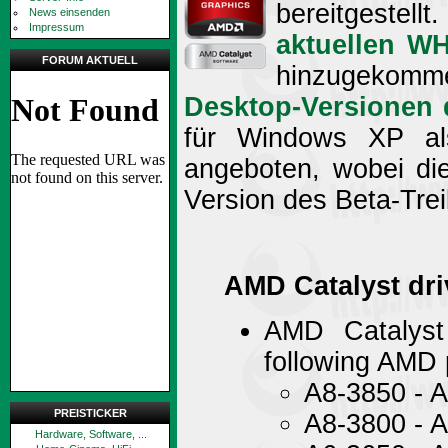
bereitgestel
News einsenden
Impressum
aktuellen W
FORUM AKTUELL
hinzugekommen
Desktop-Versionen 
für Windows XP a
angeboten, wobei die 
Version des Beta-Trei
AMD Catalyst driv
AMD Catalyst
following AMD p
A8-3850 -
PREISTICKER
A8-3800 -
Hardware, Software, ...