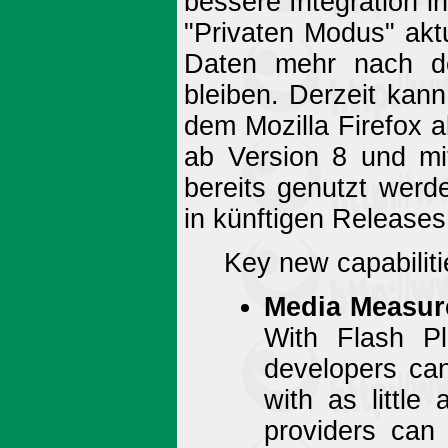
bessere Integration 
"Privaten Modus" akt
Daten mehr nach de
bleiben. Derzeit kan
dem Mozilla Firefox a
ab Version 8 und mi
bereits genutzt werd
in künftigen Release
Key new capabiliti
Media Measu
With Flash P
developers can
with as little
providers can