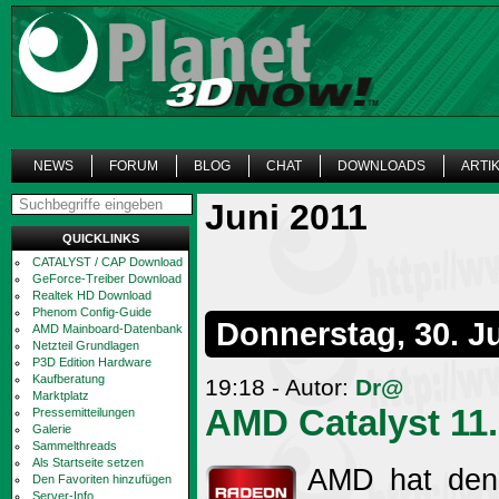
NEWS
FORUM
BLOG
CHAT
DOWNLOADS
ARTI
Juni 2011
QUICKLINKS
CATALYST / CAP Download
GeForce-Treiber Download
Realtek HD Download
Phenom Config-Guide
Donnerstag, 30. J
AMD Mainboard-Datenbank
Netzteil Grundlagen
P3D Edition Hardware
Kaufberatung
19:18 - Autor:
Dr@
Marktplatz
AMD Catalyst 11.
Pressemitteilungen
Galerie
Sammelthreads
Als Startseite setzen
AMD hat den 
Den Favoriten hinzufügen
Server-Info