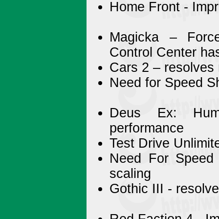
Home Front - Imp
Magicka – Force
Control Center ha
Cars 2 – resolves 
Need for Speed Shi
Deus Ex: Huma
performance
Test Drive Unlimit
Need For Speed H
scaling
Gothic III - resol
Red Faction 4 - I