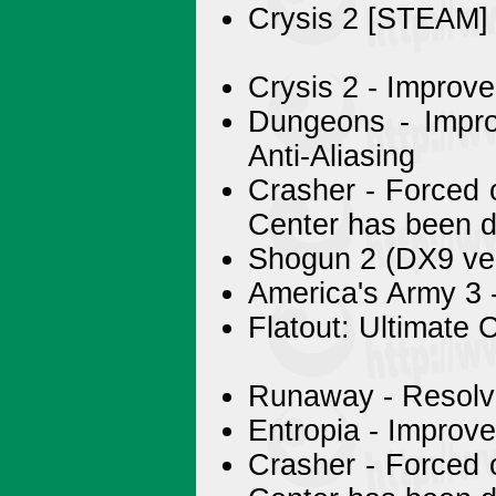
Crysis 2 [STEAM] 
Crysis 2 - Improv
Dungeons - Impro
Anti-Aliasing
Crasher - Forced o
Center has been d
Shogun 2 (DX9 ver
America's Army 3 
Flatout: Ultimate
Runaway - Resolve
Entropia - Improv
Crasher - Forced o