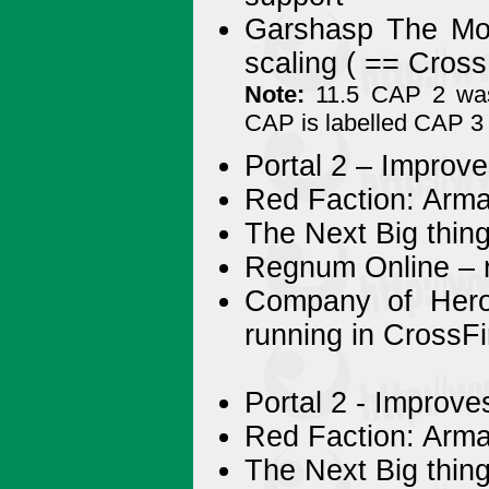
Garshasp The Mon
scaling ( == CrossF
Note:
11.5 CAP 2 was 
CAP is labelled CAP 3 t
Portal 2 – Improv
Red Faction: Arm
The Next Big thing
Regnum Online – r
Company of Hero
running in CrossF
Portal 2 - Improv
Red Faction: Arm
The Next Big thing