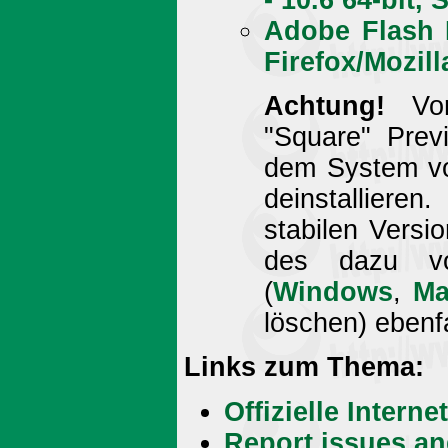
Adobe Flash P
Firefox/Mozil
Achtung!
Vor 
"Square" Prev
dem System vo
deinstallier
stabilen Versi
des dazu vor
(
Windows
,
Ma
löschen) ebenf
Links zum Thema:
Offizielle Intern
Report issues an