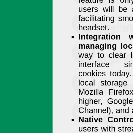
feature is on
users will be 
facilitating sm
headset.
Integration 
managing loc
way to clear l
interface – si
cookies today.
local storage 
Mozilla Firefo
higher, Googl
Channel), and a
Native Contr
users with stre