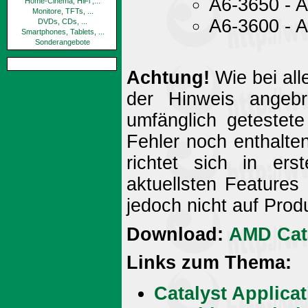
A6-3650 -
Home-Cinema, HiFi ,...
Monitore, TFTs, ...
A6-3600 -
DVDs, CDs, ...
Smartphones, Tablets, ...
Sonderangebote
Achtung!
Wie bei all
der Hinweis angebr
umfänglich getestet
Fehler noch enthalte
richtet sich in ers
aktuellsten Features
jedoch nicht auf Prod
Download:
AMD Cata
Links zum Thema:
Catalyst Applicat