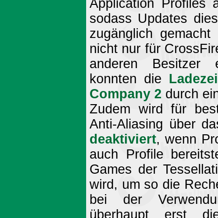
Application Profiles
sodass Updates diese
zugänglich gemacht 
nicht nur für CrossFi
anderen Besitzer e
konnten die
Ladezei
Company 2
durch ein
Zudem wird für bes
Anti-Aliasing über d
deaktiviert
, wenn Pr
auch Profile bereits
Games der Tessellati
wird, um so die Rechen
bei der Verwendun
überhaupt erst die