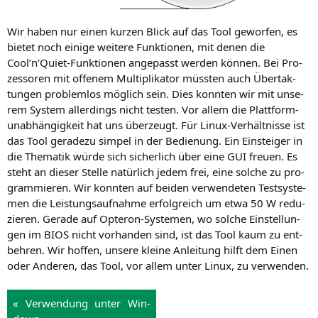
Wir haben nur einen kur­zen Blick auf das Tool gewor­fen, es
bie­tet noch eini­ge wei­te­re Funk­tio­nen, mit denen die
Cool’n’Quiet-Funktionen ange­passt wer­den kön­nen. Bei Pro­
zes­so­ren mit offe­nem Mul­ti­pli­ka­tor müss­ten auch Über­tak­
tun­gen pro­blem­los mög­lich sein. Dies konn­ten wir mit unse­
rem Sys­tem aller­dings nicht tes­ten. Vor allem die Platt­form­
un­ab­hän­gig­keit hat uns über­zeugt. Für Linux-Ver­hält­nis­se ist
das Tool gera­de­zu sim­pel in der Bedie­nung. Ein Ein­stei­ger in
die The­ma­tik wür­de sich sicher­lich über eine
GUI
freu­en. Es
steht an die­ser Stel­le natür­lich jedem frei, eine sol­che zu pro­
gram­mie­ren. Wir konn­ten auf bei­den ver­wen­de­ten Test­sys­te­
men die Leis­tungs­auf­nah­me erfolg­reich um etwa 50 W redu­
zie­ren. Gera­de auf Opte­ron-Sys­te­men, wo sol­che Ein­stel­lun­
gen im
BIOS
nicht vor­han­den sind, ist das Tool kaum zu ent­
beh­ren. Wir hof­fen, unse­re klei­ne Anlei­tung hilft dem Einen
oder Ande­ren, das Tool, vor allem unter Linux, zu verwenden.
« Ver­wen­dung unter Win­