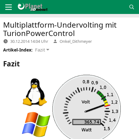
Zum
Inhalt
springen
Multiplattform-Undervolting mit
TurionPowerControl
Verfasst
30.12.2014 14:04 Uhr
Onkel_Dithmeyer
von
Fazit
Artikel-Index:
Fazit