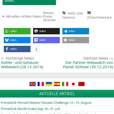
dows
Tags:
Wissen,
AMD
,
G34
,
Aktuelles
–
Artikel
–
News
–
Praxis,
z
Opteron
23 Kommentare
Veröffentlicht
Diverses
M
in
U
m
T
teilen
teilen
teilen
teilen
teilen
teilen
teilen
Beitragsnavigation
Vorherige
Vorherige News
Nächste News
News:
Kühler- und Gehäuse-
Der Partner-Webwatch von
Webwatch (28.12.2014)
Planet 3DNow! (30.12.2014)
AKTUELLE ARTIKEL
PrimeGrid: Perseid Meteor Shower Challenge 12.–15. August
PrimeGrid: World Snake Day 16.–21. Juli