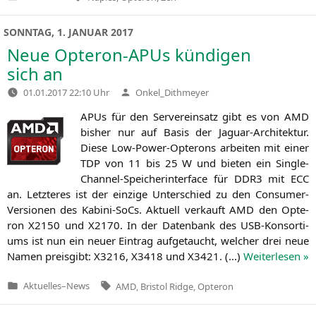
Veröffentlicht
in
SONNTAG, 1. JANUAR 2017
Neue Opteron-APUs kündigen
sich an
Verfasst
01.01.2017 22:10 Uhr
Onkel_Dithmeyer
von
APUs für den Ser­ver­ein­satz gibt es von
AMD
bis­her nur auf Basis der Jagu­ar-Archi­tek­tur.
Die­se Low-Power-Opte­rons arbei­ten mit einer
TDP
von 11 bis 25 W und bie­ten ein Sin­gle-
Chan­nel-Spei­cher­in­ter­face für
DDR3
mit
ECC
an. Letz­te­res ist der ein­zi­ge Unter­schied zu den Con­su­mer-
Ver­sio­nen des Kabi­ni-SoCs. Aktu­ell ver­kauft
AMD
den Opte­
ron
X2150
und
X2170
. In der Daten­bank des USB-Kon­sor­ti­
ums ist nun ein neu­er Ein­trag auf­ge­taucht, wel­cher drei neue
Namen preis­gibt:
X3216
,
X3418
und
X3421
. (…)
Wei­ter­le­sen »
Tags:
Aktuelles
–
News
AMD
,
Bristol Ridge
,
Opteron
Veröffentlicht
in