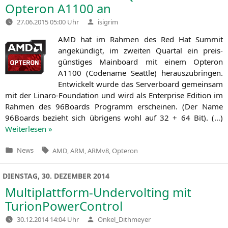
Opteron
A1100
an
Verfasst
27.06.2015 05:00 Uhr
isigrim
von
AMD
hat im Rah­men des Red Hat Sum­mit
ange­kün­digt, im zwei­ten Quar­tal ein preis­
güns­ti­ges Main­board mit einem Opte­ron
A1100
(Code­na­me Seat­tle) her­aus­zu­brin­gen.
Ent­wi­ckelt wur­de das Ser­ver­board gemein­sam
mit der Lin­a­ro-Foun­da­ti­on und wird als Enter­pri­se Edi­ti­on im
Rah­men des 96Boards Pro­gramm erschei­nen. (Der Name
96Boards bezieht sich übri­gens wohl auf 32 + 64 Bit). (…)
Wei­ter­le­sen »
Tags:
News
AMD
,
ARM
,
ARMv8
,
Opteron
Veröffentlicht
in
DIENSTAG, 30. DEZEMBER 2014
Multiplattform-Undervolting mit
TurionPowerControl
Verfasst
30.12.2014 14:04 Uhr
Onkel_Dithmeyer
von