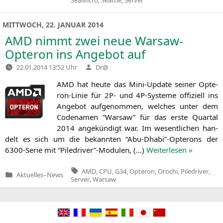
in
MITTWOCH, 22. JANUAR 2014
AMD
nimmt zwei neue Warsaw-
Opteron ins Angebot auf
Verfasst
22.01.2014 13:52 Uhr
Dr@
von
AMD
hat heu­te das Mini-Update sei­ner Opte­
ron-Linie für
2P-
und 4P-Sys­te­me offi­zi­ell ins
Ange­bot auf­ge­nom­men, wel­ches unter dem
Code­na­men “War­saw” für das ers­te Quar­tal
2014 ange­kün­digt war. Im wesent­li­chen han­
delt es sich um die bekann­ten “Abu-Dhabi”-Opterons der
6300-Serie mit “Piledriver”-Modulen, (…)
Wei­ter­le­sen »
Tags:
AMD
,
CPU
,
G34
,
Opteron
,
Orochi
,
Piledriver
,
Aktuelles
–
News
Veröffentlicht
Server
,
Warsaw
in
Beitragsnavigation