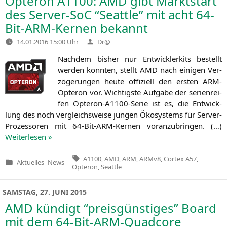
Opteron
A1100
:
AMD
gibt Marktstart
des Server-SoC “Seattle” mit acht 64-
Bit-ARM-Kernen bekannt
Verfasst
14.01.2016 15:00 Uhr
Dr@
von
Nach­dem bis­her nur Ent­wick­ler­kits bestellt
wer­den konn­ten, stellt
AMD
nach eini­gen Ver­
zö­ge­run­gen heu­te offi­zi­ell den ers­ten ARM-
Opte­ron vor. Wich­tigs­te Auf­ga­be der seri­en­rei­
fen Opte­ron-A1100-Serie ist es, die Ent­wick­
lung des noch ver­gleichs­wei­se jun­gen Öko­sys­tems für Ser­ver-
Pro­zes­so­ren mit 64-Bit-ARM-Ker­nen vor­an­zu­brin­gen. (…)
Wei­ter­le­sen »
Tags:
A1100
,
AMD
,
ARM
,
ARMv8
,
Cortex A57
,
Aktuelles
–
News
Veröffentlicht
Opteron
,
Seattle
in
SAMSTAG, 27. JUNI 2015
AMD
kündigt “preisgünstiges” Board
mit dem 64-Bit-ARM-Quadcore