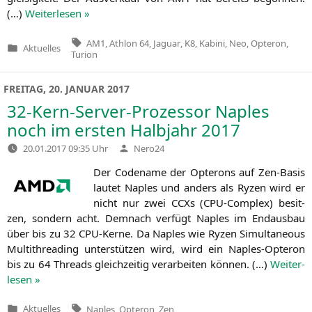
(…)
Wei­ter­le­sen »
Tags:
AM1
,
Athlon 64
,
Jaguar
,
K8
,
Kabini
,
Neo
,
Opteron
,
Aktuelles
Veröffentlicht
Turion
in
FREITAG, 20. JANUAR 2017
32-Kern-Server-Prozessor Naples
noch im ersten Halbjahr 2017
Verfasst
20.01.2017 09:35 Uhr
Nero24
von
Der Code­na­me der Opte­rons auf Zen-Basis
lau­tet Nap­les und anders als Ryzen wird er
nicht nur zwei CCXs (CPU-Com­plex) besit­
zen, son­dern acht. Dem­nach ver­fügt Nap­les im End­aus­bau
über bis zu 32 CPU-Ker­ne. Da Nap­les wie Ryzen Simul­ta­neous
Mul­ti­th­re­a­ding unter­stüt­zen wird, wird ein Nap­les-Opte­ron
bis zu 64 Threads gleich­zei­tig ver­ar­bei­ten kön­nen. (…)
Wei­ter­
le­sen »
Tags:
Aktuelles
Naples
,
Opteron
,
Zen