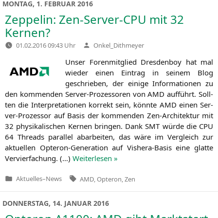
MONTAG, 1. FEBRUAR 2016
Zeppelin: Zen-Server-CPU mit 32
Kernen?
Verfasst
01.02.2016 09:43 Uhr
Onkel_Dithmeyer
von
Unser Foren­mit­glied Dres­den­boy hat mal
wie­der einen Ein­trag in sei­nem Blog
geschrie­ben, der eini­ge Infor­ma­tio­nen zu
den kom­men­den Ser­ver-Pro­zes­so­ren von
AMD
auf­führt. Soll­
ten die Inter­pre­ta­tio­nen kor­rekt sein, könn­te
AMD
einen Ser­
ver-Pro­zes­sor auf Basis der kom­men­den Zen-Archi­tek­tur mit
32 phy­si­ka­li­schen Ker­nen brin­gen. Dank
SMT
wür­de die
CPU
64 Threads par­al­lel abar­bei­ten, das wäre im Ver­gleich zur
aktu­el­len Opte­ron-Gene­ra­ti­on auf Vis­he­ra-Basis eine glat­te
Ver­vier­fa­chung. (…)
Wei­ter­le­sen »
Tags:
Aktuelles
–
News
AMD
,
Opteron
,
Zen
Veröffentlicht
in
DONNERSTAG, 14. JANUAR 2016