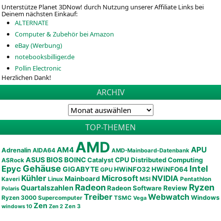
Unterstütze Planet 3DNow! durch Nutzung unserer Affiliate Links bei
Deinem nächsten Einkauf:
ALTERNATE
Computer & Zubehör bei Amazon
eBay (Werbung)
notebooksbilliger.de
Pollin Electronic
Herzlichen Dank!
ARCHIV
TOP-THEMEN
AMD
APU
AM4
Adrenalin
AIDA64
AMD-Mainboard-Datenbank
ASUS
BIOS
BOINC
CPU
Distributed Computing
Catalyst
ASRock
Gehäuse
Epyc
Intel
GIGABYTE
HWiNFO32
HWiNFO64
GPU
Kühler
Microsoft
NVIDIA
Mainboard
Kaveri
Linux
MSI
Pentathlon
Ryzen
Radeon
Quartalszahlen
Radeon Software
Review
Polaris
Treiber
Webwatch
Ryzen 3000
Windows
Supercomputer
TSMC
Vega
Zen
Zen 3
windows 10
Zen 2