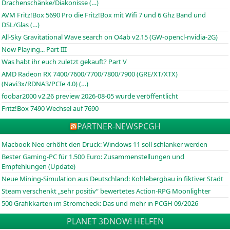
Drachenschänke/Diakonisse (…)
AVM Fritz!Box 5690 Pro die Fritz!Box mit Wifi 7 und 6 Ghz Band und
DSL/Glas (…)
All-Sky Gravitational Wave search on O4ab v2.15 (GW-opencl-nvidia-2G)
Now Playing... Part III
Was habt ihr euch zuletzt gekauft? Part V
AMD Radeon RX 7400/7600/7700/7800/7900 (GRE/XT/XTX)
(Navi3x/RDNA3/PCIe 4.0) (…)
foobar2000 v2.26 preview 2026-08-05 wurde veröffentlicht
Fritz!Box 7490 Wechsel auf 7690
PARTNER-NEWS
PCGH
Macbook Neo erhöht den Druck: Windows 11 soll schlanker werden
Bester Gaming-PC für 1.500 Euro: Zusammenstellungen und
Empfehlungen (Update)
Neue Mining-Simulation aus Deutschland: Kohlebergbau in fiktiver Stadt
Steam verschenkt „sehr positiv“ bewertetes Action-RPG Moonlighter
500 Grafikkarten im Stromcheck: Das und mehr in PCGH 09/2026
PLANET 3DNOW! HELFEN