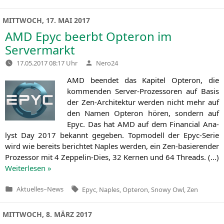
in
MITTWOCH, 17. MAI 2017
AMD
Epyc beerbt Opteron im
Servermarkt
Verfasst
17.05.2017 08:17 Uhr
Nero24
von
AMD
been­det das Kapi­tel Opte­ron, die
kom­men­den Ser­ver-Pro­zes­so­ren auf Basis
der Zen-Archi­tek­tur wer­den nicht mehr auf
den Namen Opte­ron hören, son­dern auf
Epyc. Das hat
AMD
auf dem Finan­cial Ana­
lyst Day 2017 bekannt gege­ben. Top­mo­dell der Epyc-Serie
wird wie bereits berich­tet Nap­les wer­den, ein Zen-basie­ren­der
Pro­zes­sor mit 4 Zep­pe­lin-Dies, 32 Ker­nen und 64 Threads. (…)
Wei­ter­le­sen »
Tags:
Aktuelles
–
News
Epyc
,
Naples
,
Opteron
,
Snowy Owl
,
Zen
Veröffentlicht
in
MITTWOCH, 8. MÄRZ 2017