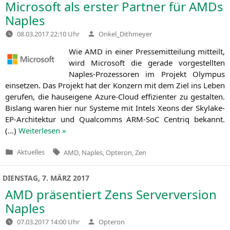
Microsoft als erster Partner für AMDs
Naples
Verfasst
08.03.2017 22:10 Uhr
Onkel_Dithmeyer
von
Wie
AMD
in einer Pres­se­mit­tei­lung mit­teilt,
wird Micro­soft die gera­de vor­ge­stell­ten
Nap­les-Pro­zes­so­ren im Pro­jekt Olym­pus
ein­set­zen. Das Pro­jekt hat der Kon­zern mit dem Ziel ins Leben
geru­fen, die haus­ei­ge­ne Azu­re-Cloud effi­zi­en­ter zu gestal­ten.
Bis­lang waren hier nur Sys­te­me mit Intels Xeons der Sky­la­ke-
EP-Archi­tek­tur und Qual­comms ARM-SoC Cen­triq bekannt.
(…)
Wei­ter­le­sen »
Tags:
Aktuelles
AMD
,
Naples
,
Opteron
,
Zen
Veröffentlicht
in
DIENSTAG, 7. MÄRZ 2017
AMD
präsentiert Zens Serverversion
Naples
Verfasst
07.03.2017 14:00 Uhr
Opteron
von