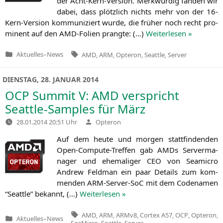
der Acht-Kern-Ver­si­on. Merk­wür­dig fan­den wir
dabei, dass plötz­lich nichts mehr von der 16-
Kern-Ver­si­on kom­mu­ni­ziert wur­de, die frü­her noch recht pro­
mi­nent auf den AMD-Foli­en prang­te: (…)
Wei­ter­le­sen »
Tags:
Aktuelles
–
News
AMD
,
ARM
,
Opteron
,
Seattle
,
Server
Veröffentlicht
in
DIENSTAG, 28. JANUAR 2014
OCP
Summit V:
AMD
verspricht
Seattle-Samples für März
Verfasst
28.01.2014 20:51 Uhr
Opteron
von
Auf dem heu­te und mor­gen statt­fin­den­den
Open-Com­pu­te-Tref­fen gab AMDs Ser­ver­ma­
na­ger und ehe­ma­li­ger
CEO
von Sea­mi­cro
Andrew Feld­man ein paar Details zum kom­
men­den ARM-Ser­ver-SoC mit dem Code­na­men
“Seat­tle” bekannt, (…)
Wei­ter­le­sen »
Tags:
AMD
,
ARM
,
ARMv8
,
Cortex A57
,
OCP
,
Opteron
,
Aktuelles
–
News
Veröffentlicht
SeaMicro
,
Seattle
,
Server