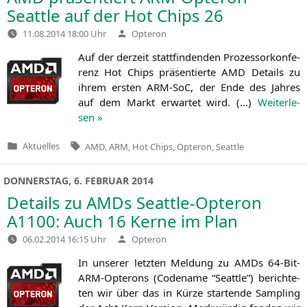
Seattle auf der Hot Chips 26
Verfasst
11.08.2014 18:00 Uhr
Opteron
von
Auf der der­zeit statt­fin­den­den Pro­zes­sor­kon­fe­
renz Hot Chips prä­sen­tier­te
AMD
Details zu
ihrem ers­ten ARM-SoC, der Ende des Jah­res
auf dem Markt erwar­tet wird. (…)
Wei­ter­le­
sen »
Tags:
Aktuelles
AMD
,
ARM
,
Hot Chips
,
Opteron
,
Seattle
Veröffentlicht
in
DONNERSTAG, 6. FEBRUAR 2014
Details zu AMDs Seattle-Opteron
A1100
: Auch 16 Kerne im Plan
Verfasst
06.02.2014 16:15 Uhr
Opteron
von
In unse­rer letz­ten Mel­dung zu AMDs 64-Bit-
ARM-Opte­rons (Code­na­me “Seat­tle”) berich­te­
ten wir über das in Kür­ze star­ten­de Sam­pling