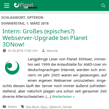
Zum
Inhalt
springen
SCHLAGWORT:
OPTERON
DONNERSTAG, 1. MÄRZ 2018
Intern: Großes (episches?)
Webserver-Upgrade bei Planet
3DNow!
Verfasst
01.03.2018 17:05 Uhr
Nero24
von
Lang­jäh­ri­ge Leser von Pla­net 3DNow!, immer­
hin seit 1999 die Anlauf­stel­le für AMD-User im
deutsch­spra­chi­gen Inter­net, wer­den sich erin­
nern: im Jahr 2005 waren wir gezwun­gen, auf
einen eige­nen Web­ser­ver umzu­zie­hen. Ange­
sichts des­sen läuft der Ser­ver noch immer äußerst zufrie­den­
stel­lend, aber natür­lich pla­gen uns schon seit gerau­mer Zeit
diver­se Alters­schwä­chen. (…)
Wei­ter­le­sen »
Tags:
Intern
Das Boot
,
Epyc
,
Opteron
,
Server
Veröffentlicht