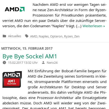
Nach­dem
AMD
erst vor weni­gen Tagen sei­
ne neue Zen-Archi­tek­tur in Form der Ryzen-
Pro­zes­so­ren für Pri­vat­kun­den prä­sen­tier­te,
ver­riet
AMD
nun ein paar Details über die zukünf­ti­ge Ser­ver­
ver­si­on, die den Code­na­men “Nap­les” trägt. (…)
Wei­ter­le­sen »
Tags:
Aktuelles
AMD
,
Naples
,
Opteron
,
Ryzen
,
Zen
Veröffentlicht
in
MITTWOCH, 15. FEBRUAR 2017
Bye Bye Sockel
AM1
Verfasst
15.02.2017 13:32 Uhr
Nero24
von
Mit Ein­füh­rung der Bob­cat-Fami­lie begann für
AMD
die Zwei­tei­lung sei­nes Sor­ti­ments in klei­
ne, strom­spa­ren­de Platt­for­men einer­seits und
gro­ße Archi­tek­tu­ren für Desk­top und Ser­ver
ande­rer­seits. Bis dahin ver­folg­te
AMD
die Phi­
lo­so­phie, dass eine Pro­zes­sor-Archi­tek­tur alle Ein­satz­ge­bie­te
abde­cken müs­se. Doch
AMD
will wie­der weg von der Zwei­
glei­sig­keit. Der Aus­ver­kauf von
AM1
hat bereits begon­nen.