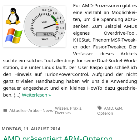
Für AMD-Pro­zes­so­ren gibt es
eine Viel­zahl an Mög­lich­kei­
ten, um die Span­nung abzu­
sen­ken. Zum Bei­spiel AMDs
eige­nes Over­dri­ve-Tool,
K10Stat, Phe­nomMSR-Twea­k­
er oder Fusi­onT­wea­k­er. Der
Ver­fas­ser die­ses Arti­kels
such­te ein sol­ches Tool aller­dings für sei­ne Dual-Sockel-Work­
sta­tion, die unter Linux läuft. Der User Ras­po gab schließ­lich
den Hin­weis auf Turi­onPower­Con­trol. Auf­grund der nicht
ganz tri­via­len Hand­ha­bung haben wir uns die Anwen­dung
genau­er ange­schaut und ein klei­nes How­To dazu geschrie­
ben. (…)
Wei­ter­le­sen »
Tags:
AMD
,
G34
,
Wissen, Praxis,
Aktuelles
–
Artikel
–
News
–
Veröffentlicht
Diverses
Opteron
in
MONTAG, 11. AUGUST 2014
AMD
präsentiert ARM-Opteron