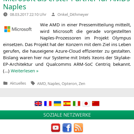
Naples
Verfasst
08.03.2017 22:10 Uhr
Onkel_Dithmeyer
von
Wie
AMD
in einer Pres­se­mit­tei­lung mit­teilt,
wird Micro­soft die gera­de vor­ge­stell­ten
Nap­les-Pro­zes­so­ren im Pro­jekt Olym­pus
ein­set­zen. Das Pro­jekt hat der Kon­zern mit dem Ziel ins Leben
geru­fen, die haus­ei­ge­ne Azu­re-Cloud effi­zi­en­ter zu gestal­ten.
Bis­lang waren hier nur Sys­te­me mit Intels Xeons der Sky­la­ke-
EP-Archi­tek­tur und Qual­comms ARM-SoC Cen­triq bekannt.
(…)
Wei­ter­le­sen »
Tags:
Aktuelles
AMD
,
Naples
,
Opteron
,
Zen
Veröffentlicht
in
Beitragsnavigation
SOZIALE NETZWERKE