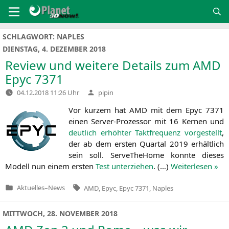
Zum
Inhalt
springen
SCHLAGWORT:
NAPLES
DIENSTAG, 4. DEZEMBER 2018
Review und weitere Details zum
AMD
Epyc 7371
Verfasst
04.12.2018 11:26 Uhr
pipin
von
Vor kur­zem hat
AMD
mit dem Epyc 7371
einen Ser­ver-Pro­zes­sor mit 16 Ker­nen und
deut­lich erhöh­ter Takt­fre­quenz vor­ge­stellt
,
der ab dem ers­ten Quar­tal 2019 erhält­lich
sein soll. Ser­ve­The­Home konn­te die­ses
Modell nun einem ers­ten
Test unter­zie­hen
. (…)
Wei­ter­le­sen »
Tags:
Aktuelles
–
News
AMD
,
Epyc
,
Epyc 7371
,
Naples
Veröffentlicht
in
MITTWOCH, 28. NOVEMBER 2018