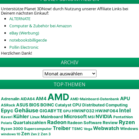
Unterstütze Planet 3DNow! durch Nutzung unserer Affiliate Links bei
Deinem nächsten Einkauf:
ALTERNATE
Computer & Zubehör bei Amazon
eBay (Werbung)
notebooksbilliger.de
Pollin Electronic
Herzlichen Dank!
ARCHIV
TOP-THEMEN
AMD
APU
AM4
Adrenalin
AIDA64
AMD-Mainboard-Datenbank
ASUS
BIOS
BOINC
CPU
Distributed Computing
Catalyst
ASRock
Gehäuse
Epyc
Intel
GIGABYTE
HWiNFO32
HWiNFO64
GPU
Kühler
Microsoft
NVIDIA
Mainboard
Kaveri
Linux
MSI
Pentathlon
Ryzen
Radeon
Quartalszahlen
Radeon Software
Review
Polaris
Treiber
Webwatch
Ryzen 3000
Windows
Supercomputer
TSMC
Vega
Zen
Zen 3
windows 10
Zen 2