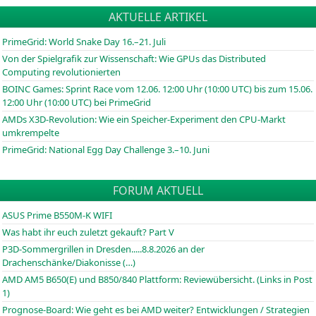
AKTUELLE ARTIKEL
PrimeGrid: World Snake Day 16.–21. Juli
Von der Spielgrafik zur Wissenschaft: Wie GPUs das Distributed
Computing revolutionierten
BOINC
Games: Sprint Race vom 12.06. 12:00 Uhr (10:00
UTC
) bis zum 15.06.
12:00 Uhr (10:00
UTC
) bei PrimeGrid
AMDs X3D-Revolution: Wie ein Speicher-Experiment den CPU-Markt
umkrempelte
PrimeGrid: National Egg Day Challenge 3.–10. Juni
FORUM AKTUELL
ASUS Prime B550M-K WIFI
Was habt ihr euch zuletzt gekauft? Part V
P3D-Sommergrillen in Dresden.....8.8.2026 an der
Drachenschänke/Diakonisse (…)
AMD AM5 B650(E) und B850/840 Plattform: Reviewübersicht. (Links in Post
1)
Prognose-Board: Wie geht es bei AMD weiter? Entwicklungen / Strategien