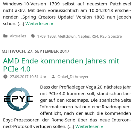
Win­dows-10-Ver­si­on 1709 selbst auf neu­es­tem Patch­le­vel
nicht aktiv. Mit dem vor­aus­sicht­lich am 10.04.2018 erschei­
nen­den „Spring Crea­tors Update” Ver­si­on 1803 nun jedoch
schon. (…)
Wei­ter­le­sen »
Tags:
Aktuelles
1709
,
1803
,
Meltdown
,
Naples
,
RS4
,
RS5
,
Spectre
Veröffentlicht
in
MITTWOCH, 27. SEPTEMBER 2017
AMD
Ende kommenden Jahres mit
PCIe 4.0
Verfasst
27.09.2017 10:51 Uhr
Onkel_Dithmeyer
von
Dass der Pro­fia­ble­ger Vega 20 nächs­tes Jahr
mit PCIe 4.0 kom­men soll, stand schon län­
ger auf den Road­maps. Die spa­ni­sche Sei­te
Infor­ma­ti­ca­ce­ro hat nun eine Road­map ver­
öf­fent­licht, nach der auch die kom­men­den
Epyc-Pro­zes­so­ren der Rome-Serie über das neue Inter­con­
nect-Pro­to­koll ver­fü­gen sol­len. (…)
Wei­ter­le­sen »