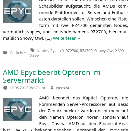
Schau­bil­der auf­ge­taucht, die AMDs kom­
men­de Platt­for­men für Ser­ver und Enthu­si­
as­ten dar­stel­len sol­len. Wir sehen eine Platt­
form mit zwei
RZ4700
genann­ten Nodes,
ver­mut­lich Nap­les, und ein Node namens
RZ2700
, hier mut­
maß­lich Sno­wy Owl. (…)
Wei­ter­le­sen »
Tags:
Naples
,
Ryzen 9
,
RZ2700
,
RZ4700
,
Snowy Owl
,
X390
,
Gerüchte
Veröffentlicht
X399
in
AMD
Epyc beerbt Opteron im
Servermarkt
Verfasst
17.05.2017 08:17 Uhr
Nero24
von
AMD
been­det das Kapi­tel Opte­ron, die
kom­men­den Ser­ver-Pro­zes­so­ren auf Basis
der Zen-Archi­tek­tur wer­den nicht mehr auf
den Namen Opte­ron hören, son­dern auf
Epyc. Das hat
AMD
auf dem Finan­cial Ana­
lyst Day 2017 bekannt gege­ben. Top­mo­dell der Epyc-Serie