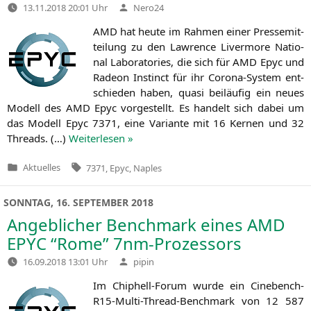
Verfasst
13.11.2018 20:01 Uhr
Nero24
von
AMD
hat heu­te im Rah­men einer Pres­se­mit­
tei­lung zu den Law­rence Liver­mo­re Natio­
nal Labo­ra­to­ries, die sich für
AMD
Epyc und
Rade­on Instinct für ihr Coro­na-Sys­tem ent­
schie­den haben, qua­si bei­läu­fig ein neu­es
Modell des
AMD
Epyc vor­ge­stellt. Es han­delt sich dabei um
das Modell Epyc 7371, eine Vari­an­te mit 16 Ker­nen und 32
Threads. (…)
Wei­ter­le­sen »
Tags:
Aktuelles
7371
,
Epyc
,
Naples
Veröffentlicht
in
SONNTAG, 16. SEPTEMBER 2018
Angeblicher Benchmark eines
AMD
EPYC
“Rome” 7nm-Prozessors
Verfasst
16.09.2018 13:01 Uhr
pipin
von
Im Chip­hell-Forum wur­de ein Cine­bench-
R15-Mul­ti-Thread-Bench­mark von 12 587