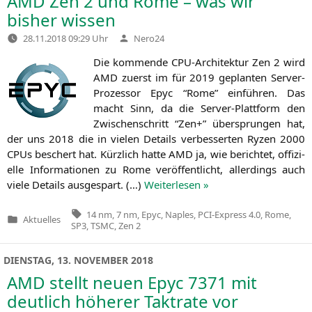
AMD
Zen 2 und Rome – was wir
bisher wissen
Verfasst
28.11.2018 09:29 Uhr
Nero24
von
Die kom­men­de CPU-Archi­tek­tur Zen 2 wird
AMD
zuerst im für 2019 geplan­ten Ser­ver-
Pro­zes­sor Epyc “Rome” ein­füh­ren. Das
macht Sinn, da die Ser­ver-Platt­form den
Zwi­schen­schritt “Zen+” über­sprun­gen hat,
der uns 2018 die in vie­len Details ver­bes­ser­ten Ryzen 2000
CPUs beschert hat. Kürz­lich hat­te
AMD
ja, wie berich­tet, offi­zi­
el­le Infor­ma­tio­nen zu Rome ver­öf­fent­licht, aller­dings auch
vie­le Details aus­ge­spart. (…)
Wei­ter­le­sen »
Tags:
14 nm
,
7 nm
,
Epyc
,
Naples
,
PCI-Express 4.0
,
Rome
,
Aktuelles
Veröffentlicht
SP3
,
TSMC
,
Zen 2
in
DIENSTAG, 13. NOVEMBER 2018
AMD
stellt neuen Epyc 7371 mit
deutlich höherer Taktrate vor