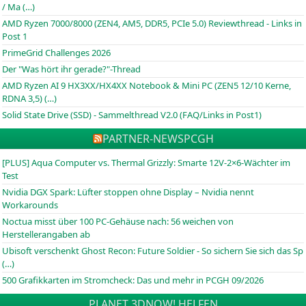
/ Ma (…)
AMD Ryzen 7000/8000 (ZEN4, AM5, DDR5, PCIe 5.0) Reviewthread - Links in
Post 1
PrimeGrid Challenges 2026
Der "Was hört ihr gerade?"-Thread
AMD Ryzen AI 9 HX3XX/HX4XX Notebook & Mini PC (ZEN5 12/10 Kerne,
RDNA 3,5) (…)
Solid State Drive (SSD) - Sammelthread V2.0 (FAQ/Links in Post1)
PARTNER-NEWS
PCGH
[PLUS] Aqua Computer vs. Thermal Grizzly: Smarte 12V-2×6-Wächter im
Test
Nvidia DGX Spark: Lüfter stoppen ohne Display – Nvidia nennt
Workarounds
Noctua misst über 100 PC-Gehäuse nach: 56 weichen von
Herstellerangaben ab
Ubisoft verschenkt Ghost Recon: Future Soldier - So sichern Sie sich das Sp
(…)
500 Grafikkarten im Stromcheck: Das und mehr in PCGH 09/2026
PLANET 3DNOW! HELFEN