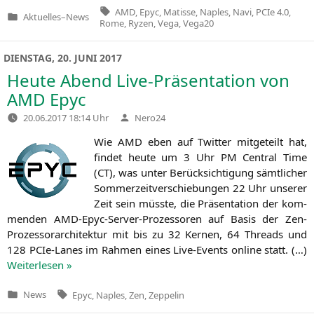
Tags:
AMD
,
Epyc
,
Matisse
,
Naples
,
Navi
,
PCIe 4.0
,
Aktuelles
–
News
Veröffentlicht
Rome
,
Ryzen
,
Vega
,
Vega20
in
DIENSTAG, 20. JUNI 2017
Heute Abend Live-Präsentation von
AMD
Epyc
Verfasst
20.06.2017 18:14 Uhr
Nero24
von
Wie
AMD
eben auf Twit­ter mit­ge­teilt hat,
fin­det heu­te um 3 Uhr
PM
Cen­tral Time
(
CT
), was unter Berück­sich­ti­gung sämt­li­cher
Som­mer­zeit­ver­schie­bun­gen 22 Uhr unse­rer
Zeit sein müss­te, die Prä­sen­ta­ti­on der kom­
men­den AMD-Epyc-Ser­ver-Pro­zes­so­ren auf Basis der Zen-
Pro­zes­sor­ar­chi­tek­tur mit bis zu 32 Ker­nen, 64 Threads und
128 PCIe-Lanes im Rah­men eines Live-Events online statt. (…)
Wei­ter­le­sen »
Tags:
News
Epyc
,
Naples
,
Zen
,
Zeppelin
Veröffentlicht
in