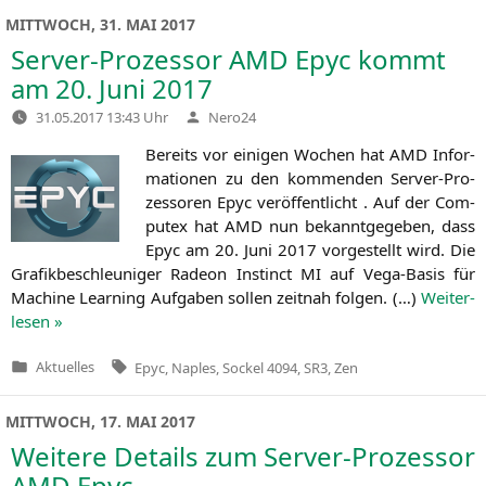
MITTWOCH, 31. MAI 2017
Server-Prozessor
AMD
Epyc kommt
am 20. Juni 2017
Verfasst
31.05.2017 13:43 Uhr
Nero24
von
Bereits vor eini­gen Wochen hat
AMD
Infor­
ma­tio­nen zu den kom­men­den Ser­ver-Pro­
zes­so­ren Epyc ver­öf­fent­licht . Auf der Com­
putex hat
AMD
nun bekannt­ge­ge­ben, dass
Epyc am 20. Juni 2017 vor­ge­stellt wird. Die
Gra­fik­be­schleu­ni­ger Rade­on Instinct
MI
auf Vega-Basis für
Machi­ne Lear­ning Auf­ga­ben sol­len zeit­nah fol­gen. (…)
Wei­ter­
le­sen »
Tags:
Aktuelles
Epyc
,
Naples
,
Sockel 4094
,
SR3
,
Zen
Veröffentlicht
in
MITTWOCH, 17. MAI 2017
Weitere Details zum Server-Prozessor
AMD
Epyc