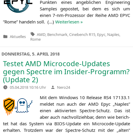
Punk­ten eines angeb­li­chen Engi­nee­ring
Samples gepos­tet, bei dem es sich um
einen 7‑nm-Pro­zes­sor der Rei­he
AMD
EPYC
“Rome” han­deln soll. (…)
Wei­ter­le­sen »
Tags:
AMD
,
Benchmark
,
Cinebench R15
,
Epyc
,
Naples
,
Aktuelles
Veröffentlicht
Rome
in
DONNERSTAG, 5. APRIL 2018
Testet
AMD
Microcode-Updates
gegen Spectre im Insider-Programm?
(Update 2)
Verfasst
05.04.2018 10:16 Uhr
Nero24
von
Mit dem Win­dows 10 Release
RS4
17133.1
mel­det nun auch der
AMD
Epyc „Nap­les”
einen akti­vier­ten Spect­re-Schutz. Das ist
aber auch nach­voll­zieh­bar, denn wie berich­
tet hat das Sys­tem via BIOS-Update ein Micro­code-Update
erhal­ten. Trotz­dem war der Spect­re-Schutz mit der „alten”