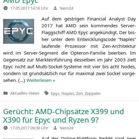
Verfasst
17.05.2017 14:16 Uhr
Nero24
von
Auf dem gest­ri­gen Finan­cial Ana­lyst Day
2017 hat
AMD
sein kom­men­des Ser­ver-
Flagg­schiff
AMD
Epyc ange­kün­digt. Der bis­
her unter dem Ent­wick­lungs­code “Nap­les”
lau­fen­de Pro­zes­sor mit Zen-Archi­tek­tur
wird im Ser­ver-Seg­ment die Opte­ron-Fami­lie beer­ben. Im
Gegen­satz zur Markt­ein­füh­rung des­sel­ben im Jahr 2003 zielt
Epyc nicht auf Mul­ti-Sockel-Sys­te­me mit vier bis acht Nodes,
son­dern ist grund­sätz­lich nur für maxi­mal zwei Sockel vor­ge­
se­hen. (…)
Wei­ter­le­sen »
Tags:
Aktuelles
–
News
Epyc
,
Naples
,
Zen
,
Zeppelin
Veröffentlicht
in
Gerücht: AMD-Chipsätze
X399
und
X390
für Epyc und Ryzen 9?
Verfasst
17.05.2017 09:30 Uhr
Nero24
von
Auf der Online-Platt­form Red­dit sind zwei