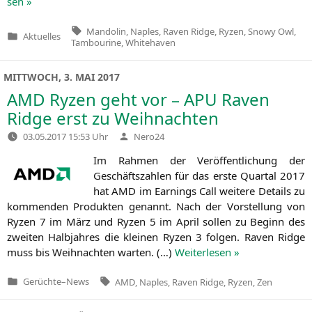
sen »
Tags:
Mandolin
,
Naples
,
Raven Ridge
,
Ryzen
,
Snowy Owl
,
Aktuelles
Veröffentlicht
Tambourine
,
Whitehaven
in
MITTWOCH, 3. MAI 2017
AMD
Ryzen geht vor –
APU
Raven
Ridge erst zu Weihnachten
Verfasst
03.05.2017 15:53 Uhr
Nero24
von
Im Rah­men der Ver­öf­fent­li­chung der
Geschäfts­zah­len für das ers­te Quar­tal 2017
hat
AMD
im Ear­nings Call wei­te­re Details zu
kom­men­den Pro­duk­ten genannt. Nach der Vor­stel­lung von
Ryzen 7 im März und Ryzen 5 im April sol­len zu Beginn des
zwei­ten Halb­jah­res die klei­nen Ryzen 3 fol­gen. Raven Ridge
muss bis Weih­nach­ten war­ten. (…)
Wei­ter­le­sen »
Tags:
Gerüchte
–
News
AMD
,
Naples
,
Raven Ridge
,
Ryzen
,
Zen
Veröffentlicht
in