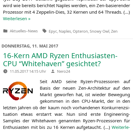
wird wie bereits berich­tet Nap­les wer­den, ein Zen-basie­ren­der
Pro­zes­sor mit 4 Zep­pe­lin-Dies, 32 Ker­nen und 64 Threads. (…)
Wei­ter­le­sen »
Tags:
Aktuelles
–
News
Epyc
,
Naples
,
Opteron
,
Snowy Owl
,
Zen
Veröffentlicht
in
DONNERSTAG, 11. MAI 2017
16-Kern
AMD
Ryzen Enthusiasten-
CPU “Whitehaven” gesichtet?
Verfasst
11.05.2017 14:15 Uhr
Nero24
von
Seit
AMD
sei­ne Ryzen-Pro­zes­so­ren auf
Basis der neu­en Zen-Archi­tek­tur auf den
Markt gewor­fen hat, ist wie­der Bewe­gung
gekom­men in den CPU-Markt, der in den
letz­ten Jah­ren ob der kaum noch vor­han­de­nen Kon­kur­renz­si­
tua­ti­on etwas erstarrt war. Nun sind ers­te Engi­nee­ring-
Samples der Whi­te­ha­ven genann­ten Ryzen-Pro­zes­so­ren für
Enthu­si­as­ten mit bis zu 16 Ker­nen auf­ge­taucht. (…)
Wei­ter­le­