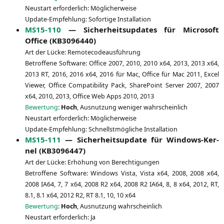
Neu­start erfor­der­lich: Möglicherweise
Update-Emp­feh­lung: Sofor­ti­ge Installation
MS15-110
— Sicher­heits­up­dates für Micro­soft
Office (
KB3096440
)
Art der Lücke: Remotecodeausführung
Betrof­fe­ne Soft­ware: Office 2007, 2010, 2010 x64, 2013, 2013 x64,
2013
RT
, 2016, 2016 x64, 2016 für Mac, Office für Mac 2011, Excel
View­er, Office Com­pa­ti­bi­li­ty Pack, Share­Point Ser­ver 2007, 2007
x64, 2010, 2013, Office Web Apps 2010, 2013
Bewer­tung
:
Hoch
, Aus­nut­zung weni­ger wahrscheinlich
Neu­start erfor­der­lich: Möglicherweise
Update-Emp­feh­lung: Schnellst­mög­li­che Installation
MS15-111
— Sicher­heits­up­date für Win­dows-Ker­
nel (
KB3096447
)
Art der Lücke: Erhö­hung von Berechtigungen
Betrof­fe­ne Soft­ware: Win­dows Vis­ta, Vis­ta x64, 2008, 2008 x64,
2008
IA64
, 7, 7 x64, 2008
R2
x64, 2008
R2
IA64
, 8, 8 x64, 2012,
RT
,
8.1, 8.1 x64, 2012
R2
,
RT
8.1, 10, 10 x64
Bewer­tung
:
Hoch
, Aus­nut­zung wahrscheinlich
Neu­start erfor­der­lich: Ja