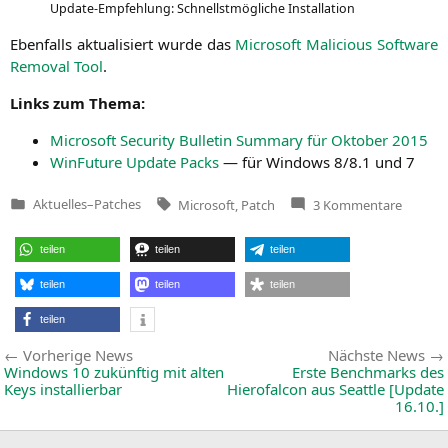
Update-Emp­feh­lung: Schnellst­mög­li­che Installation
Eben­falls aktua­li­siert wur­de das
Micro­soft Mali­cious Soft­ware
Rem­oval Tool
.
Links zum Thema:
Micro­soft Secu­ri­ty Bul­le­tin Sum­ma­ry für Okto­ber 2015
Win­Fu­ture Update Packs
— für Win­dows 8/8.1 und 7
Tags:
zu
Aktuelles
–
Patches
Microsoft
,
Patch
3 Kommentare
Veröffentlicht
Microso
in
Patchd
Oktobe
teilen
teilen
teilen
2015
teilen
teilen
teilen
teilen
Beitragsnavigation
Vorherige
Vorherige News
Nächste News
News:
Windows 10 zukünftig mit alten
Erste Benchmarks des
Keys installierbar
Hierofalcon aus Seattle [Update
16.10.]