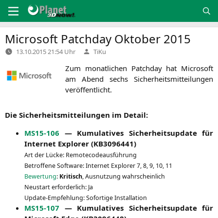
Zum
Inhalt
springen
Microsoft Patchday Oktober 2015
Verfasst
13.10.2015 21:54 Uhr
TiKu
von
Zum monat­li­chen Patch­day hat Micro­soft
am Abend sechs Sicher­heits­mit­tei­lun­gen
veröffentlicht.
Die Sicher­heits­mit­tei­lun­gen im Detail:
MS15-106
— Kumu­la­ti­ves Sicher­heits­up­date für
Inter­net Explo­rer (
KB3096441
)
Art der Lücke: Remotecodeausführung
Betrof­fe­ne Soft­ware: Inter­net Explo­rer 7, 8, 9, 10, 11
Bewer­tung
:
Kri­tisch
, Aus­nut­zung wahrscheinlich
Neu­start erfor­der­lich: Ja
Update-Emp­feh­lung: Sofor­ti­ge Installation
MS15-107
— Kumu­la­ti­ves Sicher­heits­up­date für