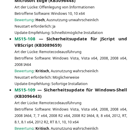
Micro­soft Edge (
KB3096448
)
Art der Lücke: Offen­le­gung von Informationen
Betrof­fe­ne Soft­ware: Win­dows 10, 10 x64
Bewer­tung
:
Hoch
, Aus­nut­zung unwahrscheinlich
Neu­start erfor­der­lich: Ja
Update-Emp­feh­lung: Schnellst­mög­li­che Installation
MS15-108
— Sicher­heits­up­date für JScript und
VBScript (
KB3089659
)
Art der Lücke: Remotecodeausführung
Betrof­fe­ne Soft­ware: Win­dows Vis­ta, Vis­ta x64, 2008, 2008 x64,
2008
IA64
Bewer­tung
:
Kri­tisch
, Aus­nut­zung wahrscheinlich
Neu­start erfor­der­lich: Möglicherweise
Update-Emp­feh­lung: Sofor­ti­ge Installation
MS15-109
— Sicher­heits­up­date für Win­dows-Shell
(
KB3096443
)
Art der Lücke: Remotecodeausführung
Betrof­fe­ne Soft­ware: Win­dows Vis­ta, Vis­ta x64, 2008, 2008 x64,
2008
IA64
, 7, 7 x64, 2008
R2
x64, 2008
R2
IA64
, 8, 8 x64, 2012,
RT
,
8.1, 8.1 x64, 2012
R2
,
RT
8.1, 10, 10 x64
Bewer­tung
:
Kri­tisch
, Aus­nut­zung wahrscheinlich