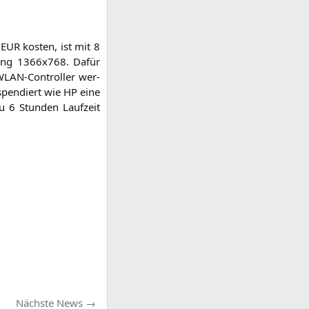
0
EUR
kos­ten, ist mit 8
­sung 1366x768. Dafür
WLAN-Con­trol­ler wer­
 spen­diert wie
HP
eine
 6 Stun­den Lauf­zeit
Nächste
Nächste News