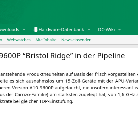
ownloads
Hardware-Datenbank
DC-Wiki
en
Webwatches
Alte Inhalte
News einsenden
-9600P
“Bristol Ridge” in der Pipeline
nste­hen­de Pro­dukt­neu­hei­ten auf Basis der frisch vor­ge­stell­
el­te es sich aus­nahms­los um 15-Zoll-Gerä­te mit der APU-Vari­a
e­ren Ver­si­on
A10-9600P
auf­ge­taucht, die inso­fern inter­es­sant 
s der Car­ri­zo-Fami­lie) am stärks­ten zuge­legt hat; von 1,6 GHz
­ra­te bei glei­cher TDP-Einstufung.