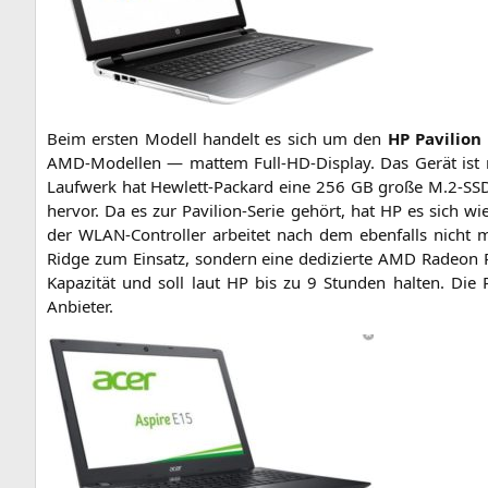
Beim ers­ten Modell han­delt es sich um den
HP
Pavi­li­o
AMD-Model­len — mat­tem Full-HD-Dis­play. Das Gerät ist
Lauf­werk hat Hew­lett-Packard eine 256
GB
gro­ße M.2‑
SS
her­vor. Da es zur Pavi­li­on-Serie gehört, hat
HP
es sich wie
der WLAN-Con­trol­ler arbei­tet nach dem eben­falls nicht m
Ridge zum Ein­satz, son­dern eine dedi­zier­te
AMD
Rade­on
Kapa­zi­tät und soll laut
HP
bis zu 9 Stun­den hal­ten. Die P
Anbieter.