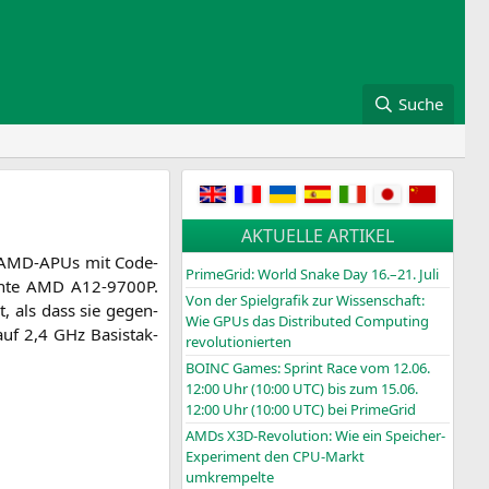
Suche
AKTUELLE ARTIKEL
ten AMD-APUs mit Code­
PrimeGrid: World Snake Day 16.–21. Juli
n­te
AMD
A12-9700P
.
Von der Spielgrafik zur Wissenschaft:
ist, als dass sie gegen­
Wie GPUs das Distributed Computing
 auf 2,4 GHz Basistak­
revolutionierten
BOINC
Games: Sprint Race vom 12.06.
12:00 Uhr (10:00
UTC
) bis zum 15.06.
12:00 Uhr (10:00
UTC
) bei PrimeGrid
AMDs X3D-Revolution: Wie ein Speicher-
Experiment den CPU-Markt
umkrempelte