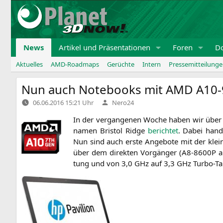
Zum
Inhalt
springen
News
Artikel und Präsentationen
Foren
D
Aktuelles
AMD-Roadmaps
Gerüchte
Intern
Pressemitteilung
Nun auch Notebooks mit
AMD
A10
Verfasst
06.06.2016 15:21 Uhr
Nero24
von
In der ver­gan­ge­nen Woche haben wir über a
na­men Bris­tol Ridge
berich­tet
. Dabei han­d
Nun sind auch ers­te Ange­bo­te mit der klei­n
über dem direk­ten Vor­gän­ger (
A8-8600P
au
tung und von 3,0 GHz auf 3,3 GHz Tur­bo-Takt