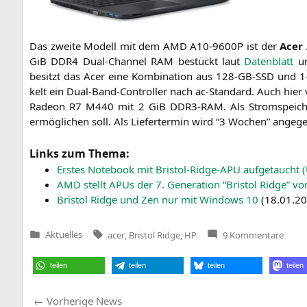
Das zwei­te Modell mit dem
AMD
A10-9600P
ist der
Acer 
GiB
DDR4
Dual-Chan­nel
RAM
bestückt laut
Daten­blatt
un
besitzt das Acer eine Kom­bi­na­ti­on aus
128-GB-SSD
und 1
kelt ein Dual-Band-Con­trol­ler nach ac-Stan­dard. Auch hier ver
Rade­on
R7
M440
mit 2 GiB
DDR3-RAM
. Als Strom­spei­
ermög­li­chen soll. Als Lie­fer­ter­min wird “3 Wochen” angeg
Links zum Thema:
Ers­tes Note­book mit Bris­tol-Ridge-APU auf­ge­taucht 
AMD
stellt APUs der 7. Gene­ra­ti­on “Bris­tol Ridge” vo
Bris­tol Ridge und Zen nur mit Win­dows 10
(
18.01.2
Tags:
zu
Aktuelles
acer
,
Bristol Ridge
,
HP
9 Kommentare
Veröffentlicht
Nun
in
auch
Note
teilen
teilen
teilen
teilen
mit
AMD
A10-
Beitragsnavigation
Vorherige
9600
Vorherige News