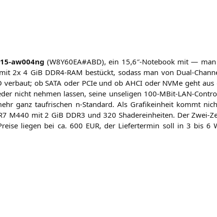
n 15-aw004ng
(
W8Y60EA
#
ABD
), ein 15,6″-Notebook mit — man 
 mit 2x 4 GiB
DDR4-RAM
bestückt, sodass man von Dual-Chan­nel
D
ver­baut; ob
SATA
oder PCIe und ob
AHCI
oder NVMe geht au
­der nicht neh­men las­sen, sei­ne unse­li­gen 100-MBit-LAN-Con­trol
ehr ganz tau­fri­schen n‑Standard. Als Gra­fik­ein­heit kommt nic
R7
M440
mit 2 GiB
DDR3
und 320 Shader­ein­hei­ten. Der Zwei-Z
rei­se lie­gen bei ca. 600
EUR
, der Lie­fer­ter­min soll in 3 bis 