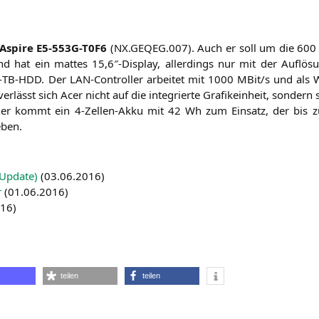
Aspi­re
E5-553G-T0F6
(
NX
.
GEQEG
.007). Auch er soll um die 60
d hat ein mat­tes 15,6″-Display, aller­dings nur mit der Auf­lö
‑
TB-HDD
. Der LAN-Con­trol­ler arbei­tet mit 1000 MBit/s und als 
­lässt sich Acer nicht auf die inte­grier­te Gra­fik­ein­heit, son­dern
cher kommt ein 4‑Zel­len-Akku mit 42 Wh zum Ein­satz, der bis zu
eben.
(Update)
(
03.06.2016
)
r
(
01.06.2016
)
016
)
books
teilen
teilen
P