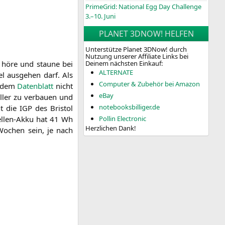
PrimeGrid: National Egg Day Challenge
3.–10. Juni
PLANET 3DNOW! HELFEN
Unterstütze Planet 3DNow! durch
Nutzung unserer Affiliate Links bei
höre und stau­ne bei
Deinem nächsten Einkauf:
ALTERNATE
 aus­ge­hen darf. Als
Computer & Zubehör bei Amazon
s dem
Daten­blatt
nicht
eBay
­ler zu ver­bau­en und
notebooksbilliger.de
ht die
IGP
des Bris­tol
el­len-Akku hat 41 Wh
Pollin Electronic
Herzlichen Dank!
6 Wochen sein, je nach