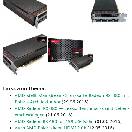
Links zum Thema:
AMD
stellt Main­stream-Gra­fik­kar­te Rade­on
RX
480 mit
Pola­ris-Archi­tek­tur vor
(
29.06.2016
)
AMD
Rade­on
RX
480 — Leaks, Bench­marks und Neben­
er­schei­nun­gen
(
21.06.2016
)
AMD
Rade­on
RX
480 für 199 US-Dol­lar
(
01.06.2016
)
Auch
AMD
Pola­ris kann
HDMI
2.0b
(
12.05.2016
)