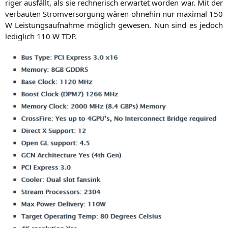
ri­ger aus­fällt, als sie rech­ne­risch erwar­tet wor­den war. Mit der
ver­bau­ten Strom­ver­sor­gung wären ohne­hin nur maxi­mal 150
W Leis­tungs­auf­nah­me mög­lich gewe­sen. Nun sind es jedoch
ledig­lich 110 W
TDP
.