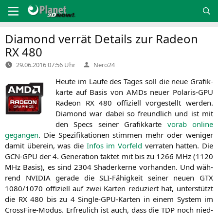
Zum
Inhalt
springen
Diamond verrät Details zur Radeon
RX
480
Verfasst
29.06.2016 07:56 Uhr
Nero24
von
Heu­te im Lau­fe des Tages soll die neue Gra­fik­
kar­te auf Basis von AMDs neu­er Pola­ris-GPU
Rade­on
RX
480 offi­zi­ell vor­ge­stellt wer­den.
Dia­mond war dabei so freund­lich und ist mit
den Specs sei­ner Gra­fik­kar­te
vor­ab online
gegan­gen
. Die Spe­zi­fi­ka­tio­nen stim­men mehr oder weni­ger
damit über­ein, was die
Infos im Vor­feld
ver­ra­ten hat­ten. Die
GCN-GPU
der 4. Gene­ra­ti­on tak­tet mit bis zu 1266 MHz (1120
MHz Basis), es sind 2304 Shader­ker­ne vor­han­den. Und wäh­
rend
NVIDIA
gera­de die SLI-Fähig­keit sei­ner neu­en
GTX
1080/1070 offi­zi­ell auf zwei Kar­ten redu­ziert hat, unter­stützt
die
RX
480 bis zu 4 Sin­gle-GPU-Kar­ten in einem Sys­tem im
Cross­Fi­re-Modus. Erfreu­lich ist auch, dass die
TDP
noch nied­