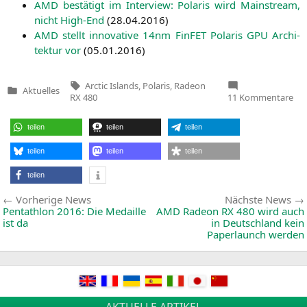
AMD
bestä­tigt im Inter­view: Pola­ris wird Main­stream,
nicht High-End
(
28.04.2016
)
AMD
stellt inno­va­ti­ve 14nm Fin­FET Pola­ris
GPU
Archi­
tek­tur vor
(
05.01.2016
)
Tags:
Arctic Islands
,
Polaris
,
Radeon
Aktuelles
Veröffentlicht
zu
RX 480
11 Kommentare
in
Di
ver
Det
teilen
teilen
teilen
zur
Ra
RX
teilen
teilen
teilen
teilen
Beitragsnavigation
Vorherige
Vorherige News
Nächste News
News:
Pentathlon 2016: Die Medaille
AMD
Radeon
RX
480 wird auch
ist da
in Deutschland kein
Paperlaunch werden