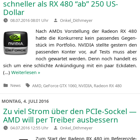
schneller als
RX
480 “ab” 250 US-
Dollar
Verfasst
08.07.2016 08:01 Uhr
Onkel_Dithmeyer
von
Nach AMDs Vor­stel­lung der Rade­on
RX
480
hat­te die Kon­kur­renz kein pas­sen­des Gegen­
stück im Port­fo­lio.
NVIDIA
stell­te gestern den
pas­sen­den Kon­ter vor, auf Tests muss aber
noch gewar­tet wer­den. Denn noch han­delt es
sich um eine schlich­te Ankün­di­gung mit ein paar Eck­da­ten.
(…)
Wei­ter­le­sen »
Tags:
News
AMD
,
GeForce GTX 1060
,
NVIDIA
,
Radeon RX 480
Veröffentlicht
in
MONTAG, 4. JULI 2016
Zu viel Strom über den PCIe-Sockel —
AMD
will per Treiber ausbessern
Verfasst
04.07.2016 12:55 Uhr
Onkel_Dithmeyer
von
Zum Start der Rade­on
RX
480 im Refe­renz­de­