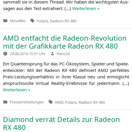
sam­melt sie in die­sem Thread. Wir haben die wich­tigs­ten Aus­
sa­gen aus den Test extra­hiert. (…)
Wei­ter­le­sen »
Tags:
Aktuelles
Polaris
,
Radeon RX 480
Veröffentlicht
in
AMD
entfacht die Radeon-Revolution
mit der Grafikkarte Radeon
RX
480
Verfasst
29.06.2016 15:51 Uhr
Nero24
von
Ein Quan­ten­sprung für das PC-Öko­sys­tem, Spie­ler und Spie­le­
ent­wick­ler: Mit der Rade­on
RX
480 defi­niert
AMD
per­fek­tes
Preis-Leis­tungs­ver­hält­nis in ihrer Klas­se neu und ermög­licht
anspruchs­vol­le Vir­tu­al Rea­li­ty-Erleb­nis­se für jeder­mann. (…)
Wei­ter­le­sen »
Tags:
Pressemitteilungen
AMD
,
Polaris
,
Radeon RX 480
Veröffentlicht
in
Diamond verrät Details zur Radeon
RX
480