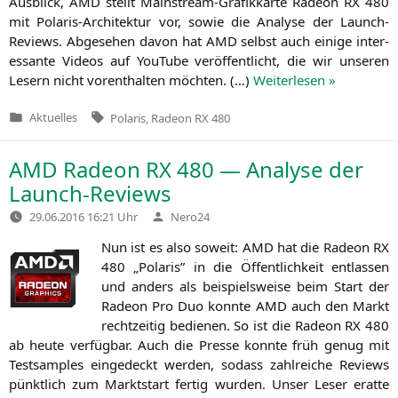
Aus­blick,
AMD
stellt Main­stream-Gra­fik­kar­te Rade­on
RX
480
mit Pola­ris-Archi­tek­tur vor, sowie die Ana­ly­se der Launch-
Reviews. Abge­se­hen davon hat
AMD
selbst auch eini­ge inter­
es­san­te Vide­os auf You­Tube ver­öf­fent­licht, die wir unse­ren
Lesern nicht vor­ent­hal­ten möch­ten. (…)
Wei­ter­le­sen »
Tags:
Aktuelles
Polaris
,
Radeon RX 480
Veröffentlicht
in
AMD
Radeon
RX
480 — Analyse der
Launch-Reviews
Verfasst
29.06.2016 16:21 Uhr
Nero24
von
Nun ist es also soweit:
AMD
hat die Rade­on
RX
480 „Pola­ris” in die Öffent­lich­keit ent­las­sen
und anders als bei­spiels­wei­se beim Start der
Rade­on Pro Duo konn­te
AMD
auch den Markt
recht­zei­tig bedie­nen. So ist die Rade­on
RX
480
ab heu­te ver­füg­bar. Auch die Pres­se konn­te früh genug mit
Test­samples ein­ge­deckt wer­den, sodass zahl­rei­che Reviews
pünkt­lich zum Markt­start fer­tig wur­den. Unser Leser erat­te