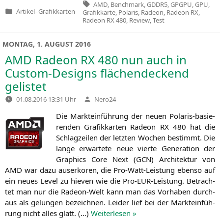
Tags:
AMD
,
Benchmark
,
GDDR5
,
GPGPU
,
GPU
,
Artikel
–
Grafikkarten
Grafikkarte
,
Polaris
,
Radeon
,
Radeon RX
,
Veröffentlicht
Radeon RX 480
,
Review
,
Test
in
MONTAG, 1. AUGUST 2016
AMD
Radeon
RX
480 nun auch in
Custom-Designs flächendeckend
gelistet
Verfasst
01.08.2016 13:31 Uhr
Nero24
von
Die Markt­ein­füh­rung der neu­en Pola­ris-basie­
ren­den Gra­fik­kar­ten Rade­on
RX
480 hat die
Schlag­zei­len der letz­ten Wochen bestimmt. Die
lan­ge erwar­te­te neue vier­te Gene­ra­ti­on der
Gra­phics Core Next (
GCN
) Archi­tek­tur von
AMD
war dazu aus­er­ko­ren, die Pro-Watt-Leis­tung eben­so auf
ein neu­es Level zu hie­ven wie die Pro-EUR-Leis­tung. Betrach­
tet man nur die Rade­on-Welt kann man das Vor­ha­ben durch­
aus als gelun­gen bezeich­nen. Lei­der lief bei der Markt­ein­füh­
rung nicht alles glatt. (…)
Wei­ter­le­sen »