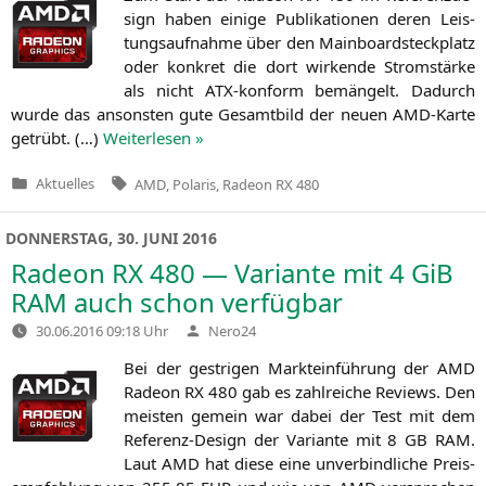
sign haben eini­ge Publi­ka­tio­nen deren Leis­
tungs­auf­nah­me über den Main­board­steck­platz
oder kon­kret die dort wir­ken­de Strom­stär­ke
als nicht ATX-kon­form bemän­gelt. Dadurch
wur­de das ansons­ten gute Gesamt­bild der neu­en AMD-Kar­te
getrübt. (…)
Wei­ter­le­sen »
Tags:
Aktuelles
AMD
,
Polaris
,
Radeon RX 480
Veröffentlicht
in
DONNERSTAG, 30. JUNI 2016
Radeon
RX
480 — Variante mit 4 GiB
RAM
auch schon verfügbar
Verfasst
30.06.2016 09:18 Uhr
Nero24
von
Bei der gest­ri­gen Markt­ein­füh­rung der
AMD
Rade­on
RX
480 gab es zahl­rei­che Reviews. Den
meis­ten gemein war dabei der Test mit dem
Refe­renz-Design der Vari­an­te mit 8
GB
RAM
.
Laut
AMD
hat die­se eine unver­bind­li­che Preis­