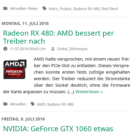
Tags:
Aktuelles
–
News
Nitro
,
Polaris
,
Radeon RX 480
,
Red Devil
Veröffentlicht
in
MONTAG, 11. JULI 2016
Radeon
RX
480:
AMD
bessert per
Treiber nach
Verfasst
11.07.2016 09:43 Uhr
Onkel_Dithmeyer
von
AMD
hat­te ver­spro­chen, mit einem neu­en Trei­
ber den PCIe-Slot zu ent­las­ten. Die­ses Ver­spre­
chen konn­te ers­ten Tests zufol­ge ein­ge­hal­ten
wer­den. Der Trei­ber redu­ziert die Strom­stär­ke
über den Sockel deut­lich, ohne die Firm­ware
der Kar­te anpas­sen zu müs­sen. (…)
Wei­ter­le­sen »
Tags:
Aktuelles
AMD
,
Radeon RX 480
Veröffentlicht
in
FREITAG, 8. JULI 2016
NVIDIA
: GeForce
GTX
1060 etwas