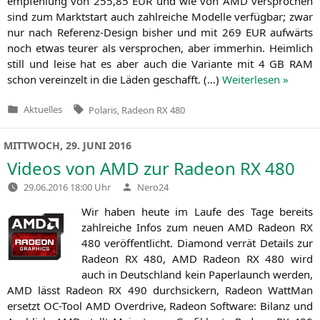
emp­feh­lung von 255,85
EUR
und wie von
AMD
ver­spro­chen
sind zum Markt­start auch zahl­rei­che Model­le ver­füg­bar; zwar
nur nach Refe­renz-Design bis­her und mit 269
EUR
auf­wärts
noch etwas teu­rer als ver­spro­chen, aber immer­hin. Heim­lich
still und lei­se hat es aber auch die Vari­an­te mit 4
GB
RAM
schon ver­ein­zelt in die Läden geschafft. (…)
Wei­ter­le­sen »
Tags:
Aktuelles
Polaris
,
Radeon RX 480
Veröffentlicht
in
MITTWOCH, 29. JUNI 2016
Videos von
AMD
zur Radeon
RX
480
Verfasst
29.06.2016 18:00 Uhr
Nero24
von
Wir haben heu­te im Lau­fe des Tage bereits
zahl­rei­che Infos zum neu­en
AMD
Rade­on
RX
480 ver­öf­fent­licht. Dia­mond ver­rät Details zur
Rade­on
RX
480,
AMD
Rade­on
RX
480 wird
auch in Deutsch­land kein Paper­launch wer­den,
AMD
lässt Rade­on
RX
490 durch­si­ckern, Rade­on Watt­Man
ersetzt OC-Tool
AMD
Over­dri­ve, Rade­on Soft­ware: Bilanz und