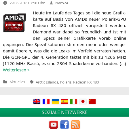
Verfasst
29.06.2016 07:56 Uhr
Nero24
von
Heu­te im Lau­fe des Tages soll die neue Gra­fik­
kar­te auf Basis von AMDs neu­er Pola­ris-GPU
Rade­on
RX
480 offi­zi­ell vor­ge­stellt wer­den.
Dia­mond war dabei so freund­lich und ist mit
den Specs sei­ner Gra­fik­kar­te vor­ab online
gegan­gen. Die Spe­zi­fi­ka­tio­nen stim­men mehr oder weni­ger
damit über­ein, was die die Leaks im Vor­feld ver­ra­ten hat­ten.
Die
GCN-GPU
der 4. Gene­ra­ti­on tak­tet mit bis zu 1266 MHz
(1120 MHz Basis), es sind 2304 Shader­ker­ne vor­han­den. (…)
Wei­ter­le­sen »
Tags:
Aktuelles
Arctic Islands
,
Polaris
,
Radeon RX 480
Veröffentlicht
in
SOZIALE NETZWERKE