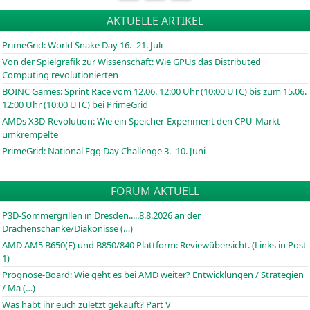
AKTUELLE ARTIKEL
PrimeGrid: World Snake Day 16.–21. Juli
Von der Spielgrafik zur Wissenschaft: Wie GPUs das Distributed
Computing revolutionierten
BOINC
Games: Sprint Race vom 12.06. 12:00 Uhr (10:00
UTC
) bis zum 15.06.
12:00 Uhr (10:00
UTC
) bei PrimeGrid
AMDs X3D-Revolution: Wie ein Speicher-Experiment den CPU-Markt
umkrempelte
PrimeGrid: National Egg Day Challenge 3.–10. Juni
FORUM AKTUELL
P3D-Sommergrillen in Dresden.....8.8.2026 an der
Drachenschänke/Diakonisse (…)
AMD AM5 B650(E) und B850/840 Plattform: Reviewübersicht. (Links in Post
1)
Prognose-Board: Wie geht es bei AMD weiter? Entwicklungen / Strategien
/ Ma (…)
Was habt ihr euch zuletzt gekauft? Part V