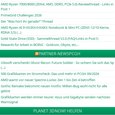
AMD Ryzen 7000/8000 (ZEN4, AM5, DDR5, PCIe 5.0) Reviewthread - Links in
Post 1
PrimeGrid Challenges 2026
Der "Was hört ihr gerade?"-Thread
AMD Ryzen AI 9 HX3XX/HX4XX Notebook & Mini PC (ZEN5 12/10 Kerne,
RDNA 3,5) (…)
Solid State Drive (SSD) - Sammelthread V2.0 (FAQ/Links in Post1)
Rewards für Arbeit in BOINC - Gridcoin, Obyte, etc...
PARTNER-NEWS
PCGH
Ubisoft verschenkt Ghost Recon: Future Soldier - So sichern Sie sich das Sp
(…)
500 Grafikkarten im Stromcheck: Das und mehr in PCGH 09/2026
AMD warnt vor neuer Spectre-Lücke: Zen 1 bis Zen 4 betroffen
Gothic Remake bekommt neuen Hotfix: Milten-Bug wohl nicht für alle
gelöst
Grafikkarten werden immer teurer: Asus und Gigabyte senden nächstes
Warnsignal
PLANET 3DNOW! HELFEN