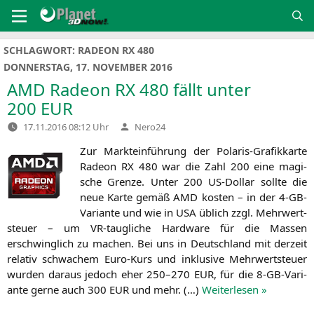
Zum
Inhalt
springen
SCHLAGWORT:
RADEON RX 480
DONNERSTAG, 17. NOVEMBER 2016
AMD
Radeon
RX
480 fällt unter
200
EUR
Verfasst
17.11.2016 08:12 Uhr
Nero24
von
Zur Markt­ein­füh­rung der Pola­ris-Gra­fik­kar­te
Rade­on
RX
480 war die Zahl 200 eine magi­
sche Gren­ze. Unter 200 US-Dol­lar soll­te die
neue Kar­te gemäß
AMD
kos­ten – in der 4‑GB-
Vari­an­te und wie in
USA
üblich zzgl. Mehr­wert­
steu­er – um VR-taug­li­che Hard­ware für die Mas­sen
erschwing­lich zu machen. Bei uns in Deutsch­land mit der­zeit
rela­tiv schwa­chem Euro-Kurs und inklu­si­ve Mehr­wert­steu­er
wur­den dar­aus jedoch eher 250–270
EUR
, für die 8‑GB-Vari­
an­te ger­ne auch 300
EUR
und mehr. (…)
Wei­ter­le­sen »