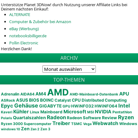
Unterstütze Planet 3DNow! durch Nutzung unserer Affiliate Links bei
Deinem nächsten Einkauf:
ALTERNATE
Computer & Zubehör bei Amazon
eBay (Werbung)
notebooksbilliger.de
Pollin Electronic
Herzlichen Dank!
ARCHIV
TOP-THEMEN
AMD
APU
AM4
Adrenalin
AIDA64
AMD-Mainboard-Datenbank
ASUS
BIOS
BOINC
CPU
Distributed Computing
Catalyst
ASRock
Gehäuse
Epyc
Intel
GIGABYTE
HWiNFO32
HWiNFO64
GPU
Kühler
Microsoft
NVIDIA
Mainboard
Kaveri
Linux
MSI
Pentathlon
Ryzen
Radeon
Quartalszahlen
Radeon Software
Review
Polaris
Treiber
Webwatch
Ryzen 3000
Windows
Supercomputer
TSMC
Vega
Zen
Zen 3
windows 10
Zen 2