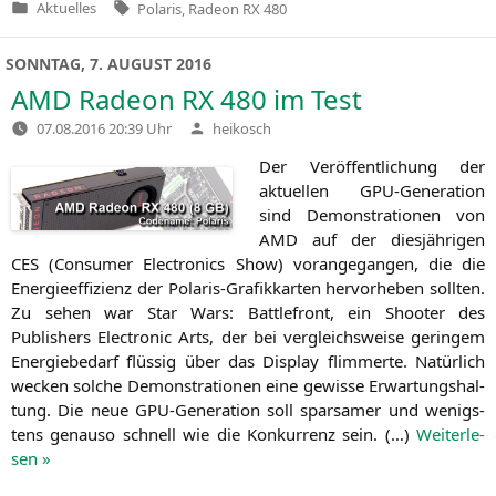
Tags:
Aktuelles
Polaris
,
Radeon RX 480
Veröffentlicht
in
SONNTAG, 7. AUGUST 2016
AMD
Radeon
RX
480 im Test
Verfasst
07.08.2016 20:39 Uhr
heikosch
von
Der Ver­öf­fent­li­chung der
aktu­el­len GPU-Gene­ra­ti­on
sind Demons­tra­tio­nen von
AMD
auf der dies­jäh­ri­gen
CES
(Con­su­mer Elec­tro­nics Show) vor­an­ge­gan­gen, die die
Ener­gie­ef­fi­zi­enz der Pola­ris-Gra­fik­kar­ten her­vor­he­ben soll­ten.
Zu sehen war Star Wars: Batt­le­front, ein Shoo­ter des
Publishers Elec­tro­nic Arts, der bei ver­gleichs­wei­se gerin­gem
Ener­gie­be­darf flüs­sig über das Dis­play flim­mer­te. Natür­lich
wecken sol­che Demons­tra­tio­nen eine gewis­se Erwar­tungs­hal­
tung. Die neue GPU-Gene­ra­ti­on soll spar­sa­mer und wenigs­
tens genau­so schnell wie die Kon­kur­renz sein. (…)
Wei­ter­le­
sen »