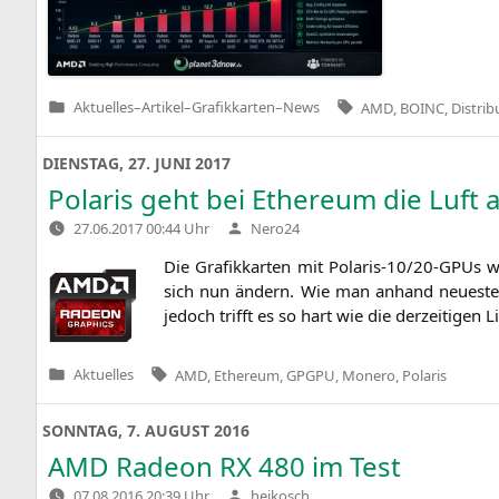
Tags:
Aktuelles
–
Artikel
–
Grafikkarten
–
News
AMD
,
BOINC
,
Distri
Veröffentlicht
in
DIENSTAG, 27. JUNI 2017
Polaris geht bei Ethereum die Luft
Verfasst
27.06.2017 00:44 Uhr
Nero24
von
Die Gra­fik­kar­ten mit Pola­ris-10/20-GPUs 
sich nun ändern. Wie man anhand neu­es­ter T
jedoch trifft es so hart wie die der­zei­ti­gen
Tags:
Aktuelles
AMD
,
Ethereum
,
GPGPU
,
Monero
,
Polaris
Veröffentlicht
in
SONNTAG, 7. AUGUST 2016
AMD
Radeon
RX
480 im Test
Verfasst
07.08.2016 20:39 Uhr
heikosch