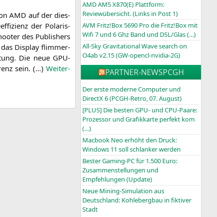
AMD AM5 X870(E) Plattform:
Reviewübersicht. (Links in Post 1)
 von
AMD
auf der dies­
­fi­zi­enz der Pola­ris-
AVM Fritz!Box 5690 Pro die Fritz!Box mit
Wifi 7 und 6 Ghz Band und DSL/Glas (…)
 Shoo­ter des Publishers
All-Sky Gravitational Wave search on
r das Dis­play flim­mer­
O4ab v2.15 (GW-opencl-nvidia-2G)
al­tung. Die neue GPU-
­renz sein. (…)
Wei­ter­
PARTNER-NEWS
PCGH
Der erste moderne Computer und
DirectX 6 (PCGH-Retro, 07. August)
[PLUS] Die besten GPU- und CPU-Paare:
Prozessor und Grafikkarte perfekt kom
(…)
Macbook Neo erhöht den Druck:
Windows 11 soll schlanker werden
Bester Gaming-PC für 1.500 Euro:
Zusammenstellungen und
Empfehlungen (Update)
Neue Mining-Simulation aus
Deutschland: Kohlebergbau in fiktiver
Stadt