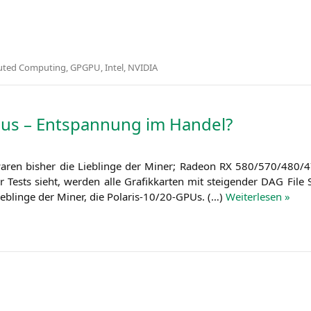
buted Computing
,
GPGPU
,
Intel
,
NVIDIA
 aus – Entspannung im Handel?
waren bis­her die Lieb­lin­ge der Miner; Rade­on
RX
580/570/480/47
ests sieht, wer­den alle Gra­fik­kar­ten mit stei­gen­der
DAG
File S
 Lieb­lin­ge der Miner, die Pola­ris-10/20-GPUs. (…)
Wei­ter­le­sen »