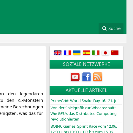
Suche
SOZIALE NETZWERKE
AKTUELLE ARTIKEL
n den legen­dä­ren
zu den KI-Mons­­tern
PrimeGrid: World Snake Day 16.–21. Juli
e­mei­ne Berech­nun­gen
Von der Spielgrafik zur Wissenschaft:
enigs­ten, was das für
Wie GPUs das Distributed Computing
revolutionierten
BOINC
Games: Sprint Race vom 12.06.
12:00 Uhr (10:00
UTC
) bis zum 15.06.