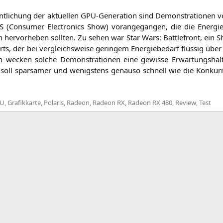
ent­li­chung der aktu­el­len GPU-Gene­ra­ti­on sind Demons­tra­tio­nen
S
(Con­su­mer Elec­tro­nics Show) vor­an­ge­gan­gen, die die Ener­gie­ef
ten her­vor­he­ben soll­ten. Zu sehen war Star Wars: Batt­le­front, ein
Arts, der bei ver­gleichs­wei­se gerin­gem Ener­gie­be­darf flüs­sig übe
ich wecken sol­che Demons­tra­tio­nen eine gewis­se Erwar­tungs­h
n soll spar­sa­mer und wenigs­tens genau­so schnell wie die Kon­kur
U
,
Grafikkarte
,
Polaris
,
Radeon
,
Radeon RX
,
Radeon RX 480
,
Review
,
Test