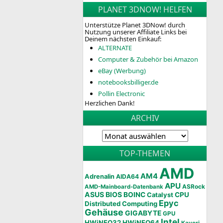
PLANET 3DNOW! HELFEN
Unterstütze Planet 3DNow! durch
Nutzung unserer Affiliate Links bei
Deinem nächsten Einkauf:
ALTERNATE
Computer & Zubehör bei Amazon
eBay (Werbung)
notebooksbilliger.de
Pollin Electronic
Herzlichen Dank!
ARCHIV
TOP-THEMEN
AMD
AM4
Adrenalin
AIDA64
APU
AMD-Mainboard-Datenbank
ASRock
ASUS
BIOS
BOINC
CPU
Catalyst
Epyc
Distributed Computing
Gehäuse
GIGABYTE
GPU
Intel
HWiNFO32
HWiNFO64