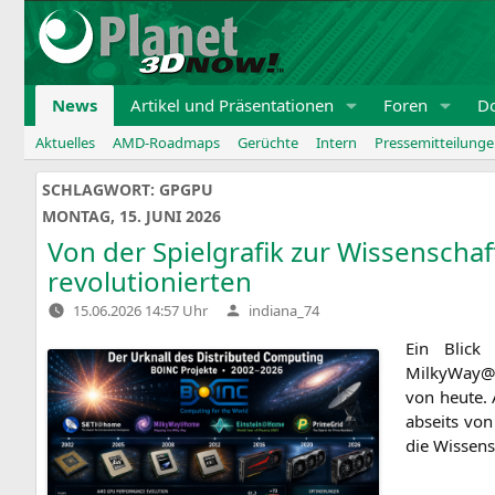
Zum
Inhalt
springen
News
Artikel und Präsentationen
Foren
D
Aktuelles
AMD-Roadmaps
Gerüchte
Intern
Pressemitteilung
SCHLAGWORT:
GPGPU
MONTAG, 15. JUNI 2026
Von der Spielgrafik zur Wissenscha
revolutionierten
Verfasst
15.06.2026 14:57 Uhr
indiana_74
von
Ein Blick
MilkyWay@H
von heu­te. 
abseits von
die Wis­sen­