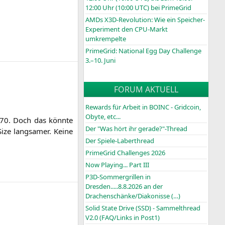
12:00 Uhr (10:00
UTC
) bei PrimeGrid
AMDs X3D-Revolution: Wie ein Speicher-
Experiment den CPU-Markt
umkrempelte
PrimeGrid: National Egg Day Challenge
3.–10. Juni
FORUM AKTUELL
Rewards für Arbeit in BOINC - Gridcoin,
Obyte, etc...
0. Doch das könn­te
Der "Was hört ihr gerade?"-Thread
ize lang­sa­mer. Kei­ne
Der Spiele-Laberthread
PrimeGrid Challenges 2026
Now Playing... Part III
P3D-Sommergrillen in
Dresden.....8.8.2026 an der
Drachenschänke/Diakonisse (…)
Solid State Drive (SSD) - Sammelthread
V2.0 (FAQ/Links in Post1)