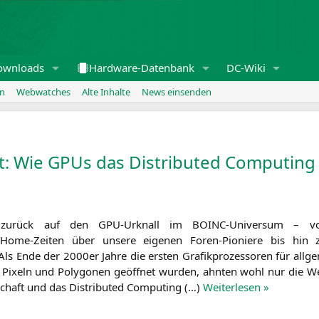
ownloads
Hardware-Datenbank
DC-Wiki
en
Webwatches
Alte Inhalte
News einsenden
ft: Wie GPUs das Distributed Computing
 zurück auf den GPU-Urknall im BOINC-Uni­­ver­­­sum – vo
ome-Zeiten über unse­re eige­nen Foren-Pio­­nie­­re bis hin 
Als Ende der 2000er Jah­re die ers­ten Gra­fik­pro­zes­so­ren für all­g
 Pixeln und Poly­go­nen geöff­net wur­den, ahn­ten wohl nur die W
schaft und das Dis­tri­bu­ted Com­pu­ting (…)
Wei­ter­le­sen »