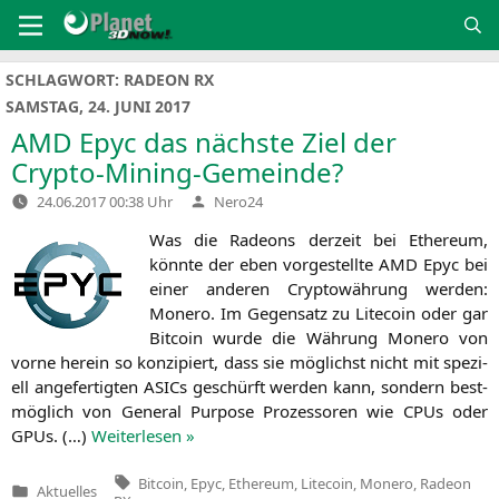
Zum
Inhalt
springen
SCHLAGWORT:
RADEON RX
SAMSTAG, 24. JUNI 2017
AMD
Epyc das nächste Ziel der
Crypto-Mining-Gemeinde?
Verfasst
24.06.2017 00:38 Uhr
Nero24
von
Was die Rade­ons der­zeit bei Ethe­re­um,
könn­te der eben vor­ge­stell­te
AMD
Epyc bei
einer ande­ren Cryp­to­wäh­rung wer­den:
Mone­ro. Im Gegen­satz zu Lite­co­in oder gar
Bit­co­in wur­de die Wäh­rung Mone­ro von
vor­ne her­ein so kon­zi­piert, dass sie mög­lichst nicht mit spe­zi­
ell ange­fer­tig­ten ASICs geschürft wer­den kann, son­dern best­
mög­lich von Gene­ral Pur­po­se Pro­zes­so­ren wie CPUs oder
GPUs. (…)
Wei­ter­le­sen »
Tags:
Bitcoin
,
Epyc
,
Ethereum
,
Litecoin
,
Monero
,
Radeon
Aktuelles
Veröffentlicht