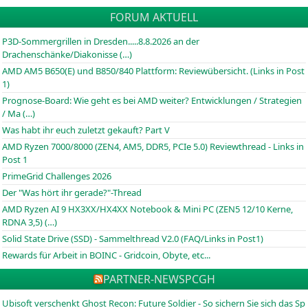
FORUM AKTUELL
P3D-Sommergrillen in Dresden.....8.8.2026 an der
Drachenschänke/Diakonisse (…)
AMD AM5 B650(E) und B850/840 Plattform: Reviewübersicht. (Links in Post
1)
Prognose-Board: Wie geht es bei AMD weiter? Entwicklungen / Strategien
/ Ma (…)
Was habt ihr euch zuletzt gekauft? Part V
AMD Ryzen 7000/8000 (ZEN4, AM5, DDR5, PCIe 5.0) Reviewthread - Links in
Post 1
PrimeGrid Challenges 2026
Der "Was hört ihr gerade?"-Thread
AMD Ryzen AI 9 HX3XX/HX4XX Notebook & Mini PC (ZEN5 12/10 Kerne,
RDNA 3,5) (…)
Solid State Drive (SSD) - Sammelthread V2.0 (FAQ/Links in Post1)
Rewards für Arbeit in BOINC - Gridcoin, Obyte, etc...
PARTNER-NEWS
PCGH
Ubisoft verschenkt Ghost Recon: Future Soldier - So sichern Sie sich das Sp