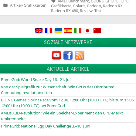
AMD
,
Benchmark
,
GDDR5
,
GPGPU
,
GPU
,
Artikel
–
Grafikkarten
Grafikkarte
,
Polaris
,
Radeon
,
Radeon RX
,
Veröffentlicht
Radeon RX 480
,
Review
,
Test
in
SOZIALE NETZWERKE
AKTUELLE ARTIKEL
PrimeGrid: World Snake Day 16.–21. Juli
Von der Spielgrafik zur Wissenschaft: Wie GPUs das Distributed
Computing revolutionierten
BOINC
Games: Sprint Race vom 12.06. 12:00 Uhr (10:00
UTC
) bis zum 15.06.
12:00 Uhr (10:00
UTC
) bei PrimeGrid
AMDs X3D-Revolution: Wie ein Speicher-Experiment den CPU-Markt
umkrempelte
PrimeGrid: National Egg Day Challenge 3.–10. Juni