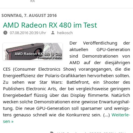
RX
in
SONNTAG, 7. AUGUST 2016
AMD
Radeon
RX
480 im Test
Verfasst
07.08.2016 20:39 Uhr
heikosch
von
Der Ver­öf­fent­li­chung der
aktu­el­len GPU-Gene­ra­ti­on
sind Demons­tra­tio­nen von
AMD
auf der dies­jäh­ri­gen
CES
(Con­su­mer Elec­tro­nics Show) vor­an­ge­gan­gen, die die
Ener­gie­ef­fi­zi­enz der Pola­ris-Gra­fik­kar­ten her­vor­he­ben soll­ten.
Zu sehen war Star Wars: Batt­le­front, ein Shoo­ter des
Publishers Elec­tro­nic Arts, der bei ver­gleichs­wei­se gerin­gem
Ener­gie­be­darf flüs­sig über das Dis­play flim­mer­te. Natür­lich
wecken sol­che Demons­tra­tio­nen eine gewis­se Erwar­tungs­hal­
tung. Die neue GPU-Gene­ra­ti­on soll spar­sa­mer und wenigs­
tens genau­so schnell wie die Kon­kur­renz sein. (…)
Wei­ter­le­
sen »
Tags: