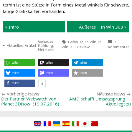
ter­hin ist eine Stüt­ze in Form eines Metall­win­kels für schwe­re,
lan­ge Gra­fik­kar­ten vorhanden.
« Intro
Äuße­res ‒ In Win 303 »
Tags:
Gehäuse,
Gehäuse
,
In Win
,
In
1
Aktuelles
–
Artikel
–
Kühlung,
z
Win 303
,
Review
Kommentar
Veröffentlicht
Netzteile
Te
in
3
J
I
teilen
teilen
teilen
W
‒
teilen
teilen
teilen
I
W
3
teilen
M
T
Beitragsnavigation
Vorherige
Vorherige News
Nächste News
m
News:
Der Partner-Webwatch von
AMD
schafft Umsatzsprung —
Planet 3DNow! (19.07.2016)
Aktie legt zu