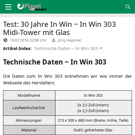
Zum
Inhalt
springen
Test: 30 Jahre In Win ‒ In Win 303
Midi-Tower mit Glas
Verfasst
19.07.2016 22:08 Uhr
Jörg Heptner
von
Technische Daten ‒ In Win 303
Artikel-Index:
Technische Daten ‒ In Win 303
Die Daten zum In Win 303 ent­neh­men wir wie immer der
Web­sei­te des Herstellers:
Modell­na­me
In Win 303
2x 3,5 Zoll (intern)
Lauf­werk­schäch­te
2x 2,5 Zoll (intern)
Abmes­sun­gen
215 x 500 x 480 mm (Brei­te, Höhe, Tiefe)
Mate­ri­al
Stahl, gehär­te­tes Glas