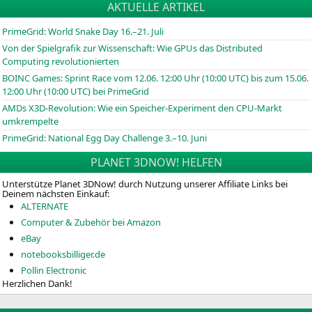
AKTUELLE ARTIKEL
PrimeGrid: World Snake Day 16.–21. Juli
Von der Spielgrafik zur Wissenschaft: Wie GPUs das Distributed
Computing revolutionierten
BOINC
Games: Sprint Race vom 12.06. 12:00 Uhr (10:00
UTC
) bis zum 15.06.
12:00 Uhr (10:00
UTC
) bei PrimeGrid
AMDs X3D-Revolution: Wie ein Speicher-Experiment den CPU-Markt
umkrempelte
PrimeGrid: National Egg Day Challenge 3.–10. Juni
PLANET 3DNOW! HELFEN
Unterstütze Planet 3DNow! durch Nutzung unserer Affiliate Links bei
Deinem nächsten Einkauf:
ALTERNATE
Computer & Zubehör bei Amazon
eBay
notebooksbilliger.de
Pollin Electronic
Herzlichen Dank!