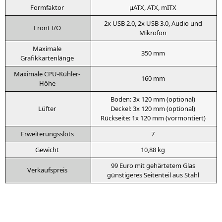
Form­fak­tor
µATX,
ATX
, mITX
2x
USB
2.0, 2x
USB
3.0, Audio und
Front I/O
Mikrofon
Maxi­ma­le
350 mm
Grafikkartenlänge
Maxi­ma­le CPU-Kühler-
160 mm
Höhe
Boden: 3x 120 mm (optio­nal)
Lüf­ter
Deckel: 3x 120 mm (optio­nal)
Rück­sei­te: 1x 120 mm (vor­mon­tiert)
Erwei­te­rungs­slots
7
Gewicht
10,88 kg
99 Euro mit gehär­te­tem Glas
Ver­kaufs­preis
güns­ti­ge­res Sei­ten­teil aus Stahl