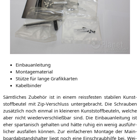
Ein­bau­an­lei­tung
Mon­ta­ge­ma­te­ri­al
Stüt­ze für lan­ge Grafikkarten
Kabel­bin­der
Sämt­li­ches Zube­hör ist in einem reiss­fes­ten sta­bi­len Kunst­
stoff­beu­tel mit Zip-Ver­schluss unter­ge­bracht. Die Schrau­ben
zusätz­lich noch ein­mal in klei­ne­ren Kunst­stoff­beu­teln, wel­che
aber nicht wie­der­ver­schließ­bar sind. Die Ein­bau­an­lei­tung ist
eher spar­ta­nisch gehal­ten und hät­te ruhig ein wenig aus­führ­
li­cher aus­fal­len kön­nen. Zur ein­fa­che­ren Mon­ta­ge der Main­
board­ab­stands­hal­ter liegt noch eine Ein­schraub­hil­fe bei. Wei­