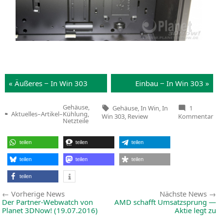
« Äuße­res ‒ In Win 303
Ein­bau ‒ In Win 303 »
Tags:
Gehäuse,
Gehäuse
,
In Win
,
In
1
Aktuelles
–
Artikel
–
Kühlung,
z
Win 303
,
Review
Kommentar
Veröffentlicht
Netzteile
Te
in
3
J
I
teilen
teilen
teilen
W
‒
teilen
teilen
teilen
I
W
3
teilen
M
T
Beitragsnavigation
Vorherige
Vorherige News
Nächste News
m
News:
Der Partner-Webwatch von
AMD
schafft Umsatzsprung —
Planet 3DNow! (19.07.2016)
Aktie legt zu