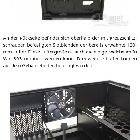
An der Rück­sei­te befin­det sich ober­halb der mit Kreuz­schlitz­
schrau­ben befes­tig­ten Slot­blen­den der bereits erwähn­te 120-
mm-Lüf­ter. Die­se Lüf­ter­grö­ße ist auch die eini­ge, wel­che im In
Win 303 mon­tiert wer­den kann. Drei wei­te­re Lüf­ter kön­nen
auf dem Gehäu­se­bo­den befes­tigt werden.