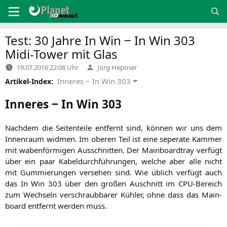
Zum
Inhalt
springen
Test: 30 Jahre In Win ‒ In Win 303
Midi-Tower mit Glas
Verfasst
19.07.2016 22:08 Uhr
Jörg Heptner
von
Inneres ‒ In Win 303
Artikel-Index:
Inneres ‒ In Win 303
Nach­dem die Sei­ten­tei­le ent­fernt sind, kön­nen wir uns dem
Innen­raum wid­men. Im obe­ren Teil ist eine sepe­ra­te Kam­mer
mit waben­för­mi­gen Aus­schnit­ten. Der Main­board­tray ver­fügt
über ein paar Kabel­durch­füh­run­gen, wel­che aber alle nicht
mit Gum­mie­run­gen ver­se­hen sind. Wie üblich ver­fügt auch
das In Win 303 über den gro­ßen Aus­chnitt im CPU-Bereich
zum Wech­seln ver­schraub­ba­rer Küh­ler, ohne dass das Main­
board ent­fernt wer­den muss.