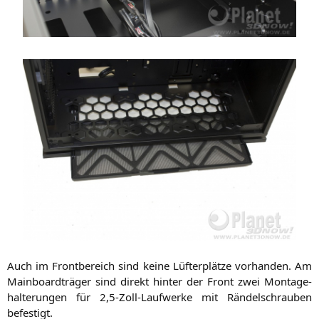
Auch im Front­be­reich sind kei­ne Lüf­ter­plät­ze vor­han­den. Am
Main­board­trä­ger sind direkt hin­ter der Front zwei Mon­ta­ge­
hal­te­run­gen für 2,5‑Zoll-Laufwerke mit Rän­del­schrau­ben
befestigt.