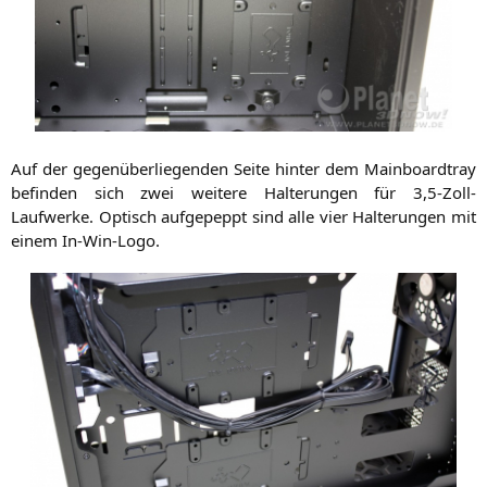
Auf der gegen­über­lie­gen­den Sei­te hin­ter dem Main­board­tray
befin­den sich zwei wei­te­re Hal­te­run­gen für 3,5‑Zoll-
Laufwerke. Optisch auf­ge­peppt sind alle vier Hal­te­run­gen mit
einem In-Win-Logo.