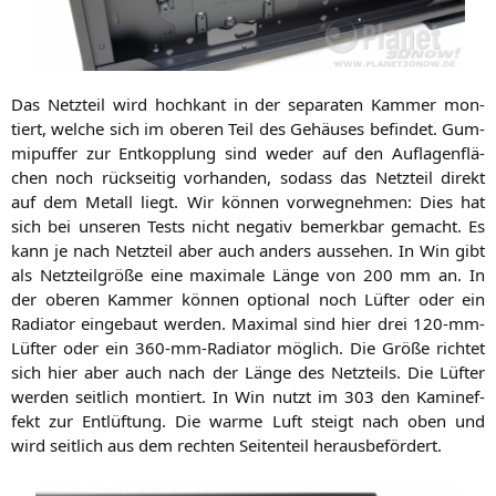
Das Netz­teil wird hoch­kant in der sepa­ra­ten Kam­mer mon­
tiert, wel­che sich im obe­ren Teil des Gehäu­ses befin­det. Gum­
mi­puf­fer zur Ent­kopp­lung sind weder auf den Auf­la­gen­flä­
chen noch rück­sei­tig vor­han­den, sodass das Netz­teil direkt
auf dem Metall liegt. Wir kön­nen vor­weg­neh­men: Dies hat
sich bei unse­ren Tests nicht nega­tiv bemerk­bar gemacht. Es
kann je nach Netz­teil aber auch anders aus­se­hen. In Win gibt
als Netz­teil­grö­ße eine maxi­ma­le Län­ge von 200 mm an. In
der obe­ren Kam­mer kön­nen optio­nal noch Lüf­ter oder ein
Radia­tor ein­ge­baut wer­den. Maxi­mal sind hier drei 120-mm-
Lüf­ter oder ein 360-mm-Radia­tor mög­lich. Die Grö­ße rich­tet
sich hier aber auch nach der Län­ge des Netz­teils. Die Lüf­ter
wer­den seit­lich mon­tiert. In Win nutzt im 303 den Kamin­ef­
fekt zur Ent­lüf­tung. Die war­me Luft steigt nach oben und
wird seit­lich aus dem rech­ten Sei­ten­teil herausbefördert.