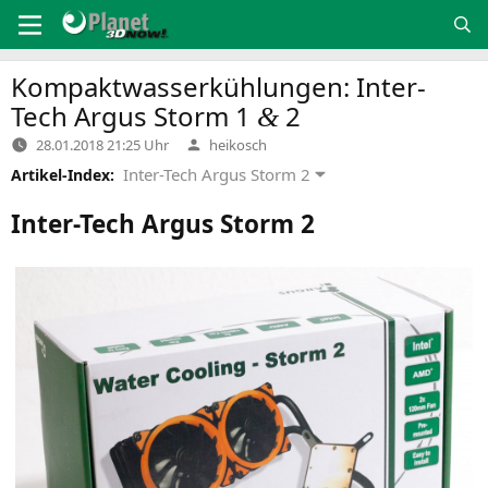
Zum
Inhalt
springen
Kompaktwasserkühlungen: Inter-
Tech Argus Storm 1
2
&
Verfasst
28.01.2018 21:25 Uhr
heikosch
von
Inter-Tech Argus Storm 2
Artikel-Index:
Inter-Tech Argus Storm 2