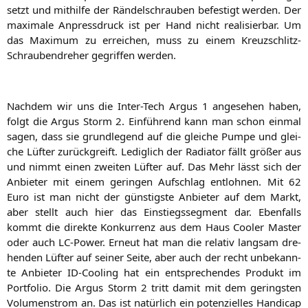
setzt und mit­hil­fe der Rän­del­schrau­ben befes­tigt wer­den. Der
maxi­ma­le Anpress­druck ist per Hand nicht rea­li­sier­bar. Um
das Maxi­mum zu errei­chen, muss zu einem Kreuz­schlitz-
Schrau­ben­dre­her gegrif­fen werden.
Nach­dem wir uns die Inter-Tech Argus 1 ange­se­hen haben,
folgt die Argus Storm 2. Ein­füh­rend kann man schon ein­mal
sagen, dass sie grund­le­gend auf die glei­che Pum­pe und glei­
che Lüf­ter zurück­greift. Ledig­lich der Radia­tor fällt grö­ßer aus
und nimmt einen zwei­ten Lüf­ter auf. Das Mehr lässt sich der
Anbie­ter mit einem gerin­gen Auf­schlag ent­loh­nen. Mit 62
Euro ist man nicht der güns­tigs­te Anbie­ter auf dem Markt,
aber stellt auch hier das Ein­stiegs­seg­ment dar. Eben­falls
kommt die direk­te Kon­kur­renz aus dem Haus Coo­ler Mas­ter
oder auch LC-Power. Erneut hat man die rela­tiv lang­sam dre­
hen­den Lüf­ter auf sei­ner Sei­te, aber auch der recht unbe­kann­
te Anbie­ter ID-Coo­ling hat ein ent­spre­chen­des Pro­dukt im
Port­fo­lio. Die Argus Storm 2 tritt damit mit dem gerings­ten
Volu­men­strom an. Das ist natür­lich ein poten­zi­el­les Han­di­cap