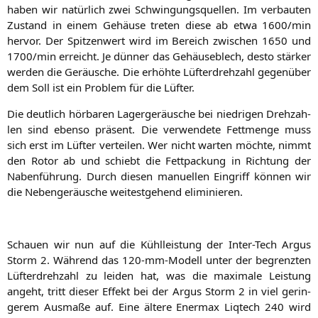
haben wir natür­lich zwei Schwin­gungs­quel­len. Im ver­bau­ten
Zustand in einem Gehäu­se tre­ten die­se ab etwa 1600/min
her­vor. Der Spit­zen­wert wird im Bereich zwi­schen 1650 und
1700/min erreicht. Je dün­ner das Gehäu­se­blech, des­to stär­ker
wer­den die Geräu­sche. Die erhöh­te Lüf­ter­dreh­zahl gegen­über
dem Soll ist ein Pro­blem für die Lüfter.
Die deut­lich hör­ba­ren Lager­ge­räu­sche bei nied­ri­gen Dreh­zah­
len sind eben­so prä­sent. Die ver­wen­de­te Fett­men­ge muss
sich erst im Lüf­ter ver­tei­len. Wer nicht war­ten möch­te, nimmt
den Rotor ab und schiebt die Fett­pa­ckung in Rich­tung der
Naben­füh­rung. Durch die­sen manu­el­len Ein­griff kön­nen wir
die Neben­ge­räu­sche wei­test­ge­hend eliminieren.
Schau­en wir nun auf die Kühl­leis­tung der Inter-Tech Argus
Storm 2. Wäh­rend das 120-mm-Modell unter der begrenz­ten
Lüf­ter­dreh­zahl zu lei­den hat, was die maxi­ma­le Leis­tung
angeht, tritt die­ser Effekt bei der Argus Storm 2 in viel gerin­
ge­rem Aus­ma­ße auf. Eine älte­re Ener­max Liq­tech 240 wird