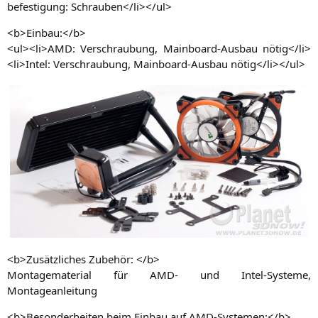
be­fes­ti­gung: Schrauben</li></ul>
<b>Einbau:</b>
<ul><li>
AMD
: Ver­schrau­bung, Main­board-Aus­bau nötig</li>
<li>Intel: Ver­schrau­bung, Main­board-Aus­bau nötig</li></ul>
<b>Zusätzliches Zube­hör: </b>
Mon­ta­ge­ma­te­ri­al für
AMD-
und Intel-Sys­te­me,
Montageanleitung
<b>Besonderheiten beim Ein­bau auf AMD-Systemen:</b>