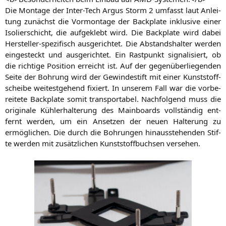
Die Mon­ta­ge der Inter-Tech Argus Storm 2 umfasst laut Anlei­
tung zunächst die Vor­mon­ta­ge der Back­p­la­te inklu­si­ve einer
Iso­lier­schicht, die auf­ge­klebt wird. Die Back­p­la­te wird dabei
Her­stel­ler-spe­zi­fisch aus­ge­rich­tet. Die Abstands­hal­ter wer­den
ein­ge­steckt und aus­ge­rich­tet. Ein Rast­punkt signa­li­siert, ob
die rich­ti­ge Posi­ti­on erreicht ist. Auf der gegen­über­lie­gen­den
Sei­te der Boh­rung wird der Gewin­de­stift mit einer Kunst­stoff­
schei­be wei­test­ge­hend fixiert. In unse­rem Fall war die vor­be­
rei­te­te Back­p­la­te somit trans­por­ta­bel. Nach­fol­gend muss die
ori­gi­na­le Küh­ler­hal­te­rung des Main­boards voll­stän­dig ent­
fernt wer­den, um ein Anset­zen der neu­en Hal­te­rung zu
ermög­li­chen. Die durch die Boh­run­gen hin­aus­ste­hen­den Stif­
te wer­den mit zusätz­li­chen Kunst­stoff­buch­sen versehen.