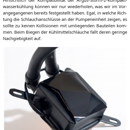
was­ser­küh­lung kön­nen wir nur wie­der­ho­len, was wir im Vor­
an­ge­gan­ge­nen bereits fest­ge­stellt haben. Egal, in wel­che Rich­
tung die Schlauch­an­schlüs­se an der Pum­pen­ein­heit zei­gen, es
soll­te zu kei­nen Kol­li­sio­nen mit umlie­gen­den Bau­tei­len kom­
men. Beim Bie­gen der Kühl­mit­tel­schläu­che fällt deren gerin­ge
Nach­gie­big­keit auf.