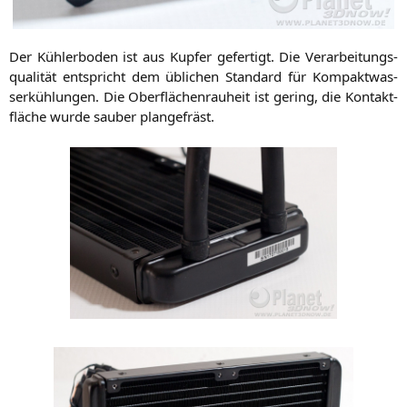
Der Küh­ler­bo­den ist aus Kup­fer gefer­tigt. Die Ver­ar­bei­tungs­
qua­li­tät ent­spricht dem übli­chen Stan­dard für Kom­pakt­was­
ser­küh­lun­gen. Die Ober­flä­chen­rau­heit ist gering, die Kon­takt­
flä­che wur­de sau­ber plangefräst.