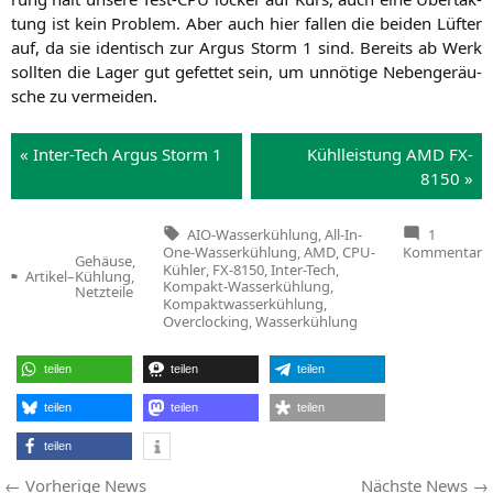
tung ist kein Pro­blem. Aber auch hier fal­len die bei­den Lüf­ter
auf, da sie iden­tisch zur Argus Storm 1 sind. Bereits ab Werk
soll­ten die Lager gut gefet­tet sein, um unnö­ti­ge Neben­ge­räu­
sche zu vermeiden.
« Inter-Tech Argus Storm 1
Kühl­leis­tung
AMD
FX-
8150
»
Tags:
AIO-Wasserkühlung
,
All-In-
1
z
One-Wasserkühlung
,
AMD
,
CPU-
Kommentar
Gehäuse,
K
Kühler
,
FX-8150
,
Inter-Tech
,
Artikel
–
Kühlung,
In
Veröffentlicht
Kompakt-Wasserkühlung
,
Netzteile
T
in
Kompaktwasserkühlung
,
A
Overclocking
,
Wasserkühlung
S
1
&
teilen
teilen
teilen
teilen
teilen
teilen
teilen
Beitragsnavigation
Vorherige
Vorherige News
Nächste News