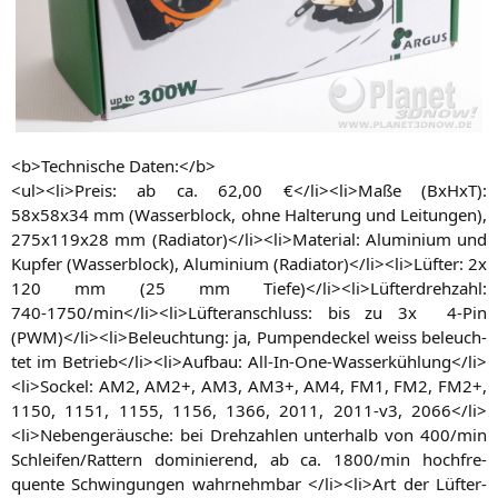
<b>Technische Daten:</b>
<ul><li>Preis: ab ca. 62,00 €</li><li>Maße (BxHxT):
58x58x34 mm (Was­ser­block, ohne Hal­te­rung und Lei­tun­gen),
275x119x28 mm (Radiator)</li><li>Material: Alu­mi­ni­um und
Kup­fer (Was­ser­block), Alu­mi­ni­um (Radiator)</li><li>Lüfter: 2x
120 mm (25 mm Tiefe)</li><li>Lüfterdrehzahl:
740‑1750/min</li><li>Lüfteranschluss: bis zu 3x 4‑Pin
(
PWM
)</li><li>Beleuchtung: ja, Pum­pen­de­ckel weiss beleuch­
tet im Betrieb</li><li>Aufbau: All-In-One-Wasserkühlung</li>
<li>Sockel:
AM2
,
AM2
+,
AM3
,
AM3
+,
AM4
,
FM1
,
FM2
,
FM2
+,
1150, 1151, 1155, 1156, 1366, 2011, 2011-v3, 2066</li>
<li>Nebengeräusche: bei Dreh­zah­len unter­halb von 400/min
Schleifen/Rattern domi­nie­rend, ab ca. 1800/min hoch­fre­
quen­te Schwin­gun­gen wahr­nehm­bar </li><li>Art der Lüf­ter­