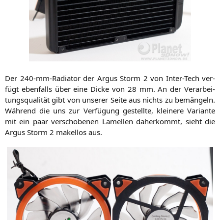
Der 240-mm-Radia­tor der Argus Storm 2 von Inter-Tech ver­
fügt eben­falls über eine Dicke von 28 mm. An der Ver­ar­bei­
tungs­qua­li­tät gibt von unse­rer Sei­te aus nichts zu bemän­geln.
Wäh­rend die uns zur Ver­fü­gung gestell­te, klei­ne­re Vari­an­te
mit ein paar ver­scho­be­nen Lamel­len daher­kommt, sieht die
Argus Storm 2 makel­los aus.