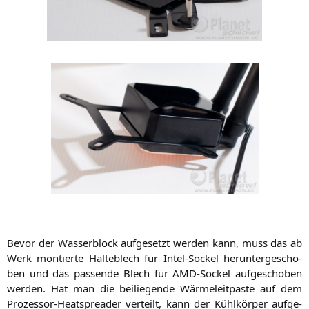
Bevor der Was­ser­block auf­ge­setzt wer­den kann, muss das ab
Werk mon­tier­te Hal­te­blech für Intel-Sockel her­un­ter­ge­scho­
ben und das pas­sen­de Blech für AMD-Sockel auf­ge­scho­ben
wer­den. Hat man die bei­lie­gen­de Wär­me­leit­pas­te auf dem
Pro­zes­sor-Heat­s­prea­der ver­teilt, kann der Kühl­kör­per auf­ge­