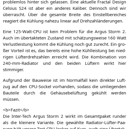
pro­blem­los hin­ter sich gelas­sen. Eine aktu­el­le Frac­tal Design
Cel­si­us
S24
ist aber ein ande­res Kali­ber. Den­noch sind wir
über­rascht. Über die gesam­te Brei­te des Ein­stell­be­rei­ches
reagiert die Küh­lung nahe­zu line­ar auf Drehzahländerungen.
Eine 125-Watt-CPU ist kein Pro­blem für die Argus Storm 2.
Auch im über­tak­te­ten Zustand mit schät­zungs­wei­se 160 Watt
Ver­lust­leis­tung kommt die Küh­lung noch gut zurecht. Ein gro­
ßer Vor­teil ist es, das bereits eine hohe Kühl­leis­tung bei nied­
ri­gen Lüf­ter­dreh­zah­len erreicht wird. Die Kom­bi­na­ti­on von
240-mm-Radia­tor und den bei­den Lüf­tern wirkt hier
stimmiger.
Auf­grund der Bau­wei­se ist im Nor­mal­fall kein direk­ter Luft­
zug auf den CPU-Sockel vor­han­den, sodass die umlie­gen­den
Bau­tei­le durch die Gehäu­se­be­lüf­tung gekühlt wer­den
müssen.
<b>Fazit</b>
Die Inter-Tech Argus Storm 2 wirkt im Gesamt­pa­ket run­der
als die klei­ne­re Vari­an­te. Die gewähl­te Radia­tor-Lüf­ter-Paa­
rung hält unse­re Test-CPU locker auf Kurs, auch eine Über­tak­