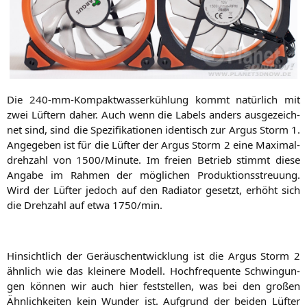
Die 240-mm-Kom­pakt­was­ser­küh­lung kommt natür­lich mit
zwei Lüf­tern daher. Auch wenn die Labels anders aus­ge­zeich­
net sind, sind die Spe­zi­fi­ka­tio­nen iden­tisch zur Argus Storm 1.
Ange­ge­ben ist für die Lüf­ter der Argus Storm 2 eine Maxi­mal­
dreh­zahl von 1500/Minute. Im frei­en Betrieb stimmt die­se
Anga­be im Rah­men der mög­li­chen Pro­duk­ti­ons­streu­ung.
Wird der Lüf­ter jedoch auf den Radia­tor gesetzt, erhöht sich
die Dreh­zahl auf etwa 1750/min.
Hin­sicht­lich der Geräusch­ent­wick­lung ist die Argus Storm 2
ähn­lich wie das klei­ne­re Modell. Hoch­fre­quen­te Schwin­gun­
gen kön­nen wir auch hier fest­stel­len, was bei den gro­ßen
Ähn­lich­kei­ten kein Wun­der ist. Auf­grund der bei­den Lüf­ter