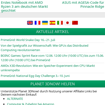
News:
Erstes Notebook mit
AMD
ASUS
mit AGESA-Code für
Ryzen 3 am deutschen Markt
Pinnacle Ridge
gesichtet
AKTUELLE ARTIKEL
PrimeGrid: World Snake Day 16.–21. Juli
Von der Spielgrafik zur Wissenschaft: Wie GPUs das Distributed
Computing revolutionierten
BOINC
Games: Sprint Race vom 12.06. 12:00 Uhr (10:00
UTC
) bis zum 15.06.
12:00 Uhr (10:00
UTC
) bei PrimeGrid
AMDs X3D-Revolution: Wie ein Speicher-Experiment den CPU-Markt
umkrempelte
PrimeGrid: National Egg Day Challenge 3.–10. Juni
PLANET 3DNOW! HELFEN
Unterstütze Planet 3DNow! durch Nutzung unserer Affiliate Links bei
Deinem nächsten Einkauf:
ALTERNATE
Computer & Zubehör bei Amazon