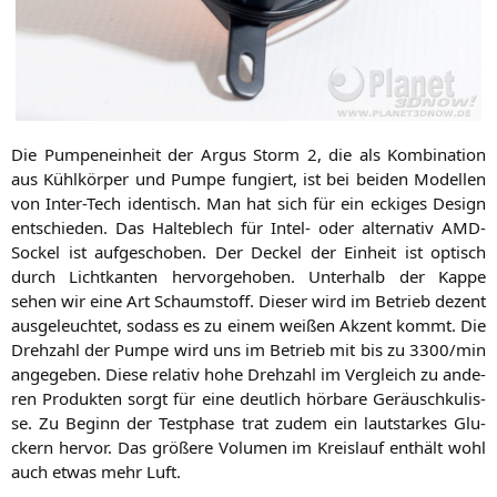
Die Pum­pen­ein­heit der Argus Storm 2, die als Kom­bi­na­ti­on
aus Kühl­kör­per und Pum­pe fun­giert, ist bei bei­den Model­len
von Inter-Tech iden­tisch. Man hat sich für ein ecki­ges Design
ent­schie­den. Das Hal­te­blech für Intel- oder alter­na­tiv AMD-
Sockel ist auf­ge­scho­ben. Der Deckel der Ein­heit ist optisch
durch Licht­kan­ten her­vor­ge­ho­ben. Unter­halb der Kap­pe
sehen wir eine Art Schaum­stoff. Die­ser wird im Betrieb dezent
aus­ge­leuch­tet, sodass es zu einem wei­ßen Akzent kommt. Die
Dreh­zahl der Pum­pe wird uns im Betrieb mit bis zu 3300/min
ange­ge­ben. Die­se rela­tiv hohe Dreh­zahl im Ver­gleich zu ande­
ren Pro­duk­ten sorgt für eine deut­lich hör­ba­re Geräusch­ku­lis­
se. Zu Beginn der Test­pha­se trat zudem ein laut­star­kes Glu­
ckern her­vor. Das grö­ße­re Volu­men im Kreis­lauf ent­hält wohl
auch etwas mehr Luft.