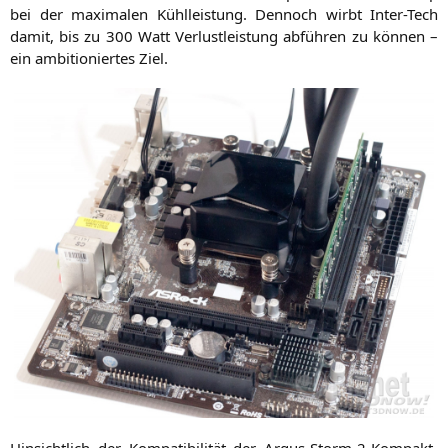
bei der maxi­ma­len Kühl­leis­tung. Den­noch wirbt Inter-Tech
damit, bis zu 300 Watt Ver­lust­leis­tung abfüh­ren zu kön­nen –
ein ambi­tio­nier­tes Ziel.
Hin­sicht­lich der Kom­pa­ti­bi­li­tät der Argus-Storm-2-Kom­pakt­