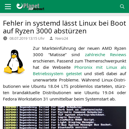
Zum
Inhalt
springen
Fehler in systemd lässt Linux bei Boot
auf Ryzen 3000 abstürzen
Verfasst
08.07.2019 13:15 Uhr
Nero24
von
Zur Markt­ein­füh­rung der neu­en
AMD
Ryzen
3000 “Matis­se” sind
zahl­rei­che Reviews
erschie­nen. Pas­send zum The­men­schwer­punkt
hat die Web­sei­te
Pho­ro­nix mit Linux als
Betriebs­sys­tem getes­tet
und stieß dabei auf
uner­war­te­te Pro­ble­me. Wäh­rend Linux-Dis­tri­
bu­tio­nen wie Ubun­tu 18.04
LTS
pro­blem­los star­te­ten, stürz­
ten brand­ak­tu­el­le Dis­tri­bu­tio­nen wie Ubun­tu 19.04 oder
Fedo­ra Work­sta­tion 31 unmit­tel­bar beim Sys­tem­start ab.