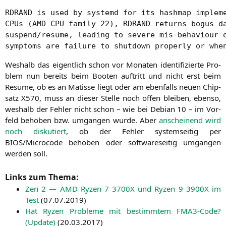
RDRAND is used by systemd for its hashmap impleme
CPUs (AMD CPU family 22), RDRAND returns bogus da
suspend/resume, leading to severe mis-behaviour o
symptoms are failure to shutdown properly or whe
Wes­halb das eigent­lich schon vor Mona­ten iden­ti­fi­zier­te Pro­
blem nun bereits beim Boo­ten auf­tritt und nicht erst beim
Resu­me, ob es an Matis­se liegt oder am eben­falls neu­en Chip­
satz
X570
, muss an die­ser Stel­le noch offen blei­ben, eben­so,
wes­halb der Feh­ler nicht schon – wie bei Debi­an 10 – im Vor­
feld beho­ben bzw. umgan­gen wur­de. Aber
anschei­nend wird
noch dis­ku­tiert
, ob der Feh­ler sys­tem­sei­tig per
BIOS
/Microcode beho­ben oder soft­ware­sei­tig umgan­gen
wer­den soll.
Links zum Thema:
Zen 2 —
AMD
Ryzen 7
3700X
und Ryzen 9
3900X
im
Test
(
07.07.2019
)
Hat Ryzen Pro­ble­me mit bestimm­tem FMA3-Code?
(Update)
(
20.03.2017
)