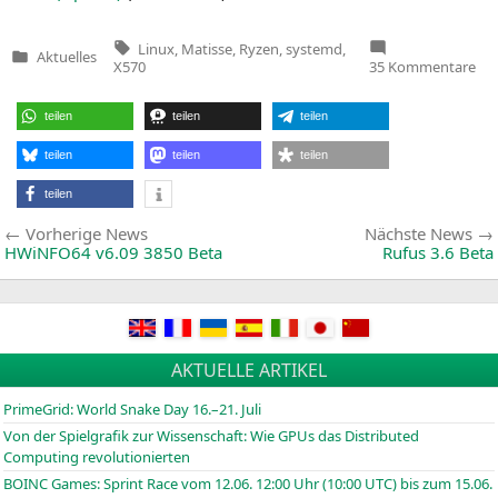
Tags:
Linux
,
Matisse
,
Ryzen
,
systemd
,
Aktuelles
Veröffentlicht
zu
X570
35 Kommentare
in
Feh
in
sy
teilen
teilen
teilen
läs
Lin
bei
teilen
teilen
teilen
Bo
auf
teilen
Ry
30
Beitragsnavigation
Vorherige
Vorherige News
Nächste News
abs
News:
HWiNFO64 v6.09 3850 Beta
Rufus 3.6 Beta
AKTUELLE ARTIKEL
PrimeGrid: World Snake Day 16.–21. Juli
Von der Spielgrafik zur Wissenschaft: Wie GPUs das Distributed
Computing revolutionierten
BOINC
Games: Sprint Race vom 12.06. 12:00 Uhr (10:00
UTC
) bis zum 15.06.