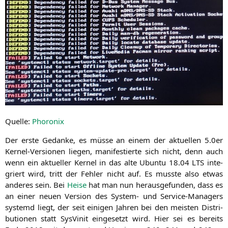
Quel­le:
Pho­ro­nix
Der ers­te Gedan­ke, es müs­se an einem der aktu­el­len 5.0er
Ker­nel-Ver­sio­nen lie­gen, mani­fes­tier­te sich nicht, denn auch
wenn ein aktu­el­ler Ker­nel in das alte Ubun­tu 18.04
LTS
inte­
griert wird, tritt der Feh­ler nicht auf. Es muss­te also etwas
ande­res sein. Bei
Hei­se
hat man nun her­aus­ge­fun­den, dass es
an einer neu­en Ver­si­on des Sys­tem- und Ser­vice-Mana­gers
sys­temd liegt, der seit eini­gen Jah­ren bei den meis­ten Dis­tri­
bu­tio­nen statt Sys­Vi­nit ein­ge­setzt wird. Hier sei es bereits