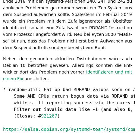
Ende 2018 mit den sys­temd-Ver­sio­nen 240, 241 und 242 zu
ähn­li­chen Pro­ble­men gekom­men wenn ein Zen-Sys­tem aus
dem Sus­pend auf­wa­chen soll­te. Spä­tes­tens im Febru­ar 2019
wur­de ein Pro­blem mit dem Zufalls­ge­nera­tor als Übel­tä­ter
iden­ti­fi­ziert, sobald eine Zufalls­zahl per RDRAND-Instruk­ti­on
vom Pro­zes­sor ange­for­dert wird. Neu bei Ryzen 3000 “Matis­
se” ist nun, dass das Pro­blem nicht erst beim Auf­wa­chen aus
dem Sus­pend auf­tritt, son­dern bereits beim Boot.
Neben den genann­ten aktu­el­len Dis­tri­bu­tio­nen wäre auch
Debi­an 10 betrof­fen gewe­sen. Aller­dings konn­ten die Ent­
wick­ler dort das Pro­blem noch vor­her
iden­ti­fi­zie­ren und mit
einem Fix
umschiffen:
* random-util: Eat up bad RDRAND values seen on A
    Some AMD CPUs return bogus data via RDRAND af
    while still reporting success via the carry f
Filter out invalid data like -1 (and also 0,
    (Closes: #
921267
)

https://salsa.debian.org/systemd-team/systemd/co