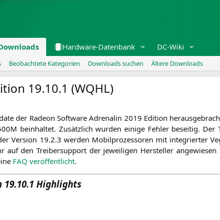
Downloads
Hardware-Datenbank
DC-Wiki
s
Beobachtete Kategorien
Downloads suchen
Ältere Downloads
tion 19.10.1 (
WQHL
)
ate der Rade­on Soft­ware Adre­na­lin 2019 Edi­ti­on her­aus­ge­brac
500M
beinhal­tet. Zusätz­lich wur­den eini­ge Feh­ler besei­tig. Der
der Ver­si­on 19.2.3 wer­den Mobil­pro­zes­so­ren mit inte­grier­ter Ve
auf den Trei­ber­sup­port der jewei­li­gen Her­stel­ler ange­wie­sen
eine
FAQ
ver­öf­fent­licht
.
 19.10.1 Highlights