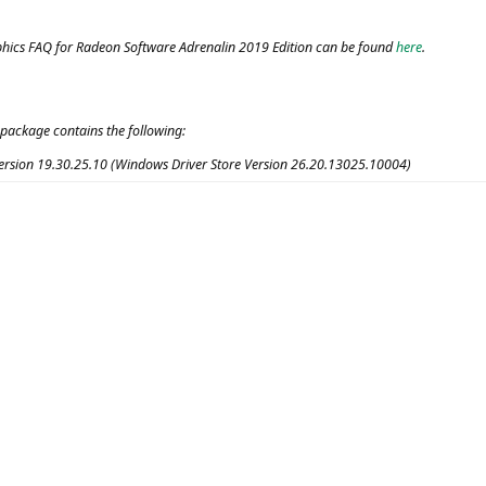
phics
FAQ
for Rade­on Soft­ware Adre­na­lin 2019 Edi­ti­on can be found
here
.
n packa­ge con­ta­ins the following:
 Ver­si­on 19.30.25.10 (Win­dows Dri­ver Store Ver­si­on 26.20.13025.10004)