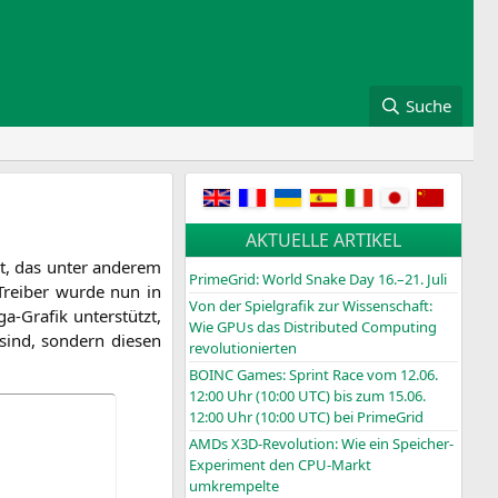
Suche
AKTUELLE ARTIKEL
ht, das unter ande­rem
PrimeGrid: World Snake Day 16.–21. Juli
 Trei­ber wur­de nun in
Von der Spielgrafik zur Wissenschaft:
ga-Gra­fik unter­stützt,
Wie GPUs das Distributed Computing
 sind, son­dern die­sen
revolutionierten
BOINC
Games: Sprint Race vom 12.06.
12:00 Uhr (10:00
UTC
) bis zum 15.06.
12:00 Uhr (10:00
UTC
) bei PrimeGrid
AMDs X3D-Revolution: Wie ein Speicher-
Experiment den CPU-Markt
umkrempelte