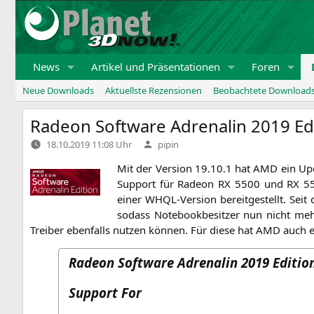
Zum
Inhalt
springen
News
Artikel und Präsentationen
Foren
Neue Downloads
Aktuellste Rezensionen
Beobachtete Download
Radeon Software Adrenalin 2019 Edi
Verfasst
18.10.2019 11:08 Uhr
pipin
von
Mit der Ver­si­on 19.10.1 hat
AMD
ein Upd
Sup­port für Rade­on
RX
5500 und
RX
5
einer WHQL-Ver­si­on bereit­ge­stellt. Seit 
sodass Note­book­be­sit­zer nun nicht mehr 
Trei­ber eben­falls nut­zen kön­nen. Für die­se hat
AMD
auch 
Radeon Software Adrenalin 2019 Edition
Support For