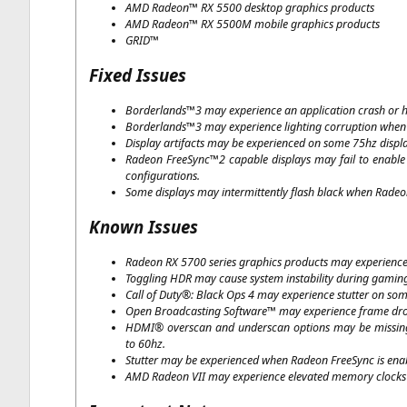
AMD
Rade­on™
RX
5500 desk­top gra­phics products
AMD
Rade­on™
RX
5500M
mobi­le gra­phics products
GRID
™
Fixed Issues
Borderlands™3 may expe­ri­ence an appli­ca­ti­on crash o
Borderlands™3 may expe­ri­ence light­ing cor­rup­ti­on wh
Dis­play arti­facts may be expe­ri­en­ced on some 75hz dis­pla
Rade­on FreeSync™2 capa­ble dis­plays may fail to enabl
configurations.
Some dis­plays may inter­mit­tent­ly flash black when Rade­on
Known Issues
Rade­on
RX
5700 series gra­phics pro­ducts may expe­ri­ence
Togg­ling
HDR
may cau­se sys­tem insta­bi­li­ty during gam­i
Call of Duty®: Black Ops 4 may expe­ri­ence stut­ter on so
Open Broad­cas­ting Soft­ware™ may expe­ri­ence frame dro
HDMI
® over­scan and under­scan opti­ons may be miss­in
to 60hz.
Stut­ter may be expe­ri­en­ced when Rade­on Free­Sync is en
AMD
Rade­on
VII
may expe­ri­ence ele­va­ted memo­ry clocks