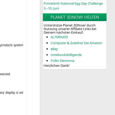
PrimeGrid: National Egg Day Challenge
3.–10. Juni
PLANET 3DNOW! HELFEN
Unterstütze Planet 3DNow! durch
Nutzung unserer Affiliate Links bei
Deinem nächsten Einkauf:
ALTERNATE
Computer & Zubehör bei Amazon
pro­ducts sys­tem
eBay
notebooksbilliger.de
Pollin Electronic
Herzlichen Dank!
nnected.
­ry dis­play is set