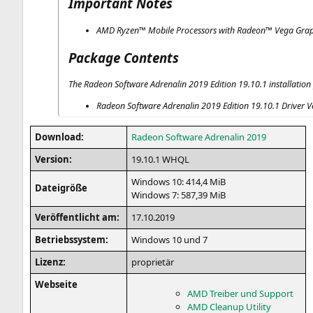
Important Notes
AMD
Ryzen™ Mobi­le Pro­ces­sors with Rade­on™ Vega Gra­
Package Contents
The Rade­on Soft­ware Adre­na­lin 2019 Edi­ti­on 19.10.1 instal­la­ti­o
Rade­on Soft­ware Adre­na­lin 2019 Edi­ti­on 19.10.1 Dri­ver
Down­load:
Rade­on Soft­ware Adre­na­lin 2019
Ver­si­on:
19.10.1
WHQL
Win­dows 10: 414,4 MiB
Datei­grö­ße
Win­dows 7: 587,39 MiB
Ver­öf­fent­licht am:
17.10.2019
Betriebs­sys­tem:
Win­dows 10 und 7
Lizenz:
pro­prie­tär
Web­sei­te
AMD
Trei­ber und Support
AMD
Cle­a­nup Utility