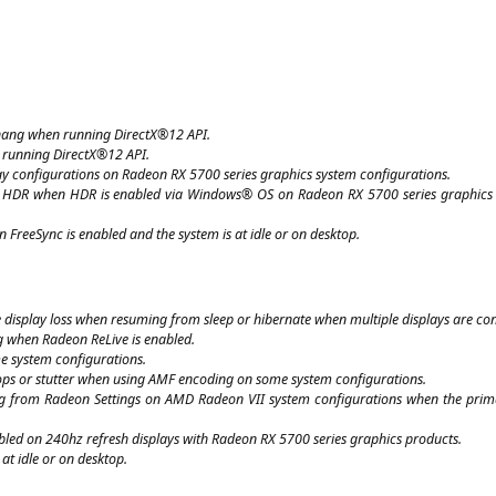
r hang when run­ning DirectX®12
API
.
en run­ning DirectX®12
API
.
y con­fi­gu­ra­ti­ons on Rade­on
RX
5700 series gra­phics sys­tem configurations.
e
HDR
when
HDR
is enab­led via Win­dows®
OS
on Rade­on
RX
5700 series gra­phics 
 Free­Sync is enab­led and the sys­tem is at idle or on desktop.
 dis­play loss when resum­ing from sleep or hiber­na­te when mul­ti­ple dis­plays are co
ng when Rade­on ReLi­ve is enabled.
me sys­tem configurations.
ps or stut­ter when using
AMF
enco­ding on some sys­tem configurations.
g from Rade­on Set­tings on
AMD
Rade­on
VII
sys­tem con­fi­gu­ra­ti­ons when the pri­ma
ab­led on 240hz refresh dis­plays with Rade­on
RX
5700 series gra­phics products.
 at idle or on desktop.