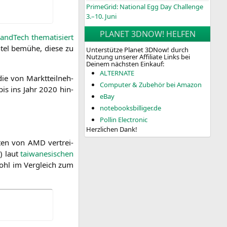
PrimeGrid: National Egg Day Challenge
3.–10. Juni
PLANET 3DNOW! HELFEN
and­Tech the­ma­ti­siert
tel bemü­he, die­se zu
Unterstütze Planet 3DNow! durch
Nutzung unserer Affiliate Links bei
Deinem nächsten Einkauf:
ALTERNATE
die von Markt­teil­neh­
Computer & Zubehör bei Amazon
bis ins Jahr 2020 hin­
eBay
notebooksbilliger.de
Pollin Electronic
Herzlichen Dank!
r­ten von
AMD
ver­trei­
r) laut
tai­wa­ne­si­schen
wohl im Ver­gleich zum