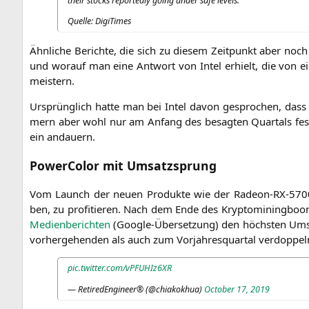
their stocks repor­ted­ly going under safe levels.”
Quel­le: DigiTimes
Ähn­li­che Berich­te, die sich zu die­sem Zeit­punkt aber noch 
und wor­auf man eine Ant­wort von Intel erhielt, die von ein
meistern.
Ursprüng­lich hat­te man bei Intel davon gespro­chen, dass sic
mern aber wohl nur am Anfang des besag­ten Quar­tals fest­ge
ein andauern.
PowerColor mit Umsatzsprung
Vom Launch der neu­en Pro­duk­te wie der Rade­on-RX-5700-Se
ben, zu pro­fi­tie­ren. Nach dem Ende des Kryp­to­mi­ning­boo
Medi­en­be­rich­ten
(Goog­le-Über­set­zung) den höchs­ten Ums
vor­her­ge­hen­den als auch zum Vor­jah­res­quar­tal verdoppel
pic.twitter.com/vPFUHIz6XR
— Reti­re­dEn­gi­neer® (@chiakokhua)
Octo­ber 17, 2019