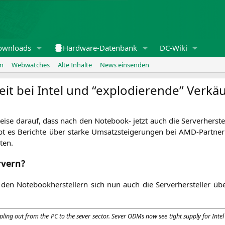
ownloads
Hardware-Datenbank
DC-Wiki
en
Webwatches
Alte Inhalte
News einsenden
t bei Intel und “explodierende” Verkä
i­se dar­auf, dass nach den Note­book- jetzt auch die Ser­ver­her­st
ibt es Berich­te über star­ke Umsatz­stei­ge­run­gen bei AMD-Part­n
ten.
rvern?
en Note­book­her­stel­lern sich nun auch die Ser­ver­her­stel­ler üb
p­ling out from the
PC
to the sever sec­tor. Sever ODMs now see tight sup­p­ly for In