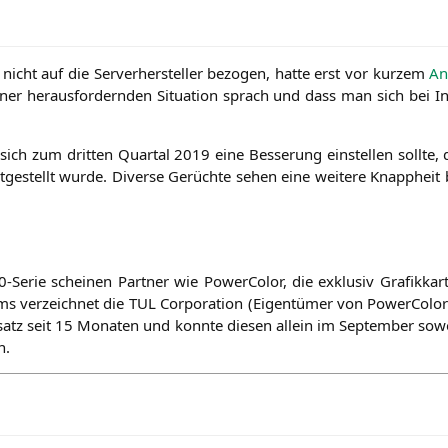
nicht auf die Ser­ver­her­stel­ler bezo­gen, hat­te erst vor kur­zem
An
er her­aus­for­dern­den Situa­ti­on sprach und dass man sich bei In
h zum drit­ten Quar­tal 2019 eine Bes­se­rung ein­stel­len soll­te, 
­stellt wur­de. Diver­se Gerüch­te sehen eine wei­te­re Knapp­heit 
rie schei­nen Part­ner wie Power­Co­lor, die exklu­siv Gra­fik­ka
ms ver­zeich­net die
TUL
Cor­po­ra­ti­on (Eigen­tü­mer von Power­Co­lo
atz seit 15 Mona­ten und konn­te die­sen allein im Sep­tem­ber so
n.