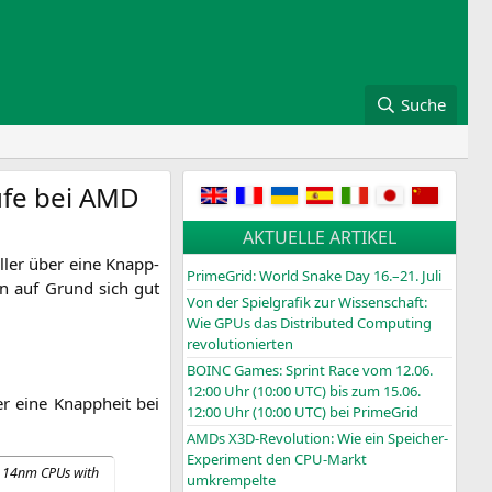
Suche
ufe bei
AMD
AKTUELLE ARTIKEL
el­ler über eine Knapp­
PrimeGrid: World Snake Day 16.–21. Juli
ern auf Grund sich gut
Von der Spielgrafik zur Wissenschaft:
Wie GPUs das Distributed Computing
revolutionierten
BOINC
Games: Sprint Race vom 12.06.
12:00 Uhr (10:00
UTC
) bis zum 15.06.
er eine Knapp­heit bei
12:00 Uhr (10:00
UTC
) bei PrimeGrid
AMDs X3D-Revolution: Wie ein Speicher-
Experiment den CPU-Markt
tel 14nm CPUs with
umkrempelte