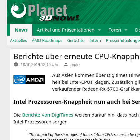
Zum
Inhalt
springen
News
Artikel und Präsentationen
Foren
D
Aktuelles
AMD-Roadmaps
Gerüchte
Intern
Pressemitteilung
Berichte über erneute CPU-Knapphei
Verfasst
18.10.2019 12:15 Uhr
pipin
von
Aus Asi­en kom­men über Digi­ti­mes Hin­we
heit bei Intel-CPUs kla­gen. Zusätz­lich g
ver­kau­fen­der Radeon-RX-5700-Grafikkar
Intel Prozessoren-Knappheit nun auch bei Se
Die
Berich­te von Digi­Ti­mes
wei­sen dar­auf hin, dass nach d
Intel-Pro­zes­so­ren sorgen.
“
The impact of the shorta­ges of Intel’s 14nm CPUs seems to be rip