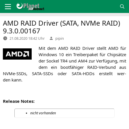
Zum
Inhalt
springen
AMD
RAID
Driver (
SATA
, NVMe
RAID
)
9.3.0.00167
Verfasst
21.08.2020 18:42 Uhr
pipin
von
Mit dem
AMD
RAID
Dri­ver stellt
AMD
für
Win­dows 10 ein Trei­ber­pa­ket für Chip­sät­ze
der Sockel
TR4
und
AM4
zur Ver­fü­gung, mit
dem ein boot­fä­hi­ger RAID-Ver­bund aus
NVMe-SSDs, SATA-SSDs oder SATA-HDDs erstellt wer­
den kann.
Release Notes:
nicht vor­han­den