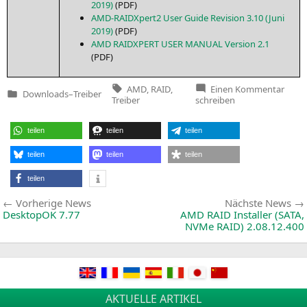
2019)
(
PDF
)
AMD-RAI­DX­per­t2 User Gui­de Revi­si­on 3.10 (Juni
2019)
(
PDF
)
AMD
RAIDXPERT
USER
MANUAL
Ver­si­on 2.1
(
PDF
)
Tags:
zu
AMD
,
RAID
,
Einen Kommentar
Downloads
–
Treiber
AMD
Veröffentlicht
Treiber
schreiben
RAID
in
Drive
(
SATA
teilen
teilen
teilen
NVM
RAID
)
9.3.0
teilen
teilen
teilen
teilen
Beitragsnavigation
Vorherige
Vorherige News
Nächste News
News:
DesktopOK 7.77
AMD
RAID
Installer (
SATA
,
NVMe
RAID
) 2.08.12.400
AKTUELLE ARTIKEL