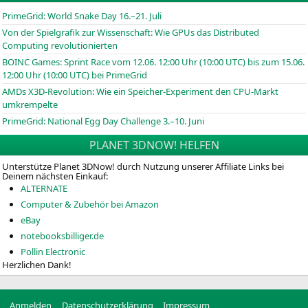
PrimeGrid: World Snake Day 16.–21. Juli
Von der Spielgrafik zur Wissenschaft: Wie GPUs das Distributed
Computing revolutionierten
BOINC
Games: Sprint Race vom 12.06. 12:00 Uhr (10:00
UTC
) bis zum 15.06.
12:00 Uhr (10:00
UTC
) bei PrimeGrid
AMDs X3D-Revolution: Wie ein Speicher-Experiment den CPU-Markt
umkrempelte
PrimeGrid: National Egg Day Challenge 3.–10. Juni
PLANET 3DNOW! HELFEN
Unterstütze Planet 3DNow! durch Nutzung unserer Affiliate Links bei
Deinem nächsten Einkauf:
ALTERNATE
Computer & Zubehör bei Amazon
eBay
notebooksbilliger.de
Pollin Electronic
Herzlichen Dank!
Anmelden
Datenschutzerklärung
Impressum