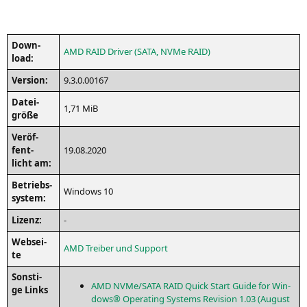
Down­
AMD
RAID
Dri­ver (
SATA
, NVMe
RAID
)
load:
Ver­si­on:
9.3.0.00167
Datei­
1,71 MiB
grö­ße
Ver­öf­
fent­
19.08.2020
licht am:
Betriebs­
Win­dows 10
sys­tem:
Lizenz:
-
Web­sei­
AMD
Trei­ber und Support
te
Sons­ti­
AMD
NVMe/
SATA
RAID
Quick Start Gui­de for Win­
ge Links
dows® Ope­ra­ting Sys­tems Revi­si­on 1.03 (August