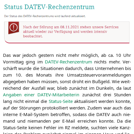
Das war jedoch gestern nicht mehr mög­lich, ab ca. 10 Uhr
Vor­mit­tag ging im
DATEV-Rechen­zen­trum
nichts mehr. Ver­
schärft wur­de die Situa­tio­nen dadurch, dass Unter­neh­men bis
zum 10. des Monats ihre Umsatz­steu­er­vor­anmel­dun­gen
abge­ge­ben haben müs­sen, sonst droht ein Buß­geld. Wie weit­
rei­chend der Aus­fall war, blieb zunächst im Dun­keln, da laut
Anga­ben einer DATEV-Mit­ar­bei­te­rin
zunächst drei Stun­den
lang nicht ein­mal die
Sta­tus-Sei­te
aktua­li­siert wer­den konn­te,
auf der Stö­run­gen pro­to­kol­liert wer­den. Zudem war auch das
inter­ne E‑Mail-Sys­tem betrof­fen, sodass die
DATEV
auch nie­
mand und nie­man­den per E‑Mail errei­chen konn­te. Da die
Sta­tus-Sei­te kei­nen Feh­ler im
RZ
mel­de­te, such­ten vie­le Kanz­
lei­en das Pro­blem zunächst ein­mal im eige­nen Haus und lie­