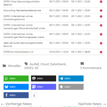
Tags:
Ausfall
,
Cloud
,
Datenbank
,
Aktuelles
Veröffentlicht
zu
DATEV
,
RZ
5 Kommentare
in
DAT
Ausf
stel
teilen
teilen
teilen
Ste
vor
Pro
teilen
teilen
teilen
teilen
Beitragsnavigation
Vorherige
Vorherige News
Nächste News