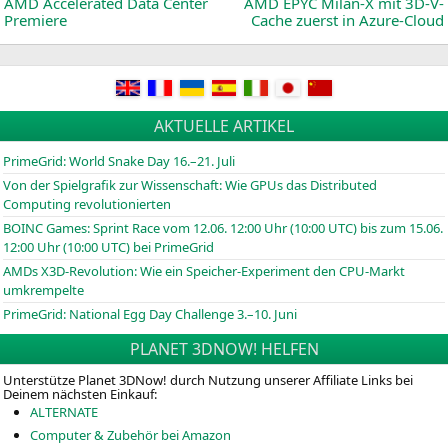
News:
AMD
Accelerated Data Center
AMD
EPYC
Milan‑X mit 3D-V-
Premiere
Cache zuerst in Azure-Cloud
AKTUELLE ARTIKEL
PrimeGrid: World Snake Day 16.–21. Juli
Von der Spielgrafik zur Wissenschaft: Wie GPUs das Distributed
Computing revolutionierten
BOINC
Games: Sprint Race vom 12.06. 12:00 Uhr (10:00
UTC
) bis zum 15.06.
12:00 Uhr (10:00
UTC
) bei PrimeGrid
AMDs X3D-Revolution: Wie ein Speicher-Experiment den CPU-Markt
umkrempelte
PrimeGrid: National Egg Day Challenge 3.–10. Juni
PLANET 3DNOW! HELFEN
Unterstütze Planet 3DNow! durch Nutzung unserer Affiliate Links bei
Deinem nächsten Einkauf:
ALTERNATE
Computer & Zubehör bei Amazon