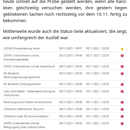
heu­te schnell auf die Pro­be gestellt wer­den, wenn alle Kanz­
lei­en gleich­zei­tig ver­su­chen wer­den, ihre gestern lie­gen
geblie­be­nen Sachen noch recht­zei­tig vor dem 10.11. fer­tig zu
bekommen.
Mitt­ler­wei­le wur­de auch die Sta­tus-Sei­te aktua­li­siert, die zeigt,
wie umfang­reich der Aus­fall war.