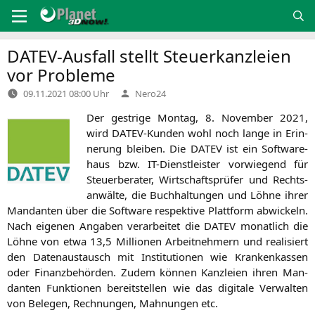
Zum
Inhalt
springen
DATEV-Ausfall stellt Steuerkanzleien
vor Probleme
Verfasst
09.11.2021 08:00 Uhr
Nero24
von
Der gest­ri­ge Mon­tag, 8. Novem­ber 2021,
wird DATEV-Kun­den wohl noch lan­ge in Erin­
ne­rung blei­ben. Die
DATEV
ist ein Soft­ware­
haus bzw. IT-Dienst­leis­ter vor­wie­gend für
Steu­er­be­ra­ter, Wirt­schafts­prü­fer und Rechts­
an­wäl­te, die Buch­hal­tun­gen und Löh­ne ihrer
Man­dan­ten über die Soft­ware respek­ti­ve Platt­form abwi­ckeln.
Nach eige­nen Anga­ben ver­ar­bei­tet die
DATEV
monat­lich die
Löh­ne von etwa 13,5 Mil­lio­nen Arbeit­neh­mern und rea­li­siert
den Daten­aus­tausch mit Insti­tu­tio­nen wie Kran­ken­kas­sen
oder Finanz­be­hör­den. Zudem kön­nen Kanz­lei­en ihren Man­
dan­ten Funk­tio­nen bereit­stel­len wie das digi­ta­le Ver­wal­ten
von Bele­gen, Rech­nun­gen, Mah­nun­gen etc.