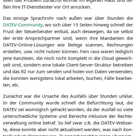
ßen ihre IT-Dienst­leis­ter vor Ort anrücken.
Das ein­zi­ge Sprach­rohr nach außen war über Stun­den die
DATEV-Com­mu­ni­ty
, wo sich über 15 Sei­ten hin­weg schnell der
Frust der Steu­er­be­ra­ter ent­lud, auch des­we­gen, da sie selbst
der ers­te Ansprech­part­ner sind, wenn ihre Man­dan­ten die
DATEV-Online-Lösun­gen wie Bele­ge scan­nen, Rech­nun­gen
erstel­len, usw. nicht nut­zen kön­nen. Fein raus waren ledig­lich
jene Kanz­lei­en, die noch nicht kom­plett in die Cloud gewech­
selt sind, son­dern eine loka­le Cli­ent-Ser­ver-Struk­tur betrei­ben
und das
RZ
nur zum sen­den und holen von Daten ver­wen­den;
die konn­ten wenigs­tens lokal arbei­ten, buchen, Fäl­le bear­bei­
ten, etc.
Zunächst war die Ursa­che des Aus­falls über Stun­den unklar.
In der Com­mu­ni­ty wur­de schnell die Befürch­tung laut, die
DATEV
sei womög­lich gehackt wor­den, da der Aus­fall so vie­le
unter­schied­li­che Sys­te­me und Berei­che inklu­si­ve der Rech­te­
ver­wal­tung online betraf. So lief zwar z.B. die DATEV-Web­sei­
te, die­se konn­te aber nicht aktua­li­siert wer­den, was nach Kon­
troll­ver­lust (Ran­som­wa­re, Zugangs­be­rech­ti­gun­gen über­nom­