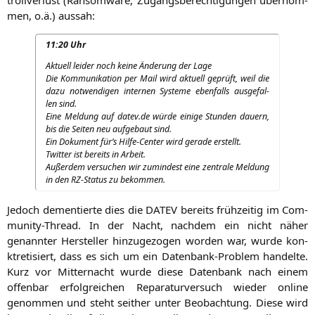
men, o.ä.) aussah:
11:20 Uhr
Aktu­ell lei­der noch kei­ne Ände­rung der Lage
Die Kom­mu­ni­ka­ti­on per Mail wird aktu­ell geprüft, weil die
dazu not­wen­di­gen inter­nen Sys­te­me eben­falls aus­ge­fal­
len sind.
Eine Mel­dung auf datev.de wür­de eini­ge Stun­den dau­ern,
bis die Sei­ten neu auf­ge­baut sind.
Ein Doku­ment für’s Hil­fe-Cen­ter wird gera­de erstellt.
Twit­ter ist bereits in Arbeit.
Außer­dem ver­su­chen wir zumin­dest eine zen­tra­le Mel­dung
in den RZ-Sta­tus zu bekommen.
Jedoch demen­tier­te dies die
DATEV
bereits früh­zei­tig im Com­
mu­ni­ty-Thread. In der Nacht, nach­dem ein nicht näher
genann­ter Her­stel­ler hin­zu­ge­zo­gen wor­den war, wur­de kon­
ktre­ti­siert, dass es sich um ein Daten­bank-Pro­blem han­del­te.
Kurz vor Mit­ter­nacht wur­de die­se Daten­bank nach einem
offen­bar erfolg­rei­chen Repa­ra­tur­ver­such wie­der online
genom­men und steht seit­her unter Beob­ach­tung. Die­se wird