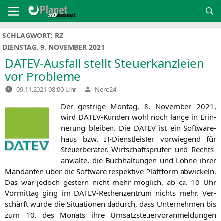
Zum
Inhalt
springen
SCHLAGWORT:
RZ
DIENSTAG, 9. NOVEMBER 2021
DATEV-Ausfall stellt Steuerkanzleien
vor Probleme
Verfasst
09.11.2021 08:00 Uhr
Nero24
von
Der gest­ri­ge Mon­tag, 8. Novem­ber 2021,
wird DATEV-Kun­den wohl noch lan­ge in Erin­
ne­rung blei­ben. Die
DATEV
ist ein Soft­ware­
haus bzw. IT-Dienst­leis­ter vor­wie­gend für
Steu­er­be­ra­ter, Wirt­schafts­prü­fer und Rechts­
an­wäl­te, die Buch­hal­tun­gen und Löh­ne ihrer
Man­dan­ten über die Soft­ware respek­ti­ve Platt­form abwi­ckeln.
Das war jedoch gestern nicht mehr mög­lich, ab ca. 10 Uhr
Vor­mit­tag ging im DATEV-Rechen­zen­trum nichts mehr. Ver­
schärft wur­de die Situa­tio­nen dadurch, dass Unter­neh­men bis
zum 10. des Monats ihre Umsatz­steu­er­vor­anmel­dun­gen