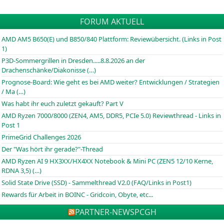
FORUM AKTUELL
AMD AM5 B650(E) und B850/840 Plattform: Reviewübersicht. (Links in Post
1)
P3D-Sommergrillen in Dresden.....8.8.2026 an der
Drachenschänke/Diakonisse (…)
Prognose-Board: Wie geht es bei AMD weiter? Entwicklungen / Strategien
/ Ma (…)
Was habt ihr euch zuletzt gekauft? Part V
AMD Ryzen 7000/8000 (ZEN4, AM5, DDR5, PCIe 5.0) Reviewthread - Links in
Post 1
PrimeGrid Challenges 2026
Der "Was hört ihr gerade?"-Thread
AMD Ryzen AI 9 HX3XX/HX4XX Notebook & Mini PC (ZEN5 12/10 Kerne,
RDNA 3,5) (…)
Solid State Drive (SSD) - Sammelthread V2.0 (FAQ/Links in Post1)
Rewards für Arbeit in BOINC - Gridcoin, Obyte, etc...
PARTNER-NEWS
PCGH