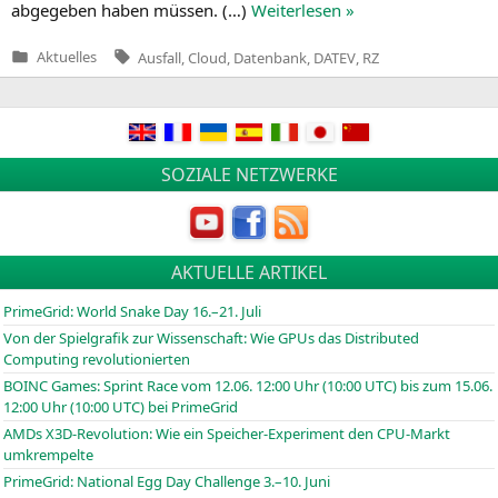
abge­ge­ben haben müs­sen. (…)
Wei­ter­le­sen »
Tags:
Aktuelles
Ausfall
,
Cloud
,
Datenbank
,
DATEV
,
RZ
Veröffentlicht
in
SOZIALE NETZWERKE
AKTUELLE ARTIKEL
PrimeGrid: World Snake Day 16.–21. Juli
Von der Spielgrafik zur Wissenschaft: Wie GPUs das Distributed
Computing revolutionierten
BOINC
Games: Sprint Race vom 12.06. 12:00 Uhr (10:00
UTC
) bis zum 15.06.
12:00 Uhr (10:00
UTC
) bei PrimeGrid
AMDs X3D-Revolution: Wie ein Speicher-Experiment den CPU-Markt
umkrempelte
PrimeGrid: National Egg Day Challenge 3.–10. Juni