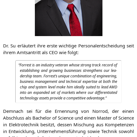
Dr. Su erläu­tert ihre ers­te wich­ti­ge Per­so­nal­ent­schei­dung seit
ihrem Amts­an­tritt als
CEO
wie folgt:
“
For­rest is an indus­try vete­ran who­se strong track record of
estab­li­shing and gro­wing busi­nesses streng­thens our lea­
der­ship team. Forrest’s uni­que com­bi­na­ti­on of engi­nee­ring,
busi­ness manage­ment and tech­ni­cal exper­ti­se at both the
chip and sys­tem level make him ide­al­ly sui­ted to lead
AMD
into an expan­ded set of mar­kets whe­re our dif­fe­ren­tia­ted
tech­no­lo­gy assets pro­vi­de a com­pe­ti­ti­ve advantage.”
Dem­nach sei für die Ernen­nung von Nor­rod, der
einen
Abschluss als Bache­lor of Sci­ence und einen Mas­ter of Sci­ence
in Elek­tro­tech­nik besitzt, des­sen Mischung aus Kom­pe­ten­zen
in Ent­wick­lung, Unter­neh­mens­füh­rung sowie Tech­nik sowohl