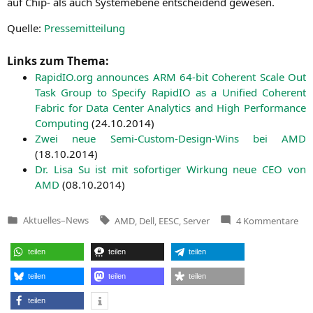
auf Chip- als auch Sys­tem­ebe­ne ent­schei­dend gewesen.
Quel­le:
Pres­se­mit­tei­lung
Links zum Thema:
RapidIO.org announ­ces
ARM
64-bit Coher­ent Sca­le Out
Task Group to Spe­ci­fy Rapi­dIO as a Uni­fied Coher­ent
Fabric for Data Cen­ter Ana­ly­tics and High Per­for­mance
Com­pu­ting
(
24.10.2014
)
Zwei neue Semi-Cus­tom-Design-Wins bei
AMD
(
18.10.2014
)
Dr. Lisa Su ist mit sofor­ti­ger Wir­kung neue
CEO
von
AMD
(
08.10.2014
)
Tags:
zu
Aktuelles
–
News
AMD
,
Dell
,
EESC
,
Server
4 Kommentare
Veröffentlicht
Ehe
in
Che
der
teilen
teilen
teilen
Ser
vo
Dell
teilen
teilen
teilen
wec
zu
teilen