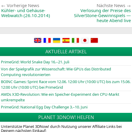
Beitragsnavigation
Vorherige
Vorherige News
Nächste News
News:
Kühler- und Gehäuse-
Verlosung der Preise des
Webwatch (26.10.2014)
SilverStone-Gewinnspiels —
heute Abend live
AKTUELLE ARTIKEL
PrimeGrid: World Snake Day 16.–21. Juli
Von der Spielgrafik zur Wissenschaft: Wie GPUs das Distributed
Computing revolutionierten
BOINC
Games: Sprint Race vom 12.06. 12:00 Uhr (10:00
UTC
) bis zum 15.06.
12:00 Uhr (10:00
UTC
) bei PrimeGrid
AMDs X3D-Revolution: Wie ein Speicher-Experiment den CPU-Markt
umkrempelte
PrimeGrid: National Egg Day Challenge 3.–10. Juni
PLANET 3DNOW! HELFEN
Unterstütze Planet 3DNow! durch Nutzung unserer Affiliate Links bei
Deinem nächsten Einkauf: