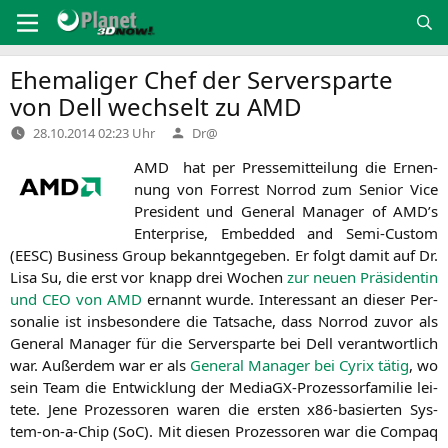
Zum
Inhalt
springen
Ehemaliger Chef der Serversparte
von Dell wechselt zu
AMD
Verfasst
28.10.2014 02:23 Uhr
Dr@
von
AMD
hat per Pres­se­mit­tei­lung die Ernen­
nung von For­rest Nor­rod zum Seni­or Vice
Pre­si­dent und Gene­ral Mana­ger of
AMD
’s
Enter­pri­se, Embedded and Semi-Cus­tom
(
EESC
) Busi­ness Group bekannt­ge­ge­ben. Er folgt damit auf Dr.
Lisa Su, die erst vor knapp drei Wochen
zur neu­en Prä­si­den­tin
und
CEO
von
AMD
ernannt wur­de. Inter­es­sant an die­ser Per­
so­na­lie ist ins­be­son­de­re die Tat­sa­che, dass Nor­rod zuvor als
Gene­ral Mana­ger für die Ser­ver­spar­te bei Dell ver­ant­wort­lich
war. Außer­dem war er als
Gene­ral Mana­ger bei Cyrix tätig
, wo
sein Team die Ent­wick­lung der Media­GX-Pro­zes­sor­fa­mi­lie lei­
te­te. Jene Pro­zes­so­ren waren die ers­ten x86-basier­ten Sys­
tem-on-a-Chip (SoC). Mit die­sen Pro­zes­so­ren war die Com­paq