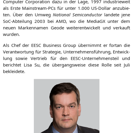
Com­pu­ter Cor­po­ra­ti­on dazu in der Lage, 1997 indus­trie­weit
als Ers­te Main­stream-PCs für unter 1.000 US-Dol­lar anzu­bie­
ten. Über den Umweg
Natio­nal Semi­con­duc­tor
lan­de­te jene
SoC-Abtei­lung 2003 bei
AMD
, wo die Media­GX unter dem
neu­en Mar­ken­na­men Geo­de wei­ter­ent­wi­ckelt und ver­kauft
wurden.
Als Chef der
EESC
Busi­ness Group über­nimmt er fort­an die
Ver­ant­wor­tung für Stra­te­gie, Unter­neh­mens­füh­rung, Ent­wick­
lung sowie Ver­trieb für den EESC-Unter­neh­mens­teil und
berich­tet Lisa Su, die über­gangs­wei­se die­se Rol­le seit Juli
bekleidete.