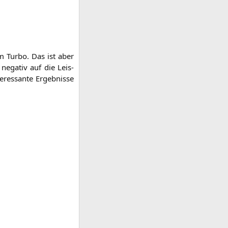
em Tur­bo. Das ist aber
nega­tiv auf die Leis­
r­es­san­te Ergeb­nis­se