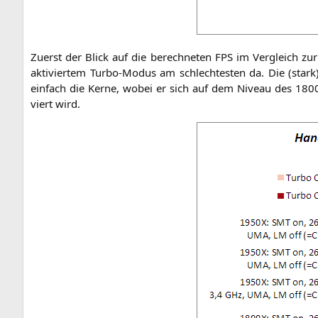
Zuerst der Blick auf die berech­ne­ten
FPS
im Ver­gleich zur d
akti­vier­tem Tur­bo-Modus am schlech­tes­ten da. Die (star
ein­fach die Ker­ne, wobei er sich auf dem Niveau des
180
viert wird.