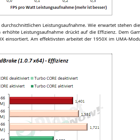
urch­schnitt­li­chen Leis­tungs­auf­nah­me. Wie erwar­tet ste­hen die K
k) erhöh­te Leis­tungs­auf­nah­me drückt auf die Effi­zi­enz. Dem 
0X
ein­sor­tiert. Am effek­tivs­ten arbei­tet der
1950X
im UMA-Modu