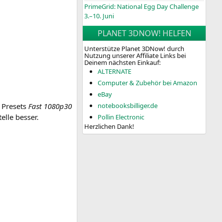
PrimeGrid: National Egg Day Challenge
3.–10. Juni
PLANET 3DNOW! HELFEN
Unterstütze Planet 3DNow! durch
Nutzung unserer Affiliate Links bei
Deinem nächsten Einkauf:
ALTERNATE
Computer & Zubehör bei Amazon
eBay
n Pre­sets
Fast 1080p30
notebooksbilliger.de
l­le besser.
Pollin Electronic
Herzlichen Dank!