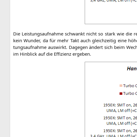
Die Leis­tungs­auf­nah­me schwankt nicht so stark wie die re
kein Wun­der, da für mehr Takt auch gleich­zei­tig eine höhe­
tungs­auf­nah­me aus­wirkt. Dage­gen ändert sich beim Wec
im Hin­blick auf die Effi­zi­enz ergeben.