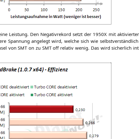
i­ne Leis­tung. Den Nega­tiv­re­kord setzt der
1950X
mit akti­vier­t
re Span­nung ange­legt wird, wel­che sich wie selbst­ver­ständ­lich 
h­sel von
SMT
on zu
SMT
off rela­tiv wenig. Das wird sicher­lich inte