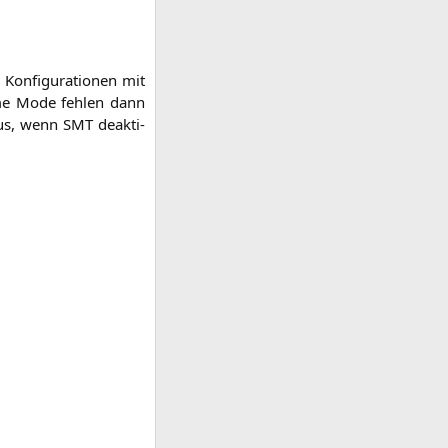
on­fi­gu­ra­tio­nen mit
Game Mode feh­len dann
s, wenn
SMT
deak­ti­