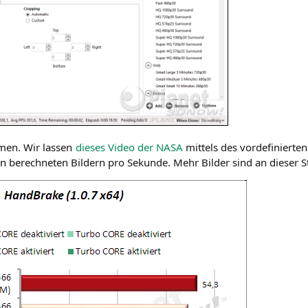
l­men. Wir las­sen
die­ses Video der
NASA
mit­tels des vor­de­fi­nier­te
berech­ne­ten Bil­dern pro Sekun­de. Mehr Bil­der sind an die­ser Ste