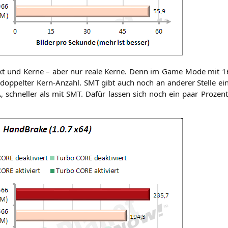
 und Ker­ne – aber nur rea­le Ker­ne. Denn im Game Mode mit 16
 dop­pel­ter Kern-Anzahl.
SMT
gibt auch noch an ande­rer Stel­le ein
A
, schnel­ler als mit
SMT
. Dafür las­sen sich noch ein paar Pro­zen