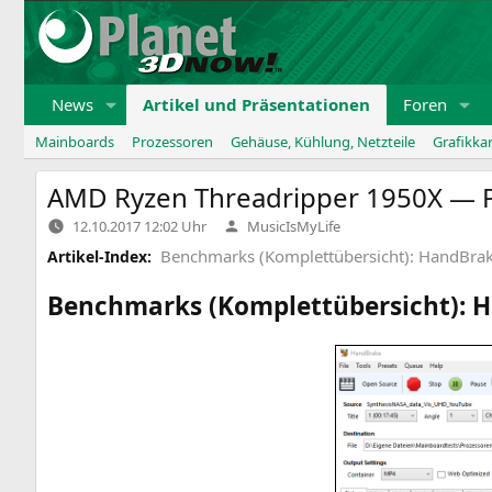
Zum
Inhalt
springen
News
Artikel und Präsentationen
Foren
Mainboards
Prozessoren
Gehäuse, Kühlung, Netzteile
Grafikka
AMD
Ryzen Threadripper
1950X
— P
Verfasst
12.10.2017 12:02 Uhr
MusicIsMyLife
von
Benchmarks (Komplettübersicht): HandBrak
Artikel-Index:
Benchmarks (Komplettübersicht): H