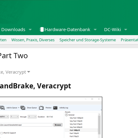
Downloads
Hardware-Datenbank
DC-Wiki
rten
Wissen, Praxis, Diverses
Speicher und Storage-Systeme
Präsenta
art Two
e, Veracrypt
andBrake, Veracrypt