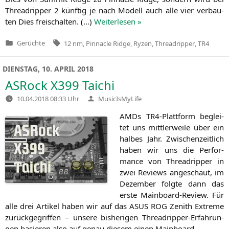
Thre­ad­rip­per 2 künf­tig je nach Modell auch alle vier ver­bau­
ten Dies frei­schal­ten. (…)
Wei­ter­le­sen »
Tags:
Gerüchte
12 nm
,
Pinnacle Ridge
,
Ryzen
,
Threadripper
,
TR4
Veröffentlicht
in
DIENSTAG, 10. APRIL 2018
ASRock
X399
Taichi
Verfasst
10.04.2018 08:33 Uhr
MusicIsMyLife
von
AMDs TR4-Platt­form beglei­
tet uns mitt­ler­wei­le über ein
hal­bes Jahr. Zwi­schen­zeit­lich
haben wir uns die Per­for­
mance von Thre­ad­rip­per in
zwei Reviews ange­schaut, im
Dezem­ber folg­te dann das
ers­te Main­board-Review. Für
alle drei Arti­kel haben wir auf das
ASUS
ROG
Zenith Extre­me
zurück­ge­grif­fen – unse­re bis­he­ri­gen Thre­ad­rip­per-Erfah­run­
gen basie­ren also auf genau die­sem einen Mainboard.