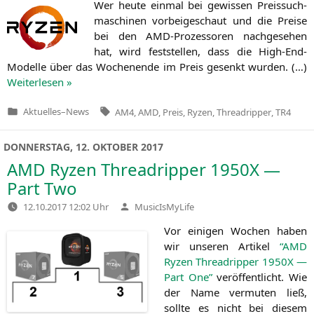
Wer heu­te ein­mal bei gewis­sen Preis­such­
ma­schi­nen vor­bei­ge­schaut und die Prei­se
bei den AMD-Pro­zes­so­ren nach­ge­se­hen
hat, wird fest­stel­len, dass die High-End-
Model­le über das Wochen­en­de im Preis gesenkt wur­den. (…)
Wei­ter­le­sen »
Tags:
Aktuelles
–
News
AM4
,
AMD
,
Preis
,
Ryzen
,
Threadripper
,
TR4
Veröffentlicht
in
DONNERSTAG, 12. OKTOBER 2017
AMD
Ryzen Threadripper
1950X
—
Part Two
Verfasst
12.10.2017 12:02 Uhr
MusicIsMyLife
von
Vor eini­gen Wochen haben
wir unse­ren Arti­kel
“
AMD
Ryzen Thre­ad­rip­per
1950X
—
Part One”
ver­öf­fent­licht. Wie
der Name ver­mu­ten ließ,
soll­te es nicht bei die­sem