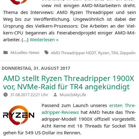
view mit eini­gen AMD-Mit­ar­bei­tern dreht.
The­ma des Inter­views:
AMD
Ryzen Thre­ad­rip­per und sein
Weg bis zur Ver­öf­fent­li­chung. Unge­wöhn­lich ist dabei der
Ursprung des Viel­kern-Pro­zes­sors: Die Arbei­ten an der Viel­
kern-CPU began­nen als Fei­er­abend­pro­jekt eini­ger AMD-Mit­
ar­bei­ter. (…)
Wei­ter­le­sen »
Tags:
Aktuelles
–
News
AMD Threadripper HEDT
,
Ryzen
,
TR4
,
Zeppelin
Veröffentlicht
in
DONNERSTAG, 31. AUGUST 2017
AMD
stellt Ryzen Threadripper
1900X
vor, NVMe-Raid für
TR4
angekündigt
Verfasst
31.08.2017 22:21 Uhr
MusicIsMyLife
von
Pas­send zum Launch unse­res
ers­ten Thre­
ad­rip­per-Reviews
hat
AMD
heu­te das Thre­
ad­rip­per-Modell
1900X
offi­zi­ell vor­ge­stellt.
Acht Ker­ne mit 16 Threads für Sockel
TR4
gehen für 549 US-Dol­lar ins Rennen.