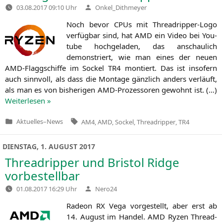
Verfasst
03.08.2017 09:10 Uhr
Onkel_Dithmeyer
von
Noch bevor CPUs mit Thre­ad­rip­per-Logo
ver­füg­bar sind, hat
AMD
ein Video bei You­
tube hoch­ge­la­den, das anschau­lich
demons­triert, wie man eines der neu­en
AMD-Flagg­schif­fe im Sockel
TR4
mon­tiert. Das ist inso­fern
auch sinn­voll, als dass die Mon­ta­ge gänz­lich anders ver­läuft,
als man es von bis­he­ri­gen AMD-Pro­zes­so­ren gewohnt ist. (…)
Wei­ter­le­sen »
Tags:
Aktuelles
–
News
AM4
,
AMD
,
Sockel
,
Threadripper
,
TR4
Veröffentlicht
in
DIENSTAG, 1. AUGUST 2017
Threadripper und Bristol Ridge
vorbestellbar
Verfasst
01.08.2017 16:29 Uhr
Nero24
von
Rade­on
RX
Vega vor­ge­stellt, aber erst ab
14. August im Han­del.
AMD
Ryzen Thre­ad­