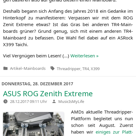
Des­halb begann sich Anfang des Jah­res 2018 ein Gedan­ke im
Hin­ter­kopf zu mani­fes­tie­ren: Ver­pas­sen wir mit dem
ROG
Zenit Extre­me etwas? Ist das Gras bei ande­ren TR4-Main­
boards grü­ner? Grund genug, sich mit einem ande­ren TR4-
Main­board zu befas­sen. Die Wahl fiel dabei auf ein ASRock
X399
Taichi.
Viel Ver­gnü­gen beim Lesen! (…)
Wei­ter­le­sen »
Tags:
Artikel
–
Mainboards
Threadripper
,
TR4
,
X399
Veröffentlicht
in
DONNERSTAG, 28. DEZEMBER 2017
ASUS
ROG
Zenith Extreme
Verfasst
28.12.2017 09:11 Uhr
MusicIsMyLife
von
AMDs aktu­el­le Thre­ad­rip­per-
Platt­form beglei­tet uns nun
schon seit August. Zuerst
haben wir
eini­ges zur Platt­