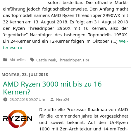
sofort bestell­bar. Die offi­zi­el­le Markt­
ein­füh­rung jedoch folgt scheib­chen­wei­se. Den Anfang macht
das Top­mo­dell namens
AMD
Ryzen Thre­ad­rip­per
2990WX
mit
32 Ker­nen am 13. August 2018. Es folgt am 31. August 2018
der Ryzen Thre­ad­rip­per
2950X
mit 16 Ker­nen, also der
“eigent­li­che” Nach­fol­ger des bis­he­ri­gen Top­mo­dells
1950X
.
Ein 24-Ker­ner und ein 12-Ker­ner fol­gen im Okto­ber. (…)
Wei­
ter­le­sen »
Tags:
Aktuelles
Castle Peak
,
Threadripper
,
TR4
Veröffentlicht
in
MONTAG, 23. JULI 2018
AMD
Ryzen 3000 mit bis zu 16
Kernen?
Verfasst
23.07.2018 09:07 Uhr
Nero24
von
Die offi­zi­el­le Pro­zes­sor-Road­map von
AMD
für die kom­men­den Jah­re ist vor­ge­zeich­net
und soweit bekannt. Auf den Ur-Ryzen
1000 mit Zen-Archi­tek­tur und 14-nm-Tech­