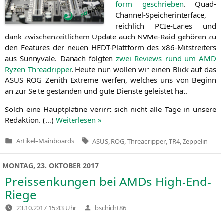
form geschrie­ben
. Quad-
Chan­nel-Spei­cher­in­ter­face,
reich­lich PCIe-Lanes und
dank zwi­schen­zeit­li­chem Update auch NVMe-Raid gehö­ren zu
den Fea­tures der neu­en HEDT-Platt­form des x86-Mit­strei­ters
aus Sun­ny­va­le. Danach folg­ten
zwei Reviews
rund um
AMD
Ryzen Thre­ad­rip­per
. Heu­te nun wol­len wir einen Blick auf das
ASUS
ROG
Zenith Extre­me wer­fen, wel­ches uns von Beginn
an zur Sei­te gestan­den und gute Diens­te geleis­tet hat.
Solch eine Haupt­pla­ti­ne ver­irrt sich nicht alle Tage in unse­re
Redak­ti­on. (…)
Wei­ter­le­sen »
Tags:
Artikel
–
Mainboards
ASUS
,
ROG
,
Threadripper
,
TR4
,
Zeppelin
Veröffentlicht
in
MONTAG, 23. OKTOBER 2017
Preissenkungen bei AMDs High-End-
Riege
Verfasst
23.10.2017 15:43 Uhr
bschicht86
von