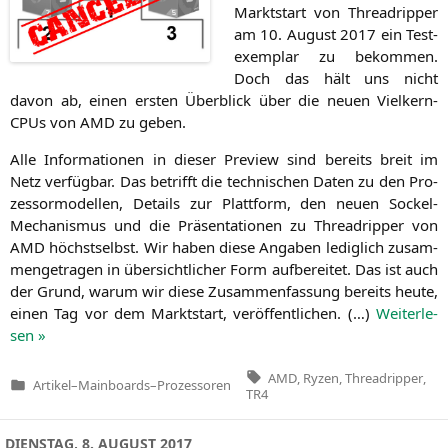
Markt­start von Thre­ad­rip­per
am 10. August 2017 ein Test­
ex­em­plar zu bekom­men.
Doch das hält uns nicht
davon ab, einen ers­ten Über­blick über die neu­en Viel­kern-
CPUs von
AMD
zu geben.
Alle Infor­ma­tio­nen in die­ser Pre­view sind bereits breit im
Netz ver­füg­bar. Das betrifft die tech­ni­schen Daten zu den Pro­
zes­sor­mo­del­len, Details zur Platt­form, den neu­en Sockel-
Mecha­nis­mus und die Prä­sen­ta­tio­nen zu Thre­ad­rip­per von
AMD
höchst­selbst. Wir haben die­se Anga­ben ledig­lich zusam­
men­ge­tra­gen in über­sicht­li­cher Form auf­be­rei­tet. Das ist auch
der Grund, war­um wir die­se Zusam­men­fas­sung bereits heu­te,
einen Tag vor dem Markt­start, ver­öf­fent­li­chen. (…)
Wei­ter­le­
sen »
Tags:
AMD
,
Ryzen
,
Threadripper
,
Artikel
–
Mainboards
–
Prozessoren
Veröffentlicht
TR4
in
DIENSTAG, 8. AUGUST 2017