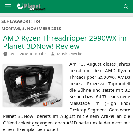
Zum
Inhalt
springen
SCHLAGWORT:
TR4
MONTAG, 5. NOVEMBER 2018
AMD
Ryzen Threadripper
2990WX
im
Planet-3DNow!-Review
Verfasst
05.11.2018 10:10 Uhr
MusicIsMyLife
von
Am 13. August die­ses Jah­res
betrat mit dem
AMD
Ryzen
Thre­ad­rip­per
2990WX
AMDs
neu­es Pro­zes­sor-Top­mo­dell
die Büh­ne und setz­te mit 32
Ker­nen bzw. 64 Threads neue
Maß­stä­be im (High End)
Desk­top-Seg­ment. Gern wäre
Pla­net 3DNow! bereits im August mit einem Arti­kel an die
Öffent­lich­keit gegan­gen, doch
AMD
hat­te uns lei­der nicht mit
einem Exem­plar bemustert.