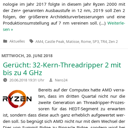
no­lo­gie im Jahr 2017 folg­te in die­sem Jahr Ryzen 2000 mit
der Zen+ genann­ten Aus­bau­stu­fe in 12 nm, 2019 soll Zen 2
fol­gen, der grö­ße­re­re Archi­tek­tur­ver­bes­se­run­gen und eine
Pro­duk­ti­ons­um­stel­lung auf 7 nm ver­ei­nen soll. (…)
Wei­ter­le­
sen »
Tags:
Aktuelles
AM4
,
Castle Peak
,
Matisse
,
Rome
,
SP3
,
TR4
,
Zen 2
Veröffentlicht
in
MITTWOCH, 20. JUNI 2018
Gerücht: 32-Kern-Threadripper 2 mit
bis zu 4 GHz
Verfasst
20.06.2018 19:31 Uhr
Nero24
von
Bereits auf der Com­pu­tex hat­te
AMD
ver­ra­
ten, dass im drit­ten Quar­tal nicht nur die
zwei­te Gene­ra­ti­on an Thre­a­d­rip­­per-Pro­­zes­­
so­­ren für das HEDT-Seg­­ment zu erwar­ten
ist, son­dern dass die­se auch ganz erheb­lich auf­ge­wer­tet wer­
den soll. So begnügt sich
AMD
nicht nur mit dem Wech­sel der
Dies von Sum­mit Ridge zu Pin­na­cle Ridge, son­dern wird bei