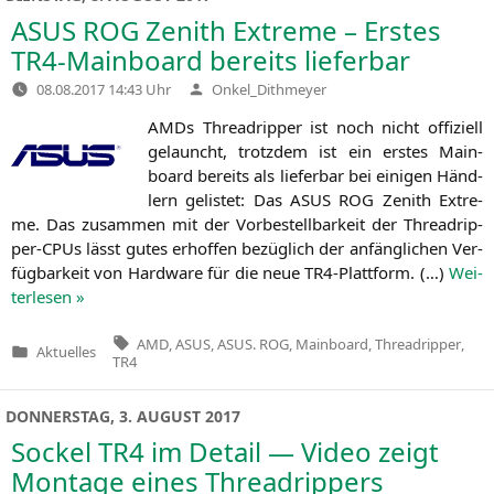
ASUS
ROG
Zenith Extreme – Erstes
TR4-Mainboard bereits lieferbar
Verfasst
08.08.2017 14:43 Uhr
Onkel_Dithmeyer
von
AMDs Thre­ad­rip­per ist noch nicht offi­zi­ell
gelauncht, trotz­dem ist ein ers­tes Main­
board bereits als lie­fer­bar bei eini­gen Händ­
lern gelis­tet: Das
ASUS
ROG
Zenith Extre­
me. Das zusam­men mit der Vor­be­stell­bar­keit der Thre­ad­rip­
per-CPUs lässt gutes erhof­fen bezüg­lich der anfäng­li­chen Ver­
füg­bar­keit von Hard­ware für die neue TR4-Platt­form. (…)
Wei­
ter­le­sen »
Tags:
AMD
,
ASUS
,
ASUS. ROG
,
Mainboard
,
Threadripper
,
Aktuelles
Veröffentlicht
TR4
in
DONNERSTAG, 3. AUGUST 2017
Sockel
TR4
im Detail — Video zeigt
Montage eines Threadrippers