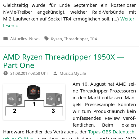
Gleich­zei­tig wur­de für Ende Sep­tem­ber ein kos­ten­lo­ser
NVMe-Trei­ber ange­kün­digt, wel­cher Raid-Ver­bün­de mit
M.2‑Laufwerken auf Sockel
TR4
ermög­li­chen soll. (…)
Wei­ter­
le­sen »
Tags:
Aktuelles
–
News
Ryzen
,
Threadripper
,
TR4
Veröffentlicht
in
AMD
Ryzen Threadripper
1950X
—
Part One
Verfasst
31.08.2017 08:58 Uhr
MusicIsMyLife
von
Am 10. August hat
AMD
sei­
ne Thre­ad­rip­per-Pro­zes­so­ren
in den Markt ent­las­sen. Man­
gels Pres­se­sam­ple konn­ten
wir zum Pro­dukt­launch kein
umfas­sen­des Review ver­öf­
fent­li­chen. Beim loka­len
Hard­ware-Händ­ler des Ver­trau­ens, der
Topas
GBS
Daten­tech­
nik in Cott­bus
, erwar­ben wir nach dem Launch einen
AMD