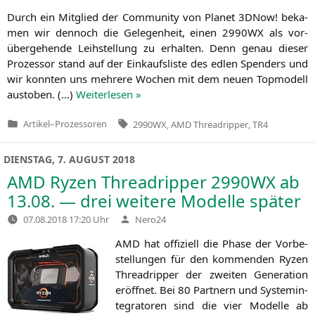
Durch ein Mit­glied der Com­mu­ni­ty von Pla­net 3DNow! beka­
men wir den­noch die Gele­gen­heit, einen
2990WX
als vor­
über­ge­hen­de Leih­stel­lung zu erhal­ten. Denn genau die­ser
Pro­zes­sor stand auf der Ein­kaufs­lis­te des edlen Spen­ders und
wir konn­ten uns meh­re­re Wochen mit dem neu­en Top­mo­dell
aus­to­ben. (…)
Wei­ter­le­sen »
Tags:
Artikel
–
Prozessoren
2990WX
,
AMD Threadripper
,
TR4
Veröffentlicht
in
DIENSTAG, 7. AUGUST 2018
AMD
Ryzen Threadripper
2990WX
ab
13.08. — drei weitere Modelle später
Verfasst
07.08.2018 17:20 Uhr
Nero24
von
AMD
hat offi­zi­ell die Pha­se der Vor­be­
stel­lun­gen für den kom­men­den Ryzen
Thre­ad­rip­per der zwei­ten Gene­ra­ti­on
eröff­net. Bei 80 Part­nern und Sys­tem­in­
te­gra­to­ren sind die vier Model­le ab