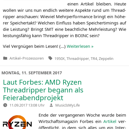
einen Arti­kel blei­ben. Heu­te
wol­len wir uns nun end­lich wei­te­re Aspek­te rund um Thre­ad­
rip­per anschau­en: Wie­viel Mehr­per­for­mance bringt ein höhe­
rer Spei­cher­takt? Wel­chen Ein­fluss haben Spei­cher­ti­mings auf
die Leis­tung? Bringt
SMT
eine beacht­li­che Mehr­leis­tung? Wie
leis­tungs­fä­hig kann Thre­ad­rip­per in
BOINC
sein?
Viel Ver­gnü­gen beim Lesen! (…)
Wei­ter­le­sen »
Tags:
Artikel
–
Prozessoren
1950X
,
Threadripper
,
TR4
,
Zeppelin
Veröffentlicht
in
MONTAG, 11. SEPTEMBER 2017
Laut Forbes:
AMD
Ryzen
Threadripper begann als
Feierabendprojekt
Verfasst
11.09.2017 13:08 Uhr
MusicIsMyLife
von
Ende der ver­gan­ge­nen Woche wur­de beim
Wirt­schafts­ma­ga­zin For­bes ein
Arti­kel
ver­
öf­fent­licht, in dem sich alles um ein Inter­