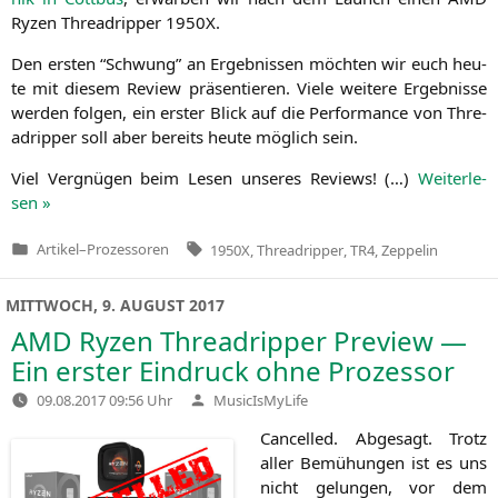
Ryzen Thre­ad­rip­per
1950X
.
Den ers­ten “Schwung” an Ergeb­nis­sen möch­ten wir euch heu­
te mit die­sem Review prä­sen­tie­ren. Vie­le wei­te­re Ergeb­nis­se
wer­den fol­gen, ein ers­ter Blick auf die Per­for­mance von Thre­
ad­rip­per soll aber bereits heu­te mög­lich sein.
Viel Ver­gnü­gen beim Lesen unse­res Reviews! (…)
Wei­ter­le­
sen »
Tags:
Artikel
–
Prozessoren
1950X
,
Threadripper
,
TR4
,
Zeppelin
Veröffentlicht
in
MITTWOCH, 9. AUGUST 2017
AMD
Ryzen Threadripper Preview —
Ein erster Eindruck ohne Prozessor
Verfasst
09.08.2017 09:56 Uhr
MusicIsMyLife
von
Can­cel­led. Abge­sagt. Trotz
aller Bemü­hun­gen ist es uns
nicht gelun­gen, vor dem