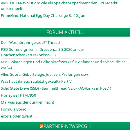
AMDs X3D-Revolution: Wie ein Speicher-Experiment den CPU-Markt
umkrempelte
PrimeGrid: National Egg Day Challenge 3.–10. Juni
FORUM AKTUELL
Der "Was hört ihr gerade?"-Thread
P3D-Sommergrillen in Dresden.....8.8.2026 an der
Drachenschänke/Diakonisse (…)
Mini-Solaranlagen und Balkonkraftwerke für Anfänger und solche, die es
we (…)
Alles Gute ... Geburtstage; Jubiläen; Prüfungen usw...
Was habt ihr euch zuletzt gekauft? Part V
Solid State Drive (SSD) - Sammelthread V2.0 (FAQ/Links in Post1)
Honeywell PTM7950
Mal was aus der dunklen nacht
Formula Boinc
ecosia oder qwant
PARTNER-NEWS
PCGH