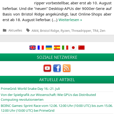
rip­per vor­be­stell­bar, aber erst ab 10. August
lie­fer­bar. Und die “neu­en” Desk­top-APUs der 9000er-Serie auf
Basis von Bris­tol Ridge ange­kün­digt, laut Online-Shops aber
erst ab 18. August lie­fer­bar. (…)
Wei­ter­le­sen »
Tags:
Aktuelles
AM4
,
Bristol Ridge
,
Ryzen
,
Threadripper
,
TR4
,
Zen
Veröffentlicht
in
Beitragsnavigation
SOZIALE NETZWERKE
AKTUELLE ARTIKEL
PrimeGrid: World Snake Day 16.–21. Juli
Von der Spielgrafik zur Wissenschaft: Wie GPUs das Distributed
Computing revolutionierten
BOINC
Games: Sprint Race vom 12.06. 12:00 Uhr (10:00
UTC
) bis zum 15.06.
12:00 Uhr (10:00
UTC
) bei PrimeGrid