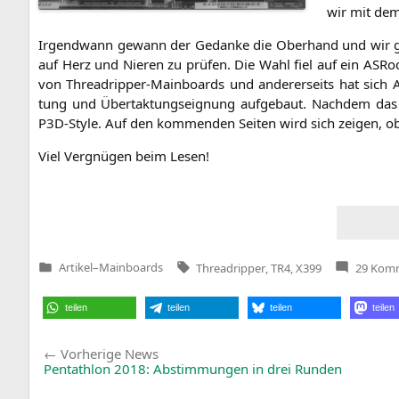
wir mit de
Irgend­wann gewann der Gedan­ke die Ober­hand und wir gab
auf Herz und Nie­ren zu prü­fen. Die Wahl fiel auf ein ASR
von Thre­ad­rip­per-Main­boards und ande­rer­seits hat sich A
tung und Über­tak­tungs­eig­nung auf­ge­baut. Nach­dem das M
P3D-Style. Auf den kom­men­den Sei­ten wird sich zei­gen, ob d
Viel Ver­gnü­gen beim Lesen!
Tags:
Artikel
–
Mainboards
Threadripper
,
TR4
,
X399
29 Kom
Veröffentlicht
in
teilen
teilen
teilen
teilen
Beitragsnavigation
Vorherige
Vorherige News
News:
Pentathlon 2018: Abstimmungen in drei Runden