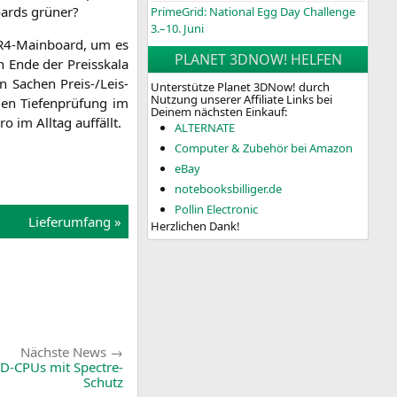
oards grüner?
PrimeGrid: National Egg Day Challenge
3.–10. Juni
TR4-Main­board, um es
PLANET 3DNOW! HELFEN
n Ende der Preis­ska­la
 in Sachen Preis-/Leis­
Unterstütze Planet 3DNow! durch
Nutzung unserer Affiliate Links bei
en Tie­fen­prü­fung im
Deinem nächsten Einkauf:
o im All­tag auffällt.
ALTERNATE
Computer & Zubehör bei Amazon
eBay
notebooksbilliger.de
Pollin Electronic
Lie­fer­um­fang »
Herzlichen Dank!
Nächste
Nächste News
News:
MD-CPUs mit Spectre-
Schutz