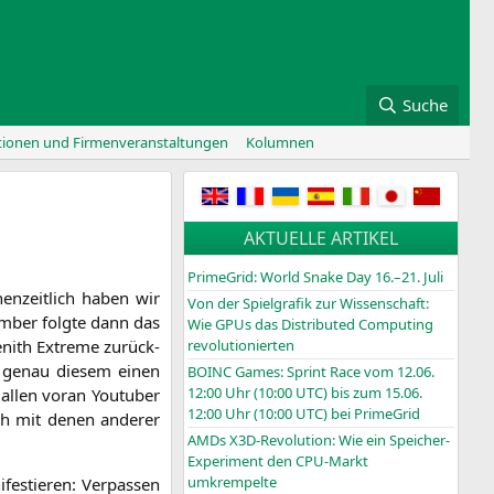
Suche
tionen und Firmenveranstaltungen
Kolumnen
AKTUELLE ARTIKEL
PrimeGrid: World Snake Day 16.–21. Juli
hen­zeit­lich haben wir
Von der Spielgrafik zur Wissenschaft:
­ber folg­te dann das
Wie GPUs das Distributed Computing
nith Extre­me zurück­
revolutionierten
auf genau die­sem einen
BOINC
Games: Sprint Race vom 12.06.
12:00 Uhr (10:00
UTC
) bis zum 15.06.
allen vor­an You­tuber
12:00 Uhr (10:00
UTC
) bei PrimeGrid
ch mit denen ande­rer
AMDs X3D-Revolution: Wie ein Speicher-
Experiment den CPU-Markt
umkrempelte
s­tie­ren: Ver­pas­sen