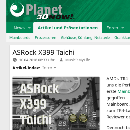
Zum
Inhalt
springen
News
Artikel und Präsentationen
Foren
Mainboards
Prozessoren
Gehäuse, Kühlung, Netzteile
Grafikka
ASRock
X399
Taichi
Verfasst
10.04.2018 08:33 Uhr
MusicIsMyLife
von
Intro
Artikel-Index:
AMDs TR4-Pla
uns die Per
ers­te
Main­
ge­grif­fen 
Main­board
zum TR4-Lau
Review­er d
Den­noch beg