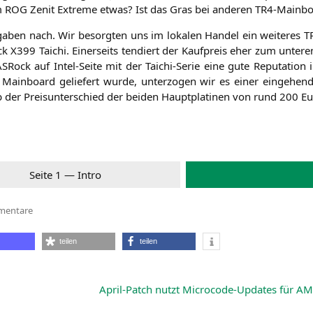
m
ROG
Zenit Extre­me etwas? Ist das Gras bei ande­ren TR4-Main­b
en nach. Wir besorg­ten uns im loka­len Han­del ein wei­te­res 
ock
X399
Tai­chi. Einer­seits ten­diert der Kauf­preis eher zum unte­re
SRock auf Intel-Sei­te mit der Tai­chi-Serie eine gute Repu­ta­ti­on
ain­board gelie­fert wur­de, unter­zo­gen wir es einer ein­ge­hen­d
er Preis­un­ter­schied der bei­den Haupt­pla­ti­nen von rund 200 Eur
Sei­te 1 — Intro
zu
mentare
ASRock
X399
Taichi
teilen
teilen
April-Patch nutzt Microcode-Updates für A