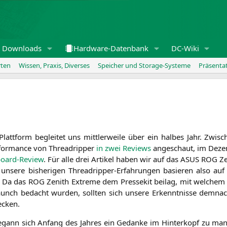
Downloads
Hardware-Datenbank
DC-Wiki
rten
Wissen, Praxis, Diverses
Speicher und Storage-Systeme
Präsenta
tt­form beglei­tet uns mitt­ler­wei­le über ein hal­bes Jahr. Zwi­sc
for­mance von Thre­ad­rip­per
in zwei
Reviews
ange­schaut, im Dezem
board-Review
. Für alle drei Arti­kel haben wir auf das
ASUS
ROG
Ze
– unse­re bis­he­ri­gen Thre­ad­rip­per-Erfah­run­gen basie­ren also 
. Da das
ROG
Zenith Extre­me dem Pres­se­kit bei­lag, mit wel­chem 
nch bedacht wur­den, soll­ten sich unse­re Erkennt­nis­se dem­na
ecken.
ann sich Anfang des Jah­res ein Gedan­ke im Hin­ter­kopf zu mani­fe