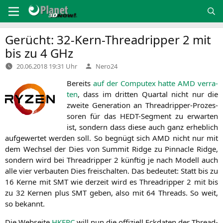
Zum
Inhalt
springen
Gerücht: 32-Kern-Threadripper 2 mit
bis zu 4 GHz
Verfasst
20.06.2018 19:31 Uhr
Nero24
von
Bereits
auf der Com­putex hat­te
AMD
ver­ra­
ten
, dass im drit­ten Quar­tal nicht nur die
zwei­te Gene­ra­ti­on an Thre­ad­rip­per-Pro­zes­
so­ren für das HEDT-Seg­ment zu erwar­ten
ist, son­dern dass die­se auch ganz erheb­lich
auf­ge­wer­tet wer­den soll. So begnügt sich
AMD
nicht nur mit
dem Wech­sel der Dies von Sum­mit Ridge zu Pin­na­cle Ridge,
son­dern wird bei Thre­ad­rip­per 2 künf­tig je nach Modell auch
alle vier ver­bau­ten Dies frei­schal­ten. Das bedeu­tet: Statt bis zu
16 Ker­ne mit
SMT
wie der­zeit wird es Thre­ad­rip­per 2 mit bis
zu 32 Ker­nen plus
SMT
geben, also mit 64 Threads. So weit,
so bekannt.
Die Web­sei­te
HKEPC
will nun die offi­zi­ell Eck­da­ten der Thre­ad­