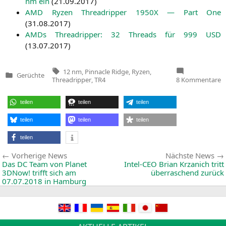
nm ein
(
21.09.2017
)
AMD
Ryzen Thre­ad­rip­per
1950X
— Part One
(
31.08.2017
)
AMDs Thre­ad­rip­per: 32 Threads für 999
USD
(
13.07.2017
)
Tags:
12 nm
,
Pinnacle Ridge
,
Ryzen
,
Gerüchte
Veröffentlicht
z
Threadripper
,
TR4
8 Kommentare
in
G
3
K
teilen
teilen
teilen
T
2
m
teilen
teilen
teilen
b
z
teilen
4
Beitragsnavigation
Vorherige
Vorherige News
Nächste News
News:
Das
DC
Team von Planet
Intel-CEO Brian Krzanich tritt
3DNow! trifft sich am
überraschend zurück
07.07.2018 in Hamburg