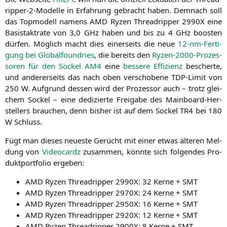
rip­per-2-Model­le in Erfah­rung gebracht haben. Dem­nach soll
das Top­mo­dell namens
AMD
Ryzen Thre­ad­rip­per
2990X
eine
Basistakt­ra­te von 3,0 GHz haben und bis zu 4 GHz boos­ten
dür­fen. Mög­lich macht dies einer­seits die neue
12-nm-Fer­ti­
gung bei Glo­bal­found­ries
, die bereits den
Ryzen-2000-Pro­zes­
so­ren für den Sockel
AM4
eine
bes­se­re Effi­zi­enz
bescher­te,
und ande­rer­seits das nach oben ver­scho­be­ne TDP-Limit von
250 W. Auf­grund des­sen wird der Pro­zes­sor auch – trotz glei­
chem Sockel – eine dedi­zier­te Frei­ga­be des Main­board-Her­
stel­lers brau­chen, denn bis­her ist auf dem Sockel
TR4
bei 180
W Schluss.
Fügt man die­ses neu­es­te Gerücht mit einer etwas älte­ren Mel­
dung von
Video­cardz
zusam­men, könn­te sich fol­gen­des Pro­
dukt­port­fo­lio ergeben:
AMD
Ryzen Thre­ad­rip­per
2990X
: 32 Ker­ne +
SMT
AMD
Ryzen Thre­ad­rip­per
2970X
: 24 Ker­ne +
SMT
AMD
Ryzen Thre­ad­rip­per
2950X
: 16 Ker­ne +
SMT
AMD
Ryzen Thre­ad­rip­per
2920X
: 12 Ker­ne +
SMT
AMD
Ryzen Thre­ad­rip­per
2900X
: 8 Ker­ne +
SMT