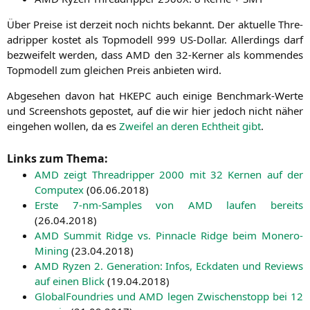
Über Prei­se ist der­zeit noch nichts bekannt. Der aktu­el­le Thre­
ad­rip­per kos­tet als Top­mo­dell 999 US-Dol­lar. Aller­dings darf
bezwei­felt wer­den, dass
AMD
den 32-Ker­ner als kom­men­des
Top­mo­dell zum glei­chen Preis anbie­ten wird.
Abge­se­hen davon hat
HKEPC
auch eini­ge Bench­mark-Wer­te
und Screen­shots gepos­tet, auf die wir hier jedoch nicht näher
ein­ge­hen wol­len, da es
Zwei­fel an deren Echt­heit gibt
.
Links zum Thema:
AMD
zeigt Thre­ad­rip­per 2000 mit 32 Ker­nen auf der
Com­putex
(
06.06.2018
)
Ers­te 7‑nm-Samples von
AMD
lau­fen bereits
(
26.04.2018
)
AMD
Sum­mit Ridge vs. Pin­na­cle Ridge beim Mone­ro-
Mining
(
23.04.2018
)
AMD
Ryzen 2. Gene­ra­ti­on: Infos, Eck­da­ten und Reviews
auf einen Blick
(
19.04.2018
)
Glo­bal­Found­ries und
AMD
legen Zwi­schen­stopp bei 12