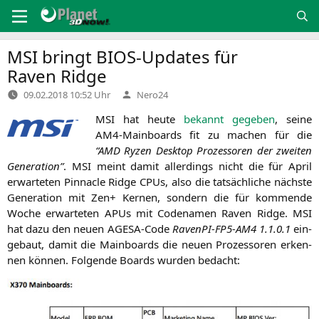
Zum
Inhalt
springen
MSI
bringt BIOS-Updates für
Raven Ridge
Verfasst
09.02.2018 10:52 Uhr
Nero24
von
MSI
hat heu­te
bekannt gege­ben
, sei­ne
AM4-Main­boards fit zu machen für die
“
AMD
Ryzen Desk­top Pro­zes­so­ren der zwei­ten
Gene­ra­ti­on”
.
MSI
meint damit aller­dings nicht die für April
erwar­te­ten Pin­na­cle Ridge CPUs, also die tat­säch­li­che nächs­te
Gene­ra­ti­on mit Zen+ Ker­nen, son­dern die für kom­men­de
Woche erwar­te­ten APUs mit Code­na­men Raven Ridge.
MSI
hat dazu den neu­en AGE­SA-Code
Raven­PI-FP5-AM4 1.1.0.1
ein­
ge­baut, damit die Main­boards die neu­en Pro­zes­so­ren erken­
nen kön­nen. Fol­gen­de Boards wur­den bedacht: