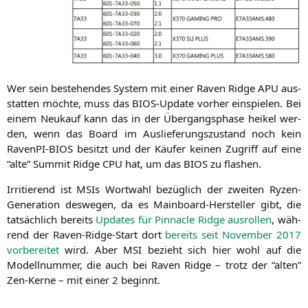
Wer sein bestehen­des Sys­tem mit einer Raven Ridge
APU
aus­
stat­ten möch­te, muss das BIOS-Update vor­her ein­spie­len. Bei
einem Neu­kauf kann das in der Über­gangs­pha­se hei­kel wer­
den, wenn das Board im Aus­lie­fe­rungs­zu­stand noch kein
Raven­PI-BIOS besitzt und der Käu­fer kei­nen Zugriff auf eine
“alte” Sum­mit Ridge
CPU
hat, um das
BIOS
zu flashen.
Irri­tie­rend ist MSIs Wort­wahl bezüg­lich der zwei­ten Ryzen-
Gene­ra­ti­on des­we­gen, da es Main­board-Her­stel­ler gibt, die
tat­säch­lich bereits
Updates für Pin­na­cle Ridge aus­rol­len
, wäh­
rend der Raven-Ridge-Start dort
bereits seit Novem­ber 2017
vor­be­rei­tet
wird. Aber
MSI
bezieht sich hier wohl auf die
Modell­num­mer, die auch bei Raven Ridge – trotz der “alten”
Zen-Ker­ne – mit einer 2 beginnt.