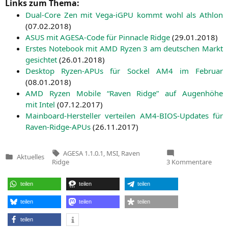
Links zum Thema:
Dual-Core Zen mit Vega-iGPU kommt wohl als Ath­lon
(
07.02.2018
)
ASUS
mit AGE­SA-Code für Pin­na­cle Ridge
(
29.01.2018
)
Ers­tes Note­book mit
AMD
Ryzen 3 am deut­schen Markt
gesich­tet
(
26.01.2018
)
Desk­top Ryzen-APUs für Sockel
AM4
im Febru­ar
(
08.01.2018
)
AMD
Ryzen Mobi­le “Raven Ridge” auf Augen­hö­he
mit Intel
(
07.12.2017
)
Main­board-Her­stel­ler ver­tei­len AM4-BIOS-Updates für
Raven-Ridge-APUs
(
26.11.2017
)
Tags:
AGESA 1.1.0.1
,
MSI
,
Raven
Aktuelles
Veröffentlicht
zu
Ridge
3 Kommentare
in
MSI
bring
BIOS-
teilen
teilen
teilen
Upda
für
Rave
teilen
teilen
teilen
teilen