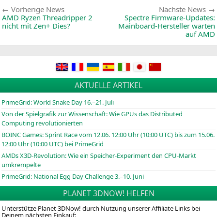
Beitragsnavigation
Vorherige
Vorherige News
Nächste News
News:
AMD
Ryzen Threadripper 2
Spectre Firmware-Updates:
nicht mit Zen+ Dies?
Mainboard-Hersteller warten
auf
AMD
AKTUELLE ARTIKEL
PrimeGrid: World Snake Day 16.–21. Juli
Von der Spielgrafik zur Wissenschaft: Wie GPUs das Distributed
Computing revolutionierten
BOINC
Games: Sprint Race vom 12.06. 12:00 Uhr (10:00
UTC
) bis zum 15.06.
12:00 Uhr (10:00
UTC
) bei PrimeGrid
AMDs X3D-Revolution: Wie ein Speicher-Experiment den CPU-Markt
umkrempelte
PrimeGrid: National Egg Day Challenge 3.–10. Juni
PLANET 3DNOW! HELFEN
Unterstütze Planet 3DNow! durch Nutzung unserer Affiliate Links bei
Deinem nächsten Einkauf: