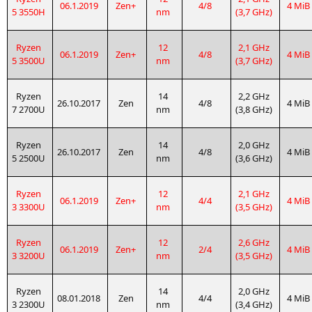
06.1.2019
Zen+
4/8
4 MiB
5
3550H
nm
(3,7 GHz)
Ryzen
12
2,1 GHz
06.1.2019
Zen+
4/8
4 MiB
5
3500U
nm
(3,7 GHz)
Ryzen
14
2,2 GHz
26.10.2017
Zen
4/8
4 MiB
7
2700U
nm
(3,8 GHz)
Ryzen
14
2,0 GHz
26.10.2017
Zen
4/8
4 MiB
5
2500U
nm
(3,6 GHz)
Ryzen
12
2,1 GHz
06.1.2019
Zen+
4/4
4 MiB
3
3300U
nm
(3,5 GHz)
Ryzen
12
2,6 GHz
06.1.2019
Zen+
2/4
4 MiB
3
3200U
nm
(3,5 GHz)
Ryzen
14
2,0 GHz
08.01.2018
Zen
4/4
4 MiB
3
2300U
nm
(3,4 GHz)