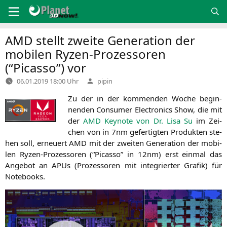
Zum
Inhalt
springen
AMD
stellt zweite Generation der
mobilen Ryzen-Prozessoren
(“Picasso”) vor
Verfasst
06.01.2019 18:00 Uhr
pipin
von
Zu der in der kom­men­den Woche begin­
nen­den Con­su­mer Elec­tro­nics Show, die mit
der
AMD
Key­note von Dr. Lisa Su
im Zei­
chen von in 7nm gefer­tig­ten Pro­duk­ten ste­
hen soll, erneu­ert
AMD
mit der zwei­ten Gene­ra­ti­on der mobi­
len Ryzen-Pro­zes­so­ren (“Picas­so” in 12nm) erst ein­mal das
Ange­bot an APUs (Pro­zes­so­ren mit inte­grier­ter Gra­fik) für
Notebooks.