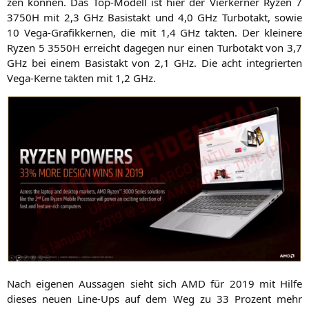
zen kön­nen. Das Top-Modell ist hier der Vier­ker­ner Ryzen 7
3750H
mit 2,3 GHz Basistakt und 4,0 GHz Tur­bo­takt, sowie
10 Vega-Gra­fik­ker­nen, die mit 1,4 GHz tak­ten. Der klei­ne­re
Ryzen 5
3550H
erreicht dage­gen nur einen Tur­bo­takt von 3,7
GHz bei einem Basistakt von 2,1 GHz. Die acht inte­grier­ten
Vega-Ker­ne tak­ten mit 1,2 GHz.
Nach eige­nen Aus­sa­gen sieht sich
AMD
für 2019 mit Hil­fe
die­ses neu­en Line-Ups auf dem Weg zu 33 Pro­zent mehr