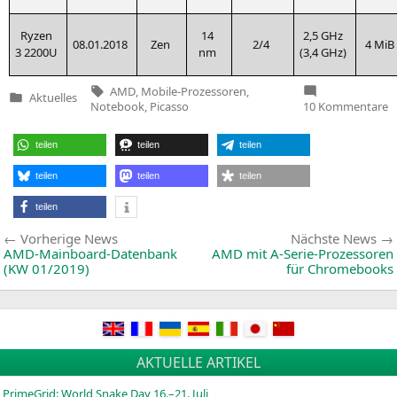
Ryzen
14
2,5 GHz
08.01.2018
Zen
2/4
4 MiB
3
2200U
nm
(3,4 GHz)
Tags:
AMD
,
Mobile-Prozessoren
,
Aktuelles
Veröffentlicht
z
Notebook
,
Picasso
10 Kommentare
in
A
st
z
teilen
teilen
teilen
G
d
m
teilen
teilen
teilen
R
P
teilen
(
v
Beitragsnavigation
Vorherige
Vorherige News
Nächste News
News:
AMD-Mainboard-Datenbank
AMD
mit A‑Serie-Prozessoren
(
KW
01/2019)
für Chromebooks
AKTUELLE ARTIKEL
PrimeGrid: World Snake Day 16.–21. Juli