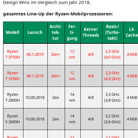
Design Wins im Ver­gleich zum Jahr 2018.
gesam­tes Line-Up der Ryzen-Mobilprozessoren:
Archi­
Fer­
Basis-/
Kerne/
L3-
Modell
Launch
tek­
ti­
(Tur­bo­
Threads
Cache
tur
gung
takt)
Ryzen
12
2,3 GHz
06.1.2019
Zen+
4/8
4 MiB
7
3750H
nm
(4,0 GHz)
Ryzen
12
2,3 GHz
06.1.2019
Zen+
4/8
4 MiB
7
3700U
nm
(4,0 GHz)
Ryzen
14
3,3 GHz
10.09.2018
Zen
4/8
4 MiB
7
2800H
nm
(3,8 GHz)
Ryzen
14
3,2 GHz
10.09.2018
Zen
4/8
4 MiB
5
2600H
nm
(3,6 GHz)
Ryzen
12
2,1 GHz