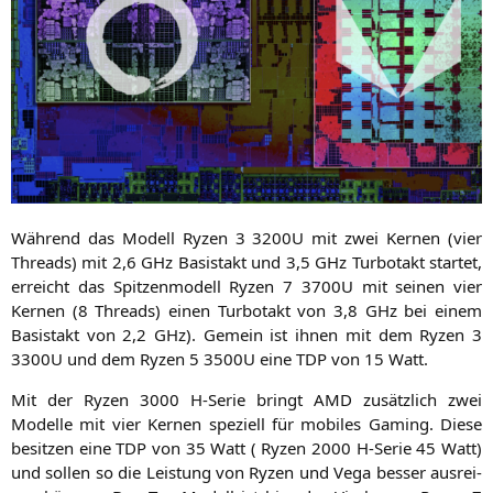
Wäh­rend das Modell Ryzen 3
3200U
mit zwei Ker­nen (vier
Threads) mit 2,6 GHz Basistakt und 3,5 GHz Tur­bo­takt star­tet,
erreicht das Spit­zen­mo­dell Ryzen 7
3700U
mit sei­nen vier
Ker­nen (8 Threads) einen Tur­bo­takt von 3,8 GHz bei einem
Basistakt von 2,2 GHz). Gemein ist ihnen mit dem Ryzen 3
3300U
und dem Ryzen 5
3500U
eine
TDP
von 15 Watt.
Mit der Ryzen 3000 H‑Serie bringt
AMD
zusätz­lich zwei
Model­le mit vier Ker­nen spe­zi­ell für mobi­les Gam­ing. Die­se
besit­zen eine
TDP
von 35 Watt ( Ryzen 2000 H‑Serie 45 Watt)
und sol­len so die Leis­tung von Ryzen und Vega bes­ser aus­rei­