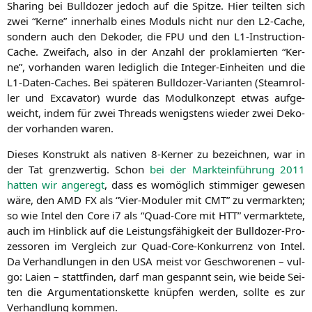
Sha­ring bei Bull­do­zer jedoch auf die Spit­ze. Hier teil­ten sich
zwei “Ker­ne” inner­halb eines Moduls nicht nur den L2-Cache,
son­dern auch den Deko­der, die
FPU
und den L1-Ins­truc­tion-
Cache. Zwei­fach, also in der Anzahl der pro­kla­mier­ten “Ker­
ne”, vor­han­den waren ledig­lich die Inte­ger-Ein­hei­ten und die
L1-Daten-Caches. Bei spä­te­ren Bull­do­zer-Vari­an­ten (Steam­rol­
ler und Excava­tor) wur­de das Modul­kon­zept etwas auf­ge­
weicht, indem für zwei Threads wenigs­tens wie­der zwei Deko­
der vor­han­den waren.
Die­ses Kon­strukt als nati­ven 8‑Kerner zu bezeich­nen, war in
der Tat grenz­wer­tig. Schon
bei der Markt­ein­füh­rung 2011
hat­ten wir ange­regt
, dass es womög­lich stim­mi­ger gewe­sen
wäre, den
AMD
FX
als “Vier-Modu­ler mit
CMT
” zu ver­mark­ten;
so wie Intel den Core i7 als “Quad-Core mit
HTT
” ver­mark­te­te,
auch im Hin­blick auf die Leis­tungs­fä­hig­keit der Bull­do­zer-Pro­
zes­so­ren im Ver­gleich zur Quad-Core-Kon­kur­renz von Intel.
Da Ver­hand­lun­gen in den
USA
meist vor Geschwo­re­nen – vul­
go: Lai­en – statt­fin­den, darf man gespannt sein, wie bei­de Sei­
ten die Argu­men­ta­ti­ons­ket­te knüp­fen wer­den, soll­te es zur
Ver­hand­lung kommen.