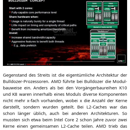
Gegen­stand des Streits ist die eigen­tüm­li­che Archi­tek­tur der
Bull­do­zer-Pro­zes­so­ren.
AMD
führ­te bei Bull­do­zer die Modul­
bau­wei­se ein. Anders als bei den Vor­gän­ger­bau­rei­hen
K10
und
K8
waren inner­halb eines Moduls diver­se Kom­po­nen­ten
nicht mehr x‑fach vor­han­den, wobei x die Anzahl der Ker­ne
dar­stellt, son­dern wur­den geteilt. Bei L2-Caches war das
schon län­ger üblich, auch bei ande­ren Archi­tek­tu­ren. So
muss­ten sich etwa beim Intel Core 2 schon Jah­re zuvor zwei
Ker­ne einen gemein­sa­men L2-Cache tei­len.
AMD
trieb das