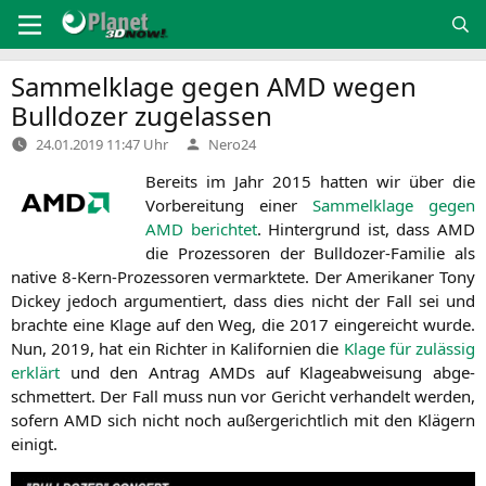
Zum
Inhalt
springen
Sammelklage gegen
AMD
wegen
Bulldozer zugelassen
Verfasst
24.01.2019 11:47 Uhr
Nero24
von
Bereits im Jahr 2015 hat­ten wir über die
Vor­be­rei­tung einer
Sam­mel­kla­ge gegen
AMD
berich­tet
. Hin­ter­grund ist, dass
AMD
die Pro­zes­so­ren der Bull­do­zer-Fami­lie als
nati­ve 8‑Kern-Pro­zes­so­ren ver­mark­te­te. Der Ame­ri­ka­ner Tony
Dickey jedoch argu­men­tiert, dass dies nicht der Fall sei und
brach­te eine Kla­ge auf den Weg, die 2017 ein­ge­reicht wur­de.
Nun, 2019, hat ein Rich­ter in Kali­for­ni­en die
Kla­ge für zuläs­sig
erklärt
und den Antrag AMDs auf Kla­ge­ab­wei­sung abge­
schmet­tert. Der Fall muss nun vor Gericht ver­han­delt wer­den,
sofern
AMD
sich nicht noch außer­ge­richt­lich mit den Klä­gern
einigt.