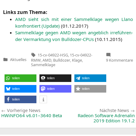
Links zum Thema:
AMD
sieht sich mit einer Sam­mel­kla­ge wegen Llano
kon­fron­tiert (Update)
(
01.12.2017
)
Sam­mel­kla­ge gegen
AMD
wegen angeb­lich irre­füh­ren­
der Ver­mark­tung von Bull­do­zer-CPUs
(
10.11.2015
)
Tags:
15-cv-04922-HSG
,
15-cv-04922-
z
Aktuelles
RMW
,
AMD
,
Bulldozer
,
Klage
,
9 Kommentare
Veröffentlicht
S
Sammelklage
in
g
A
w
teilen
teilen
teilen
B
z
teilen
teilen
teilen
teilen
Beitragsnavigation
Vorherige
Vorherige News
Nächste News
News:
HWiNFO64 v6.01–3640 Beta
Radeon Software Adrenalin
2019 Edition 19.1.2