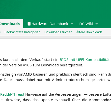
Downloads
Hardware-Datenbank
DC-Wiki
s
Beobachtete Kategorien
Downloads suchen
Ältere Downloads
s kurz nach dem Ver­kaufs­start ein
BIOS
mit UEFI-Kom­pa­ti­bi­li­tät
n der Ver­si­on v106 zum Down­load bereitgestellt.
enz­de­sign von
AMD
basie­ren und prak­tisch iden­tisch sind, kann 
ell­te Datei muss dabei nur mit Admi­nis­tra­tor­rech­ten gestar­tet
n
Red­dit-Thread
Hin­wei­se auf die Ver­bes­se­run­gen — bes­se­re Lüf­ter­
e die Hin­wei­se, dass das Update even­tu­ell über die Kom­man­do­ze