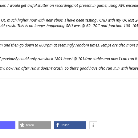
sues. I would get awful stut­ter on recording(not pre­sent in game) using
AVC
enco­din
n
OC
much hig­her now with new Vbi­os. I have been test­ing
FCND
with my
OC
last 2
d crash. This is no lon­ger hap­pe­ning
GPU
was @ 62-
70C
and junc­tion 100–
10
0rpm and then go down to 800rpm at see­mingly ran­dom times. Temps are also more s
t, I pre­vious­ly could only run stock 1801 boost @ 1014mv sta­ble and now I can run 
014mv, now run after run it does­n’t crash. So that’s good have also run it in with hea­
D
eon
teilen
teilen
S
v106