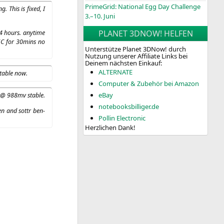
PrimeGrid: National Egg Day Challenge
g. This is fixed, I
3.–10. Juni
PLANET 3DNOW! HELFEN
4 hours. any­ti­me
5C
for 30mins no
Unterstütze Planet 3DNow! durch
Nutzung unserer Affiliate Links bei
Deinem nächsten Einkauf:
ALTERNATE
ta­ble now.
Computer & Zubehör bei Amazon
eBay
it @ 988mv stable.
notebooksbilliger.de
ven and sottr ben­
Pollin Electronic
Herzlichen Dank!