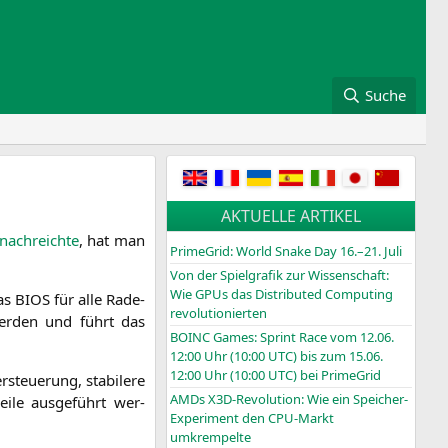
Suche
AKTUELLE ARTIKEL
 nach­reich­te
, hat man
PrimeGrid: World Snake Day 16.–21. Juli
Von der Spielgrafik zur Wissenschaft:
Wie GPUs das Distributed Computing
das
BIOS
für alle Rade­
revolutionierten
 wer­den und führt das
BOINC
Games: Sprint Race vom 12.06.
12:00 Uhr (10:00
UTC
) bis zum 15.06.
12:00 Uhr (10:00
UTC
) bei PrimeGrid
steue­rung, sta­bi­le­re
AMDs X3D-Revolution: Wie ein Speicher-
i­le aus­ge­führt wer­
Experiment den CPU-Markt
umkrempelte