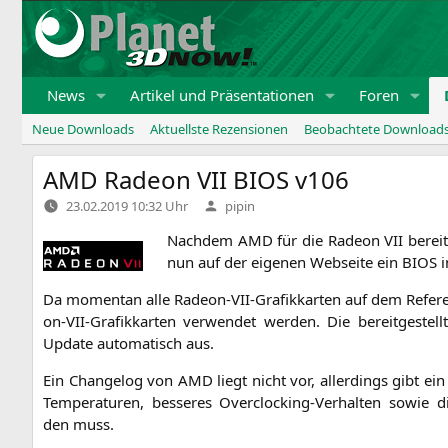
Zum
Inhalt
springen
News
Artikel und Präsentationen
Foren
Neue Downloads
Aktuellste Rezensionen
Beobachtete Download
AMD
Radeon
VII
BIOS
v106
Verfasst
23.02.2019 10:32 Uhr
pipin
von
Nach­dem
AMD
für die Rade­on
VII
bereit
nun auf der eige­nen Web­sei­te ein
BIOS
i
Da momen­tan alle Rade­on-
VII
-Gra­fik­kar­ten auf dem Refe­r
on-VII-Gra­fik­kar­ten ver­wen­det wer­den. Die bereit­ge­st
Update auto­ma­tisch aus.
Ein Chan­ge­log von
AMD
liegt nicht vor, aller­dings gibt ei
Tem­pe­ra­tu­ren, bes­se­res Over­clo­cking-Ver­hal­ten sowi
den muss.