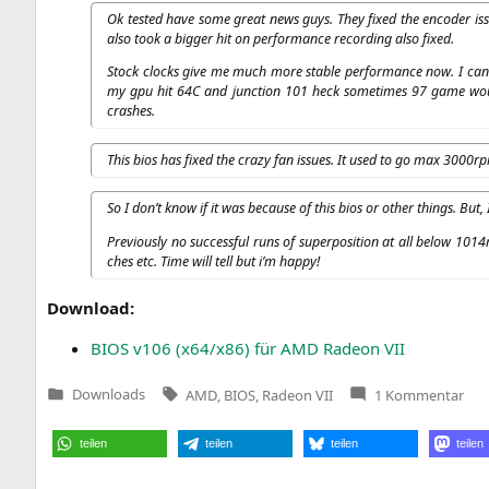
Ok tes­ted have some gre­at news guys. They fixed the enco­der is
also took a big­ger hit on per­for­mance recor­ding also fixed.
Stock clocks give me much more sta­ble per­for­mance now. I ca
my gpu hit
64C
and junc­tion 101 heck some­ti­mes 97 game woul
crashes.
This bios has fixed the cra­zy fan issues. It used to go max 300
So I don’t know if it was becau­se of this bios or other things. Bu
Pre­vious­ly no suc­cessful runs of super­po­si­ti­on at all below 1
ches etc. Time will tell but i’m happy!
Down­load:
BIOS
v106 (x64/x86) für
AMD
Rade­on
VII
Tags:
zu
Downloads
AMD
,
BIOS
,
Radeon VII
1 Kommentar
Veröffentlicht
AM
in
Rad
VII
teilen
teilen
teilen
teilen
BIO