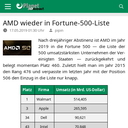
Zum
Inhalt
springen
AMD
wieder in Fortune-500-Liste
Verfasst
17.05.2019 01:30 Uhr
pipin
von
Nach drei­jäh­ri­ger Abs­ti­nenz ist
AMD
im Jahr
2019 in die For­tu­ne 500 — die Lis­te der
500 umsatz­stärks­ten Unter­neh­men der Ver­
ei­nig­ten Staa­ten — zurück­ge­kehrt und
belegt momen­tan Platz 460. Zuletzt hielt man im Jahr 2015
den Rang 476 und ver­pass­te im letz­ten Jahr mit der Posi­ti­on
506 den Ein­zug in die Lis­te nur knapp.
Platz
Fir­ma
Umsatz (in Mrd. US-Dollar)
1
Walm­art
514,405
3
Apple
265,595
34
Dell
90,621
43
Intel
70,848