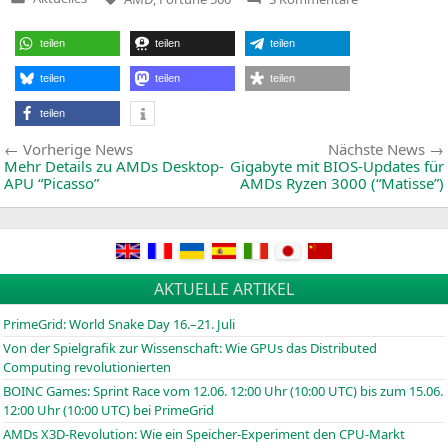
Veröffentlicht
AMD
in
wieder
in
teilen
teilen
teilen
Fortune-
500-
Liste
teilen
teilen
teilen
teilen
Beitragsnavigation
Vorherige
Vorherige News
Nächste News
News:
Mehr Details zu AMDs Desktop-
Gigabyte mit BIOS-Updates für
APU “Picasso”
AMDs Ryzen 3000 (“Matisse”)
AKTUELLE ARTIKEL
PrimeGrid: World Snake Day 16.–21. Juli
Von der Spielgrafik zur Wissenschaft: Wie GPUs das Distributed
Computing revolutionierten
BOINC
Games: Sprint Race vom 12.06. 12:00 Uhr (10:00
UTC
) bis zum 15.06.
12:00 Uhr (10:00
UTC
) bei PrimeGrid
AMDs X3D-Revolution: Wie ein Speicher-Experiment den CPU-Markt