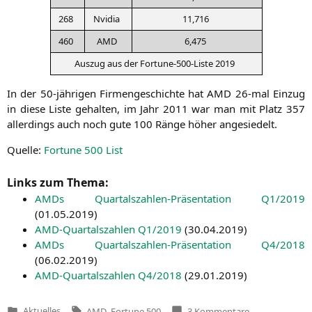
268
Nvi­dia
11,716
460
AMD
6,475
Aus­zug aus der For­tu­ne-500-Lis­te 2019
In der 50-jäh­ri­gen Fir­men­ge­schich­te hat
AMD
26-mal Ein­zug
in die­se Lis­te gehal­ten, im Jahr 2011 war man mit Platz 357
aller­dings auch noch gute 100 Rän­ge höher angesiedelt.
Quel­le:
For­tu­ne 500 List
Links zum Thema:
AMDs Quar­tals­zah­len-Prä­sen­ta­ti­on
Q1
/2019
(
01.05.2019
)
AMD-Quar­tals­zah­len
Q1
/2019
(
30.04.2019
)
AMDs Quar­tals­zah­len-Prä­sen­ta­ti­on
Q4
/2018
(
06.02.2019
)
AMD-Quar­tals­zah­len
Q4
/2018
(
29.01.2019
)
Tags:
zu
Aktuelles
AMD
,
Fortune 500
3 Kommentare