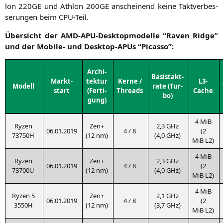
lon
220GE
und Ath­lon
200GE
anschei­nend kei­ne Takt­ver­bes­
se­run­gen beim CPU-Teil.
Über­sicht der AMD-APU-Desk­top­mo­del­le “Raven Ridge”
und der Mobi­le- und Desk­top-APUs “Picas­so”:
Archi­
Basistakt­
Markt­
tek­tur
Ker­ne /
L3-
Modell
ra­te (Tur­
start
(Fer­ti­
Threads
Cache
bo)
gung)
4 MiB
Ryzen
Zen+
2,3 GHz
06.01.2019
4 / 8
(2
7
3750H
(12 nm)
(4,0 GHz)
MiB
L2
)
4 MiB
Ryzen
Zen+
2,3 GHz
06.01.2019
4 / 8
(2
7
3700U
(12 nm)
(4,0 GHz)
MiB
L2
)
4 MiB
Ryzen 5
Zen+
2,1 GHz
06.01.2019
4 / 8
(2
3550H
(12 nm)
(3,7 GHz)
MiB
L2
)