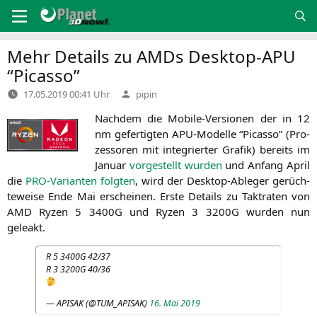
Zum
Inhalt
springen
Mehr Details zu AMDs Desktop-APU
“Picasso”
Verfasst
17.05.2019 00:41 Uhr
pipin
von
Nach­dem die Mobi­le-Ver­sio­nen der in 12
nm gefer­tig­ten APU-Model­le “Picas­so” (Pro­
zes­so­ren mit inte­grier­ter Gra­fik) bereits im
Janu­ar
vor­ge­stellt wur­den
und Anfang April
die
PRO-Vari­an­ten folg­ten
, wird der Desk­top-Able­ger gerüch­
te­wei­se Ende Mai erschei­nen. Ers­te Details zu Takt­ra­ten von
AMD
Ryzen 5
3400G
und Ryzen 3
3200G
wur­den nun
geleakt.
R 5
3400G
42/37
R 3
3200G
40/36
—
APISAK
(@
TUM_APISAK
)
16. Mai 2019