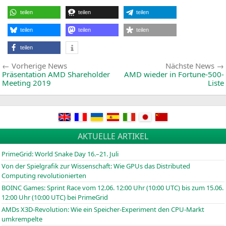
Detai
zu
teilen
teilen
teilen
AMD
Desk
APU
teilen
teilen
teilen
“Pica
teilen
Beitragsnavigation
Vorherige
Vorherige News
Nächste News
News:
Präsentation
AMD
Shareholder
AMD
wieder in Fortune-500-
Meeting 2019
Liste
AKTUELLE ARTIKEL
PrimeGrid: World Snake Day 16.–21. Juli
Von der Spielgrafik zur Wissenschaft: Wie GPUs das Distributed
Computing revolutionierten
BOINC
Games: Sprint Race vom 12.06. 12:00 Uhr (10:00
UTC
) bis zum 15.06.
12:00 Uhr (10:00
UTC
) bei PrimeGrid
AMDs X3D-Revolution: Wie ein Speicher-Experiment den CPU-Markt
umkrempelte