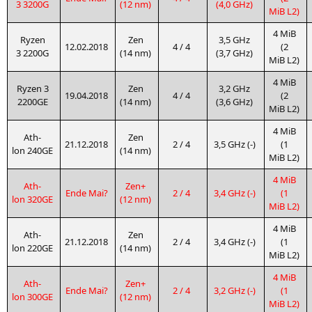
3
3200G
(12 nm)
(4,0 GHz)
MiB
L2
)
4 MiB
Ryzen
Zen
3,5 GHz
12.02.2018
4 / 4
(2
3
2200G
(14 nm)
(3,7 GHz)
MiB
L2
)
4 MiB
Ryzen 3
Zen
3,2 GHz
19.04.2018
4 / 4
(2
2200GE
(14 nm)
(3,6 GHz)
MiB
L2
)
4 MiB
Ath­
Zen
21.12.2018
2 / 4
3,5 GHz (-)
(1
lon
240GE
(14 nm)
MiB
L2
)
4 MiB
Ath­
Zen+
Ende Mai?
2 / 4
3,4 GHz (-)
(1
lon
320GE
(12 nm)
MiB
L2
)
4 MiB
Ath­
Zen
21.12.2018
2 / 4
3,4 GHz (-)
(1
lon
220GE
(14 nm)
MiB
L2
)
4 MiB
Ath­
Zen+
Ende Mai?
2 / 4
3,2 GHz (-)
(1
lon
300GE
(12 nm)
MiB
L2
)