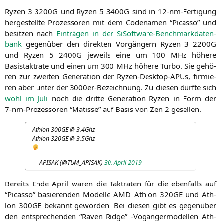
Ryzen 3
3200G
und Ryzen 5
3400G
sind in 12-nm-Fer­ti­gung
her­ge­stell­te Pro­zes­so­ren mit dem Code­na­men “Picas­so” und
besit­zen nach
Ein­trä­gen in der SiS­oft­ware-Bench­mark­da­ten­
bank
gegen­über den direk­ten Vor­gän­gern Ryzen 3
2200G
und Ryzen 5
2400G
jeweils eine um 100 MHz höhe­re
Basistakt­ra­te und einen um 300 MHz höhe­re Tur­bo. Sie gehö­
ren zur zwei­ten Gene­ra­ti­on der Ryzen-Desk­top-APUs, fir­mie­
ren aber unter der 3000er-Bezeich­nung. Zu die­sen dürf­te sich
wohl im Juli
noch die drit­te Gene­ra­ti­on Ryzen in Form der
7‑nm-Pro­zes­so­ren “Matis­se” auf Basis von Zen 2 gesellen.
Ath­lon
300GE
@ 3.4Ghz
Ath­lon
320GE
@ 3.5Ghz
—
APISAK
(@
TUM_APISAK
)
30. April 2019
Bereits Ende April waren die Takt­ra­ten für die eben­falls auf
“Picas­so” basie­ren­den Model­le
AMD
Ath­lon
320GE
und Ath­
lon
300GE
bekannt gewor­den. Bei die­sen gibt es gegen­über
den ent­spre­chen­den “Raven Ridge” ‑Vogän­ger­mo­del­len Ath­