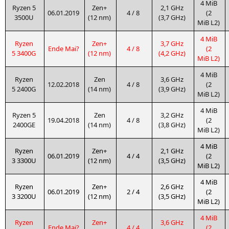
4 MiB
Ryzen 5
Zen+
2,1 GHz
06.01.2019
4 / 8
(2
3500U
(12 nm)
(3,7 GHz)
MiB
L2
)
4 MiB
Ryzen
Zen+
3,7 GHz
Ende Mai?
4 / 8
(2
5
3400G
(12 nm)
(4,2 GHz)
MiB
L2
)
4 MiB
Ryzen
Zen
3,6 GHz
12.02.2018
4 / 8
(2
5
2400G
(14 nm)
(3,9 GHz)
MiB
L2
)
4 MiB
Ryzen 5
Zen
3,2 GHz
19.04.2018
4 / 8
(2
2400GE
(14 nm)
(3,8 GHz)
MiB
L2
)
4 MiB
Ryzen
Zen+
2,1 GHz
06.01.2019
4 / 4
(2
3
3300U
(12 nm)
(3,5 GHz)
MiB
L2
)
4 MiB
Ryzen
Zen+
2,6 GHz
06.01.2019
2 / 4
(2
3
3200U
(12 nm)
(3,5 GHz)
MiB
L2
)
4 MiB
Ryzen
Zen+
3,6 GHz
Ende Mai?
4 / 4
(2