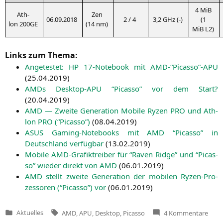
4 MiB
Ath­
Zen
06.09.2018
2 / 4
3,2 GHz (-)
(1
lon
200GE
(14 nm)
MiB
L2
)
Links zum Thema:
Ange­tes­tet:
HP
17-Note­book mit
AMD-
“Picasso”-APU
(
25.04.2019
)
AMDs Desk­top-APU “Picas­so” vor dem Start?
(
20.04.2019
)
AMD
— Zwei­te Gene­ra­ti­on Mobi­le Ryzen
PRO
und Ath­
lon
PRO
(“Picas­so”)
(
08.04.2019
)
ASUS
Gam­ing-Note­books mit
AMD
“Picas­so” in
Deutsch­land ver­füg­bar
(
13.02.2019
)
Mobi­le AMD-Gra­fik­trei­ber für “Raven Ridge” und “Picas­
so” wie­der direkt von
AMD
(
06.01.2019
)
AMD
stellt zwei­te Gene­ra­ti­on der mobi­len Ryzen-Pro­
zes­so­ren (“Picas­so”) vor
(
06.01.2019
)
Tags:
zu
Aktuelles
AMD
,
APU
,
Desktop
,
Picasso
4 Kommentare
Veröffentlicht
Meh
in