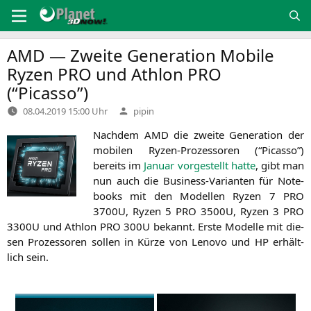
Zum
Inhalt
springen
AMD
— Zweite Generation Mobile
Ryzen
PRO
und Athlon
PRO
(“Picasso”)
Verfasst
08.04.2019 15:00 Uhr
pipin
von
Nach­dem
AMD
die zwei­te Gene­ra­ti­on der
mobi­len Ryzen-Pro­zes­so­ren (“Picas­so”)
bereits im
Janu­ar vor­ge­stellt hat­te
, gibt man
nun auch die Busi­ness-Vari­an­ten für Note­
books mit den Model­len Ryzen 7
PRO
3700U
, Ryzen 5
PRO
3500U
, Ryzen 3
PRO
3300U
und Ath­lon
PRO
300U
bekannt. Ers­te Model­le mit die­
sen Pro­zes­so­ren sol­len in Kür­ze von Leno­vo und
HP
erhält­
lich sein.