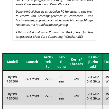
sowie Zuver­läs­sig­keit und Verwaltbarkeit.
Dazu ermög­li­chen sie es glo­ba­len PC-Her­stel­lern, eine brei­
te Palet­te von Geschäfts­sys­te­men zu ent­wi­ckeln – von
hoch­wer­ti­gen pro­fes­sio­nel­len Note­books bis hin zu All­tags-
Note­books mit Produktivitätssteigerung.
AMD
stärkt damit sei­ne Posi­ti­on als Markt­füh­rer für leis­
tungs­star­kes Mul­ti-Core-Com­pu­ting.” (Quel­le:
AMD
)
Archi­
Fer­
Basis-/
Kerne/
Modell
Launch
tek­
ti­
(Tur­bo­
TD
Threads
tur
gung
takt)
Ryzen
12
2,3 GHz
35
06.1.2019
Zen+
4/8
7
3750H
nm
(4,0 GHz)
W
Ryzen
12
2,3 GHz
15
06.1.2019
Zen+
4/8
7
3700U
nm
(4,0 GHz)
W