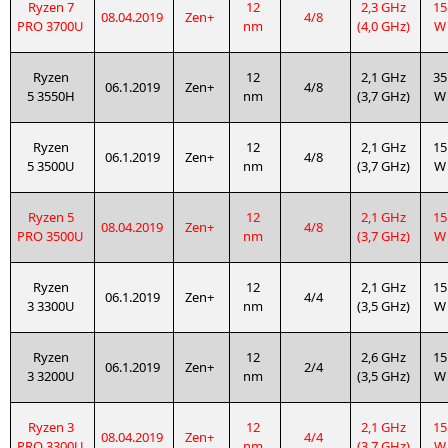
Ryzen 7
12
2,3 GHz
15
08.04.2019
Zen+
4/8
PRO
3700U
nm
(4,0 GHz)
W
Ryzen
12
2,1 GHz
35
06.1.2019
Zen+
4/8
5
3550H
nm
(3,7 GHz)
W
Ryzen
12
2,1 GHz
15
06.1.2019
Zen+
4/8
5
3500U
nm
(3,7 GHz)
W
Ryzen 5
12
2,1 GHz
15
08.04.2019
Zen+
4/8
PRO
3500U
nm
(3,7 GHz)
W
Ryzen
12
2,1 GHz
15
06.1.2019
Zen+
4/4
3
3300U
nm
(3,5 GHz)
W
Ryzen
12
2,6 GHz
15
06.1.2019
Zen+
2/4
3
3200U
nm
(3,5 GHz)
W
Ryzen 3
12
2,1 GHz
15
08.04.2019
Zen+
4/4
PRO
3300U
nm
(3,7 GHz)
W