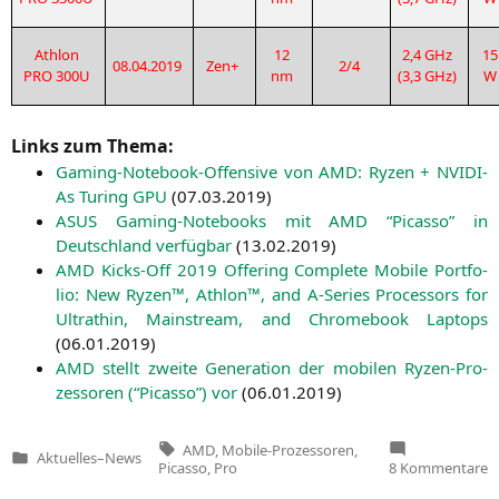
Ath­lon
12
2,4 GHz
15
08.04.2019
Zen+
2/4
PRO
300U
nm
(3,3 GHz)
W
Links zum Thema:
Gam­ing-Note­book-Offen­si­ve von
AMD
: Ryzen + NVI­DI­
As Turing
GPU
(
07.03.2019
)
ASUS
Gam­ing-Note­books mit
AMD
“Picas­so” in
Deutsch­land ver­füg­bar
(
13.02.2019
)
AMD
Kicks-Off 2019 Offe­ring Com­ple­te Mobi­le Port­fo­
lio: New Ryzen™, Ath­lon™, and A‑Series Pro­ces­sors for
Ultrath­in, Main­stream, and Chrome­book Lap­tops
(
06.01.2019
)
AMD
stellt zwei­te Gene­ra­ti­on der mobi­len Ryzen-Pro­
zes­so­ren (“Picas­so”) vor
(
06.01.2019
)
Tags:
AMD
,
Mobile-Prozessoren
,
Aktuelles
–
News
Veröffentlicht
z
Picasso
,
Pro
8 Kommentare
in
A