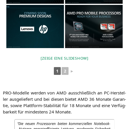
[ZEI­GE EINE SLIDESHOW]
1
2
►
PRO-Model­le wer­den von
AMD
aus­schließ­lich an PC-Her­stel­
ler aus­ge­lie­fert und bei die­sen bie­tet
AMD
36 Mona­te Garan­
tie, sowie Platt­form-Sta­bi­li­tät für 18 Mona­te und eine Ver­füg­
bar­keit für min­des­tens 24 Monate.
“
Die neu­en Pro­zes­so­ren bie­ten kom­mer­zi­el­len Note­book-
Nut­zern ener­gie­ef­fi­zi­en­te Leis­tung, moderns­te Sicher­heit