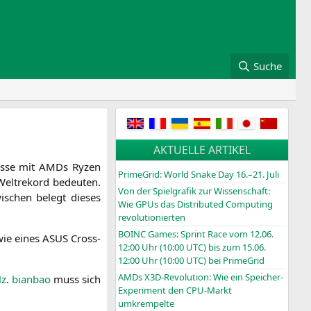
Suche
AKTUELLE ARTIKEL
nis­se mit AMDs Ryzen
PrimeGrid: World Snake Day 16.–21. Juli
lt­re­kord bedeu­ten.
Von der Spielgrafik zur Wissenschaft:
­schen belegt die­ses
Wie GPUs das Distributed Computing
revolutionierten
BOINC
Games: Sprint Race vom 12.06.
ie eines
ASUS
Cross­
12:00 Uhr (10:00
UTC
) bis zum 15.06.
12:00 Uhr (10:00
UTC
) bei PrimeGrid
AMDs X3D-Revolution: Wie ein Speicher-
Hz
.
bian­bao
muss sich
Experiment den CPU-Markt
umkrempelte