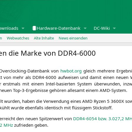
ownloads
Hardware-Datenbank
DC-Wiki
en
Webwatches
Alte Inhalte
News einsenden
en die Marke von
DDR4-6000
 Over­clo­cking-Daten­bank von
hwbot.org
gleich meh­re­re Ergeb­
takt von mehr als
DDR4-6000
auf­wei­sen und damit einen neu­en We
erst­mals mit einem Intel-basier­ten Sys­tem über­wun­den, inzwi
 neu­en Top-3-Ergeb­nis­se gehö­ren alle­samt einem AMD-System.
tellt wur­den, haben die Ver­wen­dung eines
AMD
Ryzen 5
3600X
sow
t wur­de eben­falls iden­tisch mit flüs­si­gem Stickstoff.
erreicht den neu­en Spit­zen­wert von
DDR4-6054
bzw. 3.027,2 M
,2 MHz
zufrie­den geben.