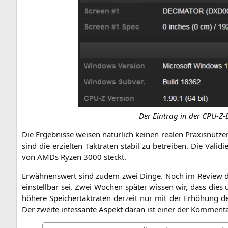
Der Ein­trag in der CPU-Z
Die Ergeb­nis­se wei­sen natür­lich kei­nen rea­len Pra­xis­nut
sind die erziel­ten Takt­ra­ten sta­bil zu betrei­ben. Die Vali­d
von AMDs Ryzen 3000 steckt.
Erwäh­nens­wert sind zudem zwei Din­ge. Noch im Review 
ein­stell­bar sei. Zwei Wochen spä­ter wis­sen wir, dass die
höhe­re Spei­cher­takt­ra­ten der­zeit nur mit der Erhö­hung 
Der zwei­te int­essan­te Aspekt dar­an ist einer der Kom­men­t