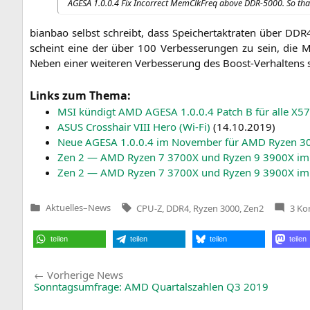
AGESA
1.0.0.4 Fix Incor­rect MemClk­Freq abo­ve
DDR-5000
. So tha
bian­bao selbst schreibt, dass Spei­cher­takt­ra­ten über
DDR4
scheint eine der über 100 Ver­bes­se­run­gen zu sein, die
M
Neben einer wei­te­ren Ver­bes­se­rung des Boost-Ver­hal­tens
Links zum Thema:
MSI
kün­digt
AMD
AGESA
1.0.0.4 Patch B für alle
X57
ASUS
Cross­hair
VIII
Hero (Wi-Fi)
(
14.10.2019
)
Neue
AGESA
1.0.0.4 im Novem­ber für
AMD
Ryzen 300
Zen 2 —
AMD
Ryzen 7
3700X
und Ryzen 9
3900X
im
Zen 2 —
AMD
Ryzen 7
3700X
und Ryzen 9
3900X
im 
Tags:
Aktuelles
–
News
CPU-Z
,
DDR4
,
Ryzen 3000
,
Zen2
3 K
Veröffentlicht
in
teilen
teilen
teilen
teilen
Beitragsnavigation
Vorherige
Vorherige News
News:
Sonntagsumfrage:
AMD
Quartalszahlen
Q3
2019