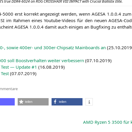
t’s true
DDR4-6024
on
ROG
CROSSHAIR
VIII
IMPACT
with Cru­cial Bal­lis­tix Elite.
-5000
erst kor­rekt ange­zeigt wer­den, wenn
AGESA
1.0.0.4 zum 
SI
im Rah­men eines You­tube-Vide­os für den neu­en AGE­SA-Code 
 scheint
AGESA
1.0.0.4 damit auch eini­ges an Bug­fi­xing zu enthalt
0
‑, sowie 400er- und 300er-Chip­satz Main­boards an
(
25.10.2019
0 soll Boost­ver­hal­ten wei­ter ver­bes­sern
(
07.10.2019
)
 Test — Update #1
(
16.08.2019
)
Test
(
07.07.2019
)
zu
ommentare
AMD
Ryzen
3000:
teilen
teilen
Übertakter
knacken
die
Marke
von
AMD
Ryzen 5 3500 für 
DDR4-
6000