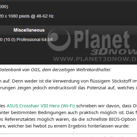
-Daten­bank von
OGS
, dem der­zei­ti­gen Weltrekordhalter.
­zen auf. Denn weder ist die Ver­wen­dung von flüs­si­gem Stick­stoff i
ie­run­gen zei­gen jedoch ein­drucks­voll das Poten­zi­al auf, wel­ches i
des
ASUS
Cross­hair
VIII
Hero (Wi-Fi)
schrie­ben wir davon, dass
D
s unter bestimm­ten Bedin­gun­gen auch prak­tisch mög­lich ist. Das
des Refe­renz­tak­tes mög­lich wären, da die schnells­te BIOS-Opti­o
a­re, wel­cher bei hwbot zu einem Ergeb­nis hin­ter­las­sen wurde: