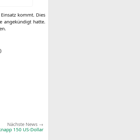
Ein­satz kommt. Dies
ange­kün­digt hat­te.
en.
)
Nächste
Nächste News
News:
knapp 150 US-Dollar