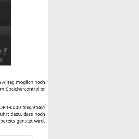
m All­tag mög­lich noch
m Spei­cher­con­trol­ler
DR4-6000
theo­re­tisch
 führt dazu, dass noch
n bereits genutzt wird.