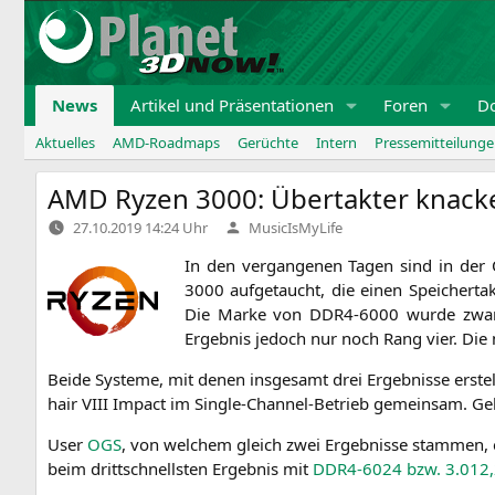
Zum
Inhalt
springen
News
Artikel und Präsentationen
Foren
D
Aktuelles
AMD-Roadmaps
Gerüchte
Intern
Pressemitteilung
AMD
Ryzen 3000: Übertakter knack
Verfasst
27.10.2019 14:24 Uhr
MusicIsMyLife
von
In den ver­gan­ge­nen Tagen sind in der
3000 auf­ge­taucht, die einen Spei­cher­
Die Mar­ke von
DDR4-6000
wur­de zwar 
Ergeb­nis jedoch nur noch Rang vier. Die
Bei­de Sys­te­me, mit denen ins­ge­samt drei Ergeb­nis­se ers
hair
VIII
Impact im Sin­gle-Chan­nel-Betrieb gemein­sam. Gekühl
User
OGS
, von wel­chem gleich zwei Ergeb­nis­se stam­men, 
beim dritt­schnells­ten Ergeb­nis mit
DDR4-6024
bzw. 3.012