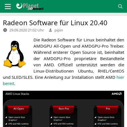
Zum
Inhalt
springen
Radeon Software für Linux 20.40
Verfasst
29.09.2020 21:02 Uhr
pipin
von
Die Rade­on Soft­ware für Linux beinhal­tet den
AMDGPU
All-Open und AMDG­PU-Pro Trei­ber.
Wäh­rend ers­te­rer Open Source ist, beinhal­tet
der AMDG­PU-Pro pro­prie­tä­re Bestand­tei­le
von
AMD
. Offi­zi­ell unter­stützt wer­den die
Linux-Dis­tri­bu­tio­nen Ubun­tu,
RHEL
/CentOS
und
SLED
/
SLES
. Eine Anlei­tung zur Instal­la­ti­on stellt
AMD
hier
bereit
.