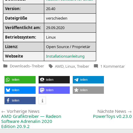
Ver­si­on:
20.40
Datei­grö­ße
ver­schie­den
Ver­öf­fent­licht am:
29.09.2020
Betriebs­sys­tem:
Linux
Lizenz:
Open Source / Proprietär
Web­sei­te
Instal­la­ti­ons­an­lei­tung
Tags:
zu
Downloads
–
Treiber
AMD
,
Linux
,
Treiber
1 Kommentar
Veröffentlicht
Rad
in
Soft
für
teilen
teilen
teilen
Linu
20.4
teilen
teilen
teilen
teilen
Beitragsnavigation
Vorherige
Vorherige News
Nächste News
News:
AMD
Grafiktreiber — Radeon
PowerToys v0.23.0
Software Adrenalin 2020
Edition 20.9.2