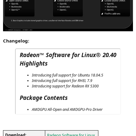
Chan­ge­log:
Radeon™ Software for Linux® 20.40
Highlights
Intro­du­cing full sup­port for Ubun­tu 18.04.5
Intro­du­cing full sup­port for
RHEL
7.9
Intro­du­cing sup­port for Rade­on
RX
5300
Package Contents
AMDGPU
All-Open and AMDG­PU-Pro Driver
Down­load:
Rade­on Soft­ware for Linux