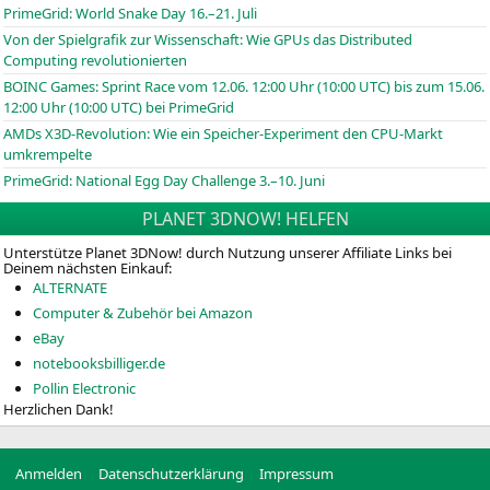
PrimeGrid: World Snake Day 16.–21. Juli
Von der Spielgrafik zur Wissenschaft: Wie GPUs das Distributed
Computing revolutionierten
BOINC
Games: Sprint Race vom 12.06. 12:00 Uhr (10:00
UTC
) bis zum 15.06.
12:00 Uhr (10:00
UTC
) bei PrimeGrid
AMDs X3D-Revolution: Wie ein Speicher-Experiment den CPU-Markt
umkrempelte
PrimeGrid: National Egg Day Challenge 3.–10. Juni
PLANET 3DNOW! HELFEN
Unterstütze Planet 3DNow! durch Nutzung unserer Affiliate Links bei
Deinem nächsten Einkauf:
ALTERNATE
Computer & Zubehör bei Amazon
eBay
notebooksbilliger.de
Pollin Electronic
Herzlichen Dank!
Anmelden
Datenschutzerklärung
Impressum