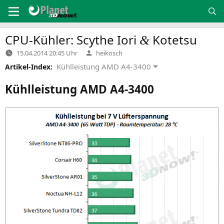
Zum
Inhalt
springen
CPU-Kühler: Scythe Iori
Kotetsu
&
Verfasst
15.04.2014 20:45 Uhr
heikosch
von
Kühlleistung AMD A4-3400
Artikel-Index:
Kühlleistung
AMD
A4-3400