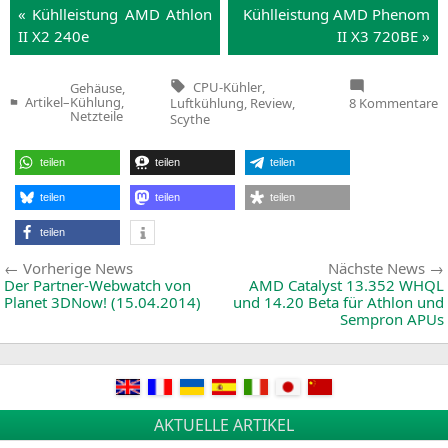
« Kühl­leis­tung
AMD
Ath­lon
Kühl­leis­tung
AMD
Phe­nom
II
X2
240e
II
X3
720BE
»
Tags:
CPU-Kühler
,
Gehäuse,
z
Artikel
–
Kühlung,
Luftkühlung
,
Review
,
8 Kommentare
Veröffentlicht
C
Netzteile
Scythe
in
K
S
Io
teilen
teilen
teilen
&
K
teilen
teilen
teilen
teilen
Beitragsnavigation
Vorherige
Vorherige News
Nächste News
News:
Der Partner-Webwatch von
AMD
Catalyst 13.352
WHQL
Planet 3DNow! (15.04.2014)
und 14.20 Beta für Athlon und
Sempron APUs
AKTUELLE ARTIKEL